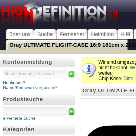
über uns
Suche
Fernseher
Heimkino
HiFi
Oray ULTIMATE FLIGHT-CASE 16:9 161cm x 29
Kontoanmeldung
Wir sind umgezoge
nicht bekannt.
Wi
weiter.
►
Chip Krise:
Bitte 
Neukunde?
Name/Kennwort vergessen?
Oray ULTIMATE FL
Produktsuche
►
erweiterte Suche
Kategorien