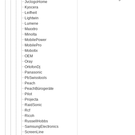
JvclogoHome
Kyocera
Leifheit
Lightwin
Lumene
Maxxtro
Minolta
MobilePower
MobilePro
Mobotix
OEM
Oray
OrtofonDj
Panasonic
PbSwisstools
Peach
PeachBürogeräte
Pilot
Projecta
RaidSonic
Rcf
Ricoh
RussellHobbs
SamsungElectronics
ScreenLine