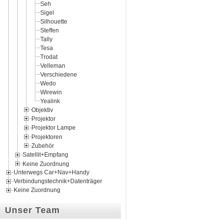
Seh
Sigel
Silhouette
Steffen
Tally
Tesa
Trodat
Velleman
Verschiedene
Wedo
Wirewin
Yealink
Objektiv
Projektor
Projektor Lampe
Projektoren
Zubehör
Satellit+Empfang
Keine Zuordnung
Unterwegs Car+Nav+Handy
Verbindungstechnik+Datenträger
Keine Zuordnung
Unser Team