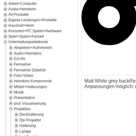
Arbeit+Computer
Audio+Heimkino
AV-Produkte
Eigene Leistungen+Produkte
Haushalt+Heim
Konsolen+PC Spiele+Hardware
Spiel+Spass+Freizeit
Unterhaltungselektronik
Abspielen+Aufnehmen
Audio+Heimkino
DJ+PA
Fernseher
Fernseher Zubehör
Foto+Video
Matt White grey backRep
Heimkino Komponente
Anpassungen möglich: 
Möbel+Halterungen
Musik
Präsentation
prof. Visualisierung
Projektion
Deckhalterung
Dlp Projektor
Halterung
Lampe