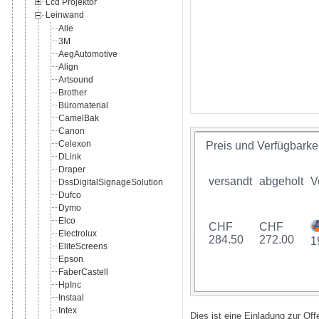
Lcd Projektor
Leinwand
Alle
3M
AegAutomotive
Align
Artsound
Brother
Büromaterial
CamelBak
Canon
Celexon
Preis und Verfügbarkei
DLink
Draper
versandt
abgeholt
V
DssDigitalSignageSolution
Dufco
Dymo
Elco
CHF
CHF
Electrolux
284.50
272.00
1
EliteScreens
Epson
FaberCastell
HpInc
Instaal
Intex
Dies ist eine Einladung zur Of