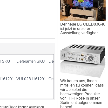
Der neue LG OLED83G48
ist jetzt in unserer
Ausstellung verfügbar!
er SKU
Lieferanten SKU
Lieferant
Mindestkauf
GTIN
Gara
1161291
VUL02B1161291
Oray
1 x 1 Stück
Wir freuen uns, Ihnen
mitteilen zu können, dass
wir ab sofort die
hochwertigen Produkte
von HiFi Rose in unser
Sortiment aufgenommen
haben!
lder und Texte können abweichen.