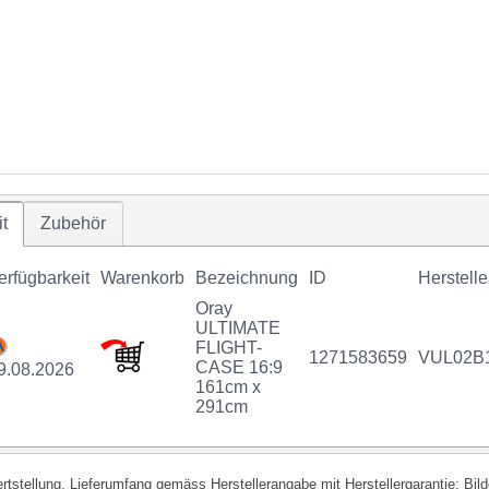
t
Zubehör
erfügbarkeit
Warenkorb
Bezeichnung
ID
Herstell
Oray
ULTIMATE
FLIGHT-
1271583659
VUL02B
CASE 16:9
9.08.2026
161cm x
291cm
fertstellung. Lieferumfang gemäss Herstellerangabe mit Herstellergarantie; Bi