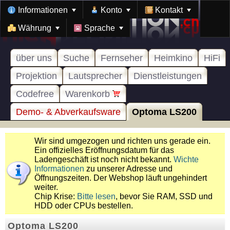
Informationen
Konto
Kontakt
Währung
Sprache
über uns
Suche
Fernseher
Heimkino
HiFi
Projektion
Lautsprecher
Dienstleistungen
Codefree
Warenkorb
Demo- & Abverkaufsware
Optoma LS200
Wir sind umgezogen und richten uns gerade ein.
Ein offizielles Eröffnungsdatum für das
Ladengeschäft ist noch nicht bekannt.
Wichte
Informationen
zu unserer Adresse und
Öffnungszeiten. Der Webshop läuft ungehindert
weiter.
Chip Krise:
Bitte lesen
, bevor Sie RAM, SSD und
HDD oder CPUs bestellen.
Optoma LS200