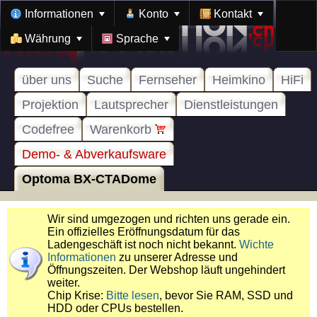
Informationen
Konto
Kontakt
Währung
Sprache
über uns
Suche
Fernseher
Heimkino
HiFi
Projektion
Lautsprecher
Dienstleistungen
Codefree
Warenkorb
Demo- & Abverkaufsware
Optoma BX-CTADome
Wir sind umgezogen und richten uns gerade ein.
Ein offizielles Eröffnungsdatum für das
Ladengeschäft ist noch nicht bekannt.
Wichte
Informationen
zu unserer Adresse und
Öffnungszeiten. Der Webshop läuft ungehindert
weiter.
Chip Krise:
Bitte lesen
, bevor Sie RAM, SSD und
HDD oder CPUs bestellen.