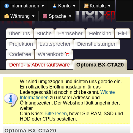
Informationen
Konto
Kontakt
Währung
Sprache
über uns
Suche
Fernseher
Heimkino
HiFi
Projektion
Lautsprecher
Dienstleistungen
Codefree
Warenkorb
Demo- & Abverkaufsware
Optoma BX-CTA20
Wir sind umgezogen und richten uns gerade ein.
Ein offizielles Eröffnungsdatum für das
Ladengeschäft ist noch nicht bekannt.
Wichte
Informationen
zu unserer Adresse und
Öffnungszeiten. Der Webshop läuft ungehindert
weiter.
Chip Krise:
Bitte lesen
, bevor Sie RAM, SSD und
HDD oder CPUs bestellen.
Optoma BX-CTA20