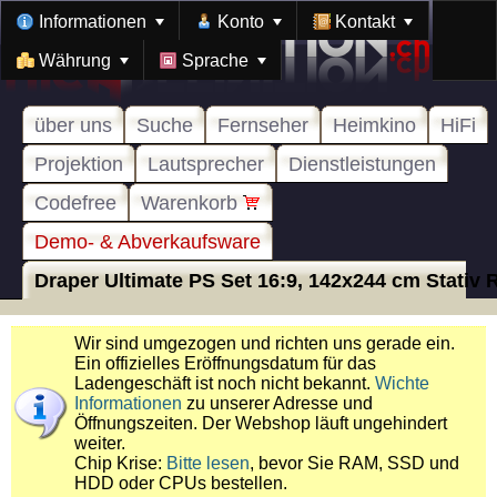
Informationen
Konto
Kontakt
Währung
Sprache
über uns
Suche
Fernseher
Heimkino
HiFi
Projektion
Lautsprecher
Dienstleistungen
Codefree
Warenkorb
Demo- & Abverkaufsware
Draper Ultimate PS Set 16:9, 142x244 cm Stativ R
Wir sind umgezogen und richten uns gerade ein.
Ein offizielles Eröffnungsdatum für das
Ladengeschäft ist noch nicht bekannt.
Wichte
Informationen
zu unserer Adresse und
Öffnungszeiten. Der Webshop läuft ungehindert
weiter.
Chip Krise:
Bitte lesen
, bevor Sie RAM, SSD und
HDD oder CPUs bestellen.