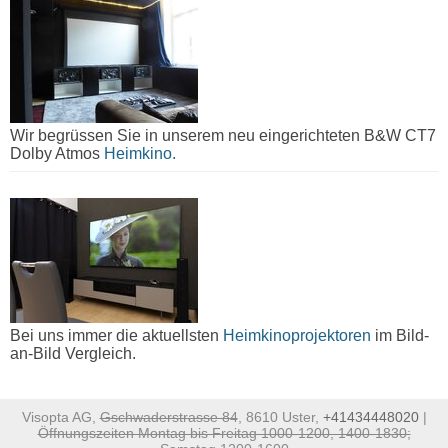
Wir begrüssen Sie in unserem neu eingerichteten B&W CT7
Dolby Atmos
Heimkino.
Bei uns immer die aktuellsten
Heimkinoprojektoren
im Bild-
an-Bild Vergleich.
Visopta AG,
Gschwaderstrasse 84
, 8610 Uster,
+41434448020
|
Öffnungszeiten Montag bis Freitag 1000-1200, 1400-1830;