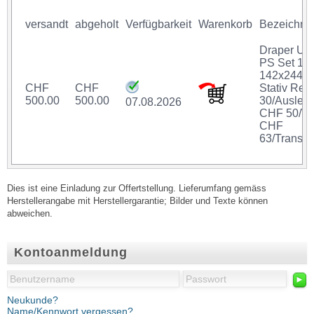
versandt
abgeholt
Verfügbarkeit
Warenkorb
Bezeichnu
Draper Ult
PS Set 16:
142x244 
CHF
CHF
Stativ Ren
500.00
500.00
30/Ausleih
07.08.2026
CHF 50/W
CHF
63/Transpo
Dies ist eine Einladung zur Offertstellung. Lieferumfang gemäss
Herstellerangabe mit Herstellergarantie; Bilder und Texte können
abweichen.
Kontoanmeldung
►
Neukunde?
Name/Kennwort vergessen?