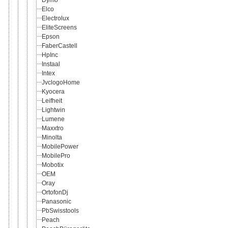
Elco
Electrolux
EliteScreens
Epson
FaberCastell
HpInc
Instaal
Intex
JvclogoHome
Kyocera
Leifheit
Lightwin
Lumene
Maxxtro
Minolta
MobilePower
MobilePro
Mobotix
OEM
Oray
OrtofonDj
Panasonic
PbSwisstools
Peach