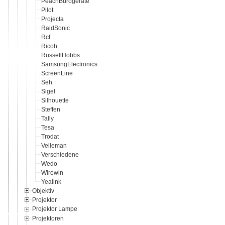
PeachBürogeräte
Pilot
Projecta
RaidSonic
Rcf
Ricoh
RussellHobbs
SamsungElectronics
ScreenLine
Seh
Sigel
Silhouette
Steffen
Tally
Tesa
Trodat
Velleman
Verschiedene
Wedo
Wirewin
Yealink
Objektiv
Projektor
Projektor Lampe
Projektoren