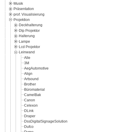
Musik
Präsentation
prof. Visualisierung
Projektion
Deckhalterung
Dlp Projektor
Halterung
Lampe
Lcd Projektor
Leinwand
Alle
3M
AegAutomotive
Align
Artsound
Brother
Büromaterial
CamelBak
Canon
Celexon
DLink
Draper
DssDigitalSignageSolution
Dufco
Dymo