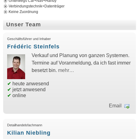
Unterwegs Car+Nav+Handy
Verbindungstechnik+Datenträger
Keine Zuordnung
Unser Team
Geschäftsführer und Inhaber
Frédéric Steinfels
Verkauf und Planung von ganzen Systemen.
Termine auf Voranmeldung, da ich fast immer
besetzt bin.
mehr…
✔
heute anwesend
✔
jetzt anwesend
✔
online
Email
Detailhandelsfachmann
Kilian Niebling