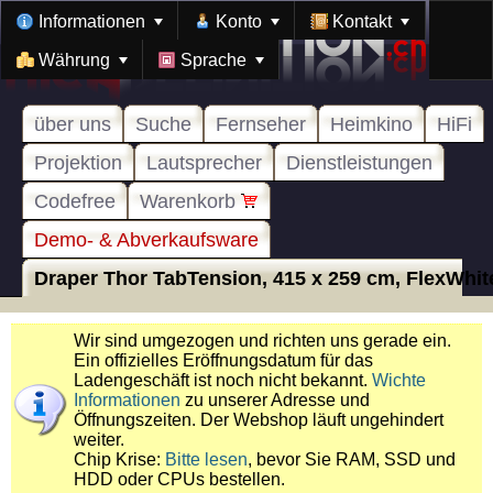
Informationen
Konto
Kontakt
Währung
Sprache
über uns
Suche
Fernseher
Heimkino
HiFi
Projektion
Lautsprecher
Dienstleistungen
Codefree
Warenkorb
Demo- & Abverkaufsware
Draper Thor TabTension, 415 x 259 cm, FlexWhite,
Wir sind umgezogen und richten uns gerade ein.
Ein offizielles Eröffnungsdatum für das
Ladengeschäft ist noch nicht bekannt.
Wichte
Informationen
zu unserer Adresse und
Öffnungszeiten. Der Webshop läuft ungehindert
weiter.
Chip Krise:
Bitte lesen
, bevor Sie RAM, SSD und
HDD oder CPUs bestellen.