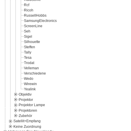
Rcf
Ricoh
RussellHobbs
SamsungElectronics
ScreenLine
Seh
Sigel
Silhouette
Steffen
Tally
Tesa
Trodat
Velleman
Verschiedene
Wedo
Wirewin
Yealink
Objektiv
Projektor
Projektor Lampe
Projektoren
Zubehör
Satellit+Empfang
Keine Zuordnung