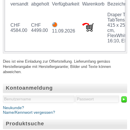
versandt
abgeholt
Verfügbarkeit
Warenkorb
Bezeichnu
Draper Th
TabTensio
CHF
CHF
415 x 259
4584.00
4499.00
cm,
11.09.2026
FlexWhite,
16:10, ER
Dies ist eine Einladung zur Offertstellung. Lieferumfang gemäss
Herstellerangabe mit Herstellergarantie; Bilder und Texte können
abweichen.
Kontoanmeldung
►
Neukunde?
Name/Kennwort vergessen?
Produktsuche