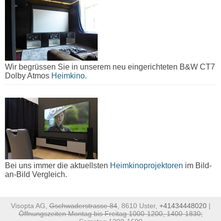
Wir begrüssen Sie in unserem neu eingerichteten B&W CT7
Dolby Atmos
Heimkino.
Bei uns immer die aktuellsten
Heimkinoprojektoren
im Bild-
an-Bild Vergleich.
Visopta AG,
Gschwaderstrasse 84
, 8610 Uster,
+41434448020
|
Öffnungszeiten Montag bis Freitag 1000-1200, 1400-1830;