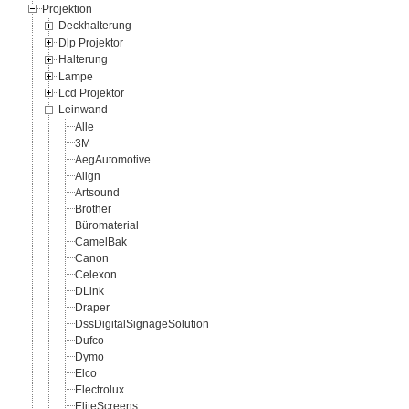
Projektion
Deckhalterung
Dlp Projektor
Halterung
Lampe
Lcd Projektor
Leinwand
Alle
3M
AegAutomotive
Align
Artsound
Brother
Büromaterial
CamelBak
Canon
Celexon
DLink
Draper
DssDigitalSignageSolution
Dufco
Dymo
Elco
Electrolux
EliteScreens