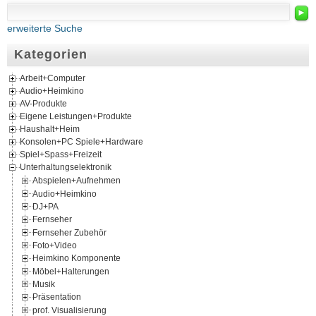
►
erweiterte Suche
Kategorien
Arbeit+Computer
Audio+Heimkino
AV-Produkte
Eigene Leistungen+Produkte
Haushalt+Heim
Konsolen+PC Spiele+Hardware
Spiel+Spass+Freizeit
Unterhaltungselektronik
Abspielen+Aufnehmen
Audio+Heimkino
DJ+PA
Fernseher
Fernseher Zubehör
Foto+Video
Heimkino Komponente
Möbel+Halterungen
Musik
Präsentation
prof. Visualisierung