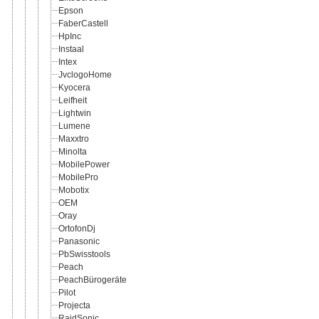
Epson
FaberCastell
HpInc
Instaal
Intex
JvclogoHome
Kyocera
Leifheit
Lightwin
Lumene
Maxxtro
Minolta
MobilePower
MobilePro
Mobotix
OEM
Oray
OrtofonDj
Panasonic
PbSwisstools
Peach
PeachBürogeräte
Pilot
Projecta
RaidSonic