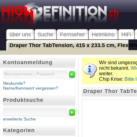
über uns
Suche
Fernseher
Heimkino
HiFi
Draper Thor TabTension, 415 x 233.5 cm, FlexWhit
Kontoanmeldung
Wir sind umgezoge
nicht bekannt.
Wi
weiter.
►
Chip Krise:
Bitte 
Neukunde?
Name/Kennwort vergessen?
Draper Thor TabTe
Produktsuche
►
erweiterte Suche
Kategorien