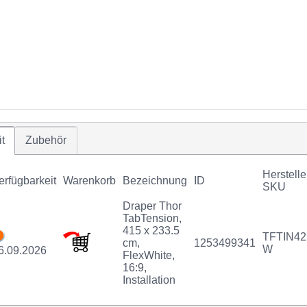
t
Zubehör
Herstelle
erfügbarkeit
Warenkorb
Bezeichnung
ID
SKU
Draper Thor
TabTension,
415 x 233.5
TFTIN42
cm,
1253499341
W
6.09.2026
FlexWhite,
16:9,
Installation