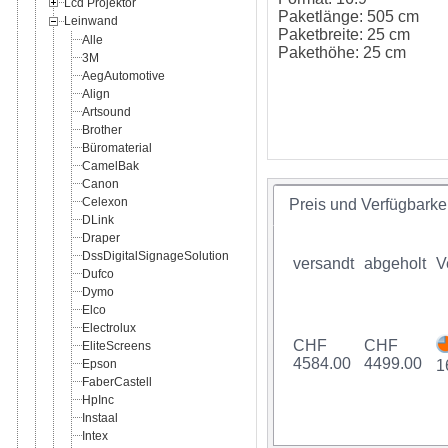
Lcd Projektor
Paketlänge: 505 cm
Leinwand
Paketbreite: 25 cm
Alle
Pakethöhe: 25 cm
3M
AegAutomotive
Align
Artsound
Brother
Büromaterial
CamelBak
Canon
Celexon
Preis und Verfügbarkei
DLink
Draper
DssDigitalSignageSolution
versandt
abgeholt
V
Dufco
Dymo
Elco
Electrolux
CHF
CHF
EliteScreens
4584.00
4499.00
Epson
1
FaberCastell
HpInc
Instaal
Intex