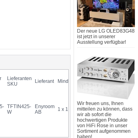
Der neue LG OLED83G48
ist jetzt in unserer
Ausstellung verfügbar!
r
Lieferanten
Lieferant
Mindestkauf
GTIN
Gar
SKU
Wir freuen uns, Ihnen
5-
TFTIN425-
Enyroom
mitteilen zu können, dass
1 x 1 Stück
07340034715963
W
AB
wir ab sofort die
hochwertigen Produkte
von HiFi Rose in unser
Sortiment aufgenommen
haben!