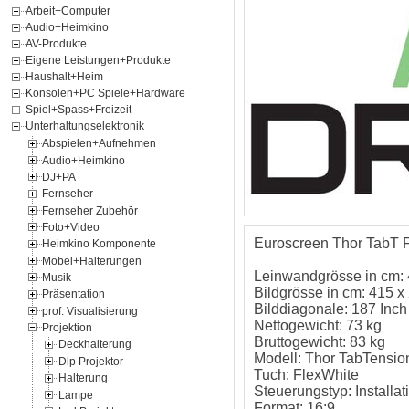
Arbeit+Computer
Audio+Heimkino
AV-Produkte
Eigene Leistungen+Produkte
Haushalt+Heim
Konsolen+PC Spiele+Hardware
Spiel+Spass+Freizeit
Unterhaltungselektronik
Abspielen+Aufnehmen
Audio+Heimkino
DJ+PA
Fernseher
Fernseher Zubehör
Foto+Video
Euroscreen Thor TabT Fl
Heimkino Komponente
Möbel+Halterungen
Leinwandgrösse in cm: 
Musik
Bildgrösse in cm: 415 x
Präsentation
Bilddiagonale: 187 Inch
prof. Visualisierung
Nettogewicht: 73 kg
Projektion
Bruttogewicht: 83 kg
Deckhalterung
Modell: Thor TabTensio
Dlp Projektor
Tuch: FlexWhite
Halterung
Steuerungstyp: Installat
Lampe
Format: 16:9