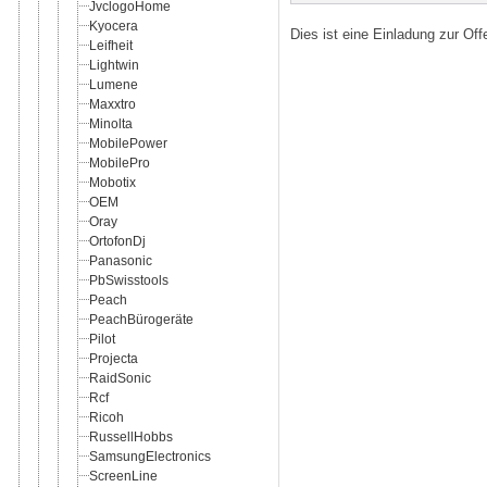
JvclogoHome
Kyocera
Dies ist eine Einladung zur Of
Leifheit
Lightwin
Lumene
Maxxtro
Minolta
MobilePower
MobilePro
Mobotix
OEM
Oray
OrtofonDj
Panasonic
PbSwisstools
Peach
PeachBürogeräte
Pilot
Projecta
RaidSonic
Rcf
Ricoh
RussellHobbs
SamsungElectronics
ScreenLine