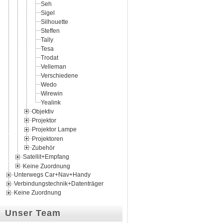
Seh
Sigel
Silhouette
Steffen
Tally
Tesa
Trodat
Velleman
Verschiedene
Wedo
Wirewin
Yealink
Objektiv
Projektor
Projektor Lampe
Projektoren
Zubehör
Satellit+Empfang
Keine Zuordnung
Unterwegs Car+Nav+Handy
Verbindungstechnik+Datenträger
Keine Zuordnung
Unser Team