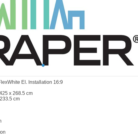
exWhite El. Installation 16:9
425 x 268.5 cm
 233.5 cm
n
ion