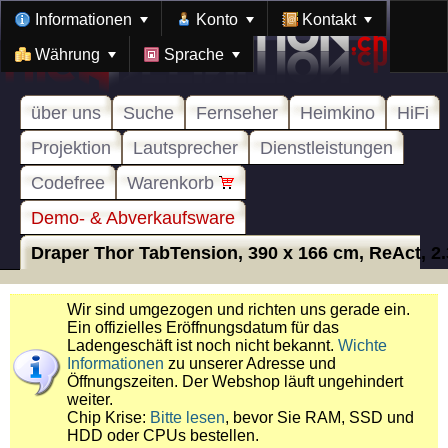
Informationen
Konto
Kontakt
Währung
Sprache
über uns
Suche
Fernseher
Heimkino
HiFi
Projektion
Lautsprecher
Dienstleistungen
Codefree
Warenkorb
Demo- & Abverkaufsware
Draper Thor TabTension, 390 x 166 cm, ReAct, 2.3
Wir sind umgezogen und richten uns gerade ein.
Ein offizielles Eröffnungsdatum für das
Ladengeschäft ist noch nicht bekannt.
Wichte
Informationen
zu unserer Adresse und
Öffnungszeiten. Der Webshop läuft ungehindert
weiter.
Chip Krise:
Bitte lesen
, bevor Sie RAM, SSD und
HDD oder CPUs bestellen.