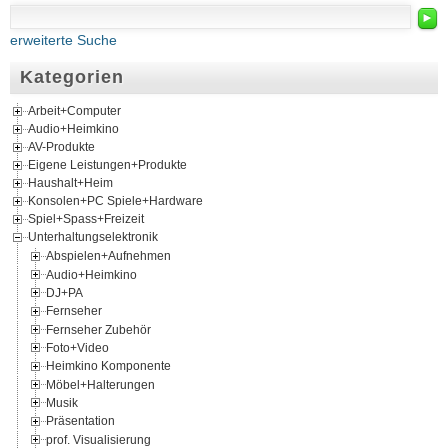
►
erweiterte Suche
Kategorien
Arbeit+Computer
Audio+Heimkino
AV-Produkte
Eigene Leistungen+Produkte
Haushalt+Heim
Konsolen+PC Spiele+Hardware
Spiel+Spass+Freizeit
Unterhaltungselektronik
Abspielen+Aufnehmen
Audio+Heimkino
DJ+PA
Fernseher
Fernseher Zubehör
Foto+Video
Heimkino Komponente
Möbel+Halterungen
Musik
Präsentation
prof. Visualisierung