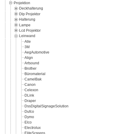
Projektion
Deckhalterung
Dlp Projektor
Halterung
Lampe
Lcd Projektor
Leinwand
Alle
3M
AegAutomotive
Align
Artsound
Brother
Büromaterial
CamelBak
Canon
Celexon
DLink
Draper
DssDigitalSignageSolution
Dufco
Dymo
Elco
Electrolux
EliteScreens