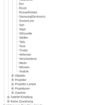
Rcf
Ricoh
RussellHobbs
SamsungElectronics
ScreenLine
Seh
Sigel
Silhouette
Steffen
Tally
Tesa
Trodat
Velleman
Verschiedene
Wedo
Wirewin
Yealink
Objektiv
Projektor
Projektor Lampe
Projektoren
Zubehör
Satellit+Empfang
Keine Zuordnung