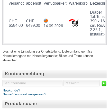
versandt
abgeholt
Verfügbarkeit
Warenkorb
Bezeichnu
Draper Th
TabTensio
CHF
CHF
390 x 166
6584.00
6499.00
cm, ReAct,
14.09.2026
2.35:1,
Installation
Dies ist eine Einladung zur Offertstellung. Lieferumfang gemäss
Herstellerangabe mit Herstellergarantie; Bilder und Texte können
abweichen.
Kontoanmeldung
►
Neukunde?
Name/Kennwort vergessen?
Produktsuche