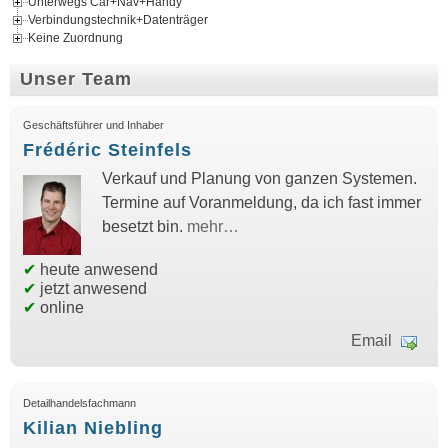
Unterwegs Car+Nav+Handy
Verbindungstechnik+Datenträger
Keine Zuordnung
Unser Team
Geschäftsführer und Inhaber
Frédéric Steinfels
Verkauf und Planung von ganzen Systemen.
Termine auf Voranmeldung, da ich fast immer
besetzt bin.
mehr…
✔
heute anwesend
✔
jetzt anwesend
✔
online
Email
Detailhandelsfachmann
Kilian Niebling