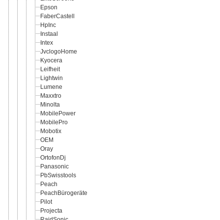
Epson
FaberCastell
HpInc
Instaal
Intex
JvclogoHome
Kyocera
Leifheit
Lightwin
Lumene
Maxxtro
Minolta
MobilePower
MobilePro
Mobotix
OEM
Oray
OrtofonDj
Panasonic
PbSwisstools
Peach
PeachBürogeräte
Pilot
Projecta
RaidSonic