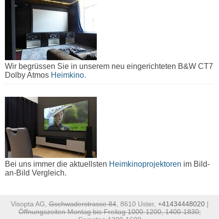
Wir begrüssen Sie in unserem neu eingerichteten B&W CT7
Dolby Atmos
Heimkino.
Bei uns immer die aktuellsten
Heimkinoprojektoren
im Bild-
an-Bild Vergleich.
Visopta AG,
Gschwaderstrasse 84
, 8610 Uster,
+41434448020
|
Öffnungszeiten Montag bis Freitag 1000-1200, 1400-1830;