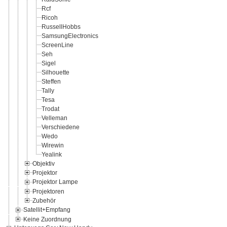
Rcf
Ricoh
RussellHobbs
SamsungElectronics
ScreenLine
Seh
Sigel
Silhouette
Steffen
Tally
Tesa
Trodat
Velleman
Verschiedene
Wedo
Wirewin
Yealink
Objektiv
Projektor
Projektor Lampe
Projektoren
Zubehör
Satellit+Empfang
Keine Zuordnung