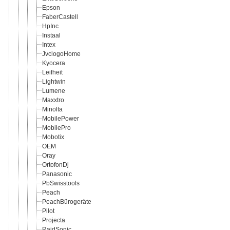
Epson
FaberCastell
HpInc
Instaal
Intex
JvclogoHome
Kyocera
Leifheit
Lightwin
Lumene
Maxxtro
Minolta
MobilePower
MobilePro
Mobotix
OEM
Oray
OrtofonDj
Panasonic
PbSwisstools
Peach
PeachBürogeräte
Pilot
Projecta
RaidSonic