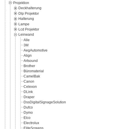
Projektion
Deckhalterung
Dlp Projektor
Halterung
Lampe
Lcd Projektor
Leinwand
Alle
3M
AegAutomotive
Align
Artsound
Brother
Büromaterial
CamelBak
Canon
Celexon
DLink
Draper
DssDigitalSignageSolution
Dufco
Dymo
Elco
Electrolux
EliteScreens