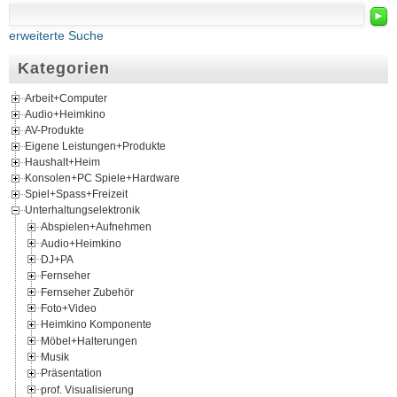
►
erweiterte Suche
Kategorien
Arbeit+Computer
Audio+Heimkino
AV-Produkte
Eigene Leistungen+Produkte
Haushalt+Heim
Konsolen+PC Spiele+Hardware
Spiel+Spass+Freizeit
Unterhaltungselektronik
Abspielen+Aufnehmen
Audio+Heimkino
DJ+PA
Fernseher
Fernseher Zubehör
Foto+Video
Heimkino Komponente
Möbel+Halterungen
Musik
Präsentation
prof. Visualisierung