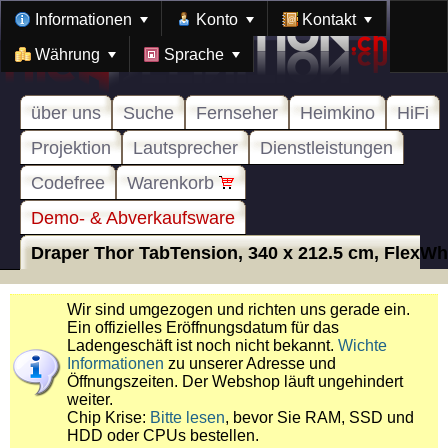
Informationen
Konto
Kontakt
Währung
Sprache
über uns
Suche
Fernseher
Heimkino
HiFi
Projektion
Lautsprecher
Dienstleistungen
Codefree
Warenkorb
Demo- & Abverkaufsware
Draper Thor TabTension, 340 x 212.5 cm, FlexWhit
Wir sind umgezogen und richten uns gerade ein.
Ein offizielles Eröffnungsdatum für das
Ladengeschäft ist noch nicht bekannt.
Wichte
Informationen
zu unserer Adresse und
Öffnungszeiten. Der Webshop läuft ungehindert
weiter.
Chip Krise:
Bitte lesen
, bevor Sie RAM, SSD und
HDD oder CPUs bestellen.