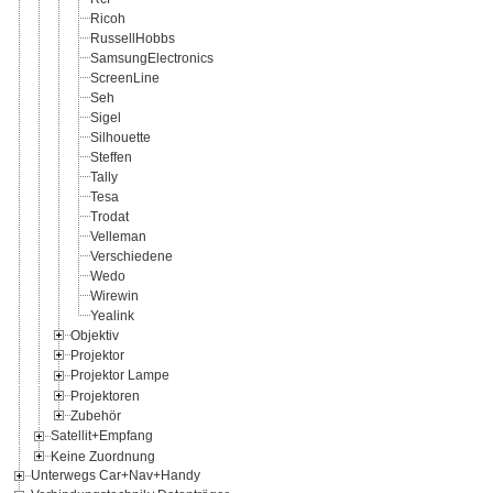
Ricoh
RussellHobbs
SamsungElectronics
ScreenLine
Seh
Sigel
Silhouette
Steffen
Tally
Tesa
Trodat
Velleman
Verschiedene
Wedo
Wirewin
Yealink
Objektiv
Projektor
Projektor Lampe
Projektoren
Zubehör
Satellit+Empfang
Keine Zuordnung
Unterwegs Car+Nav+Handy