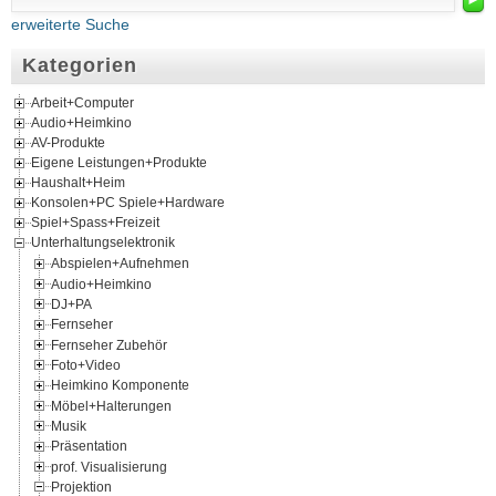
erweiterte Suche
Kategorien
Arbeit+Computer
Audio+Heimkino
AV-Produkte
Eigene Leistungen+Produkte
Haushalt+Heim
Konsolen+PC Spiele+Hardware
Spiel+Spass+Freizeit
Unterhaltungselektronik
Abspielen+Aufnehmen
Audio+Heimkino
DJ+PA
Fernseher
Fernseher Zubehör
Foto+Video
Heimkino Komponente
Möbel+Halterungen
Musik
Präsentation
prof. Visualisierung
Projektion