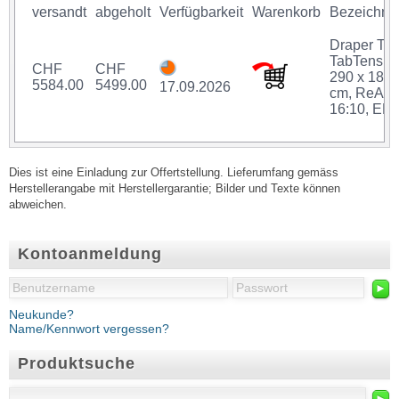
versandt
abgeholt
Verfügbarkeit
Warenkorb
Bezeichnu
Draper Th
TabTensio
CHF
CHF
290 x 181
5584.00
5499.00
17.09.2026
cm, ReAct,
16:10, ER
Dies ist eine Einladung zur Offertstellung. Lieferumfang gemäss
Herstellerangabe mit Herstellergarantie; Bilder und Texte können
abweichen.
Kontoanmeldung
►
Neukunde?
Name/Kennwort vergessen?
Produktsuche
►