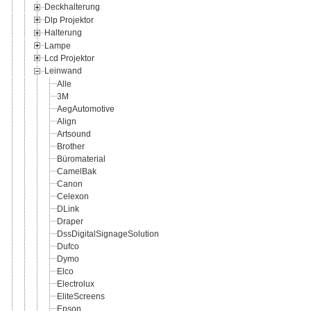
Deckhalterung
Dlp Projektor
Halterung
Lampe
Lcd Projektor
Leinwand
Alle
3M
AegAutomotive
Align
Artsound
Brother
Büromaterial
CamelBak
Canon
Celexon
DLink
Draper
DssDigitalSignageSolution
Dufco
Dymo
Elco
Electrolux
EliteScreens
Epson