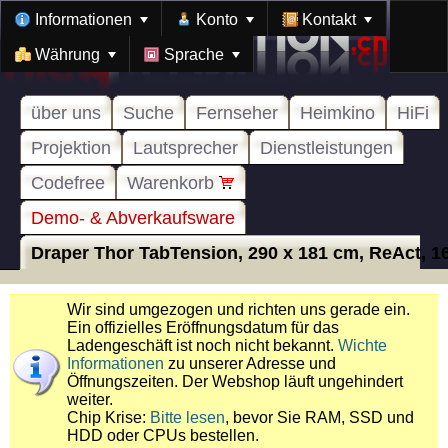
Informationen
Konto
Kontakt
Währung
Sprache
über uns
Suche
Fernseher
Heimkino
HiFi
Projektion
Lautsprecher
Dienstleistungen
Codefree
Warenkorb
Demo- & Abverkaufsware
Draper Thor TabTension, 290 x 181 cm, ReAct, 16
Wir sind umgezogen und richten uns gerade ein.
Ein offizielles Eröffnungsdatum für das
Ladengeschäft ist noch nicht bekannt.
Wichte
Informationen
zu unserer Adresse und
Öffnungszeiten. Der Webshop läuft ungehindert
weiter.
Chip Krise:
Bitte lesen
, bevor Sie RAM, SSD und
HDD oder CPUs bestellen.