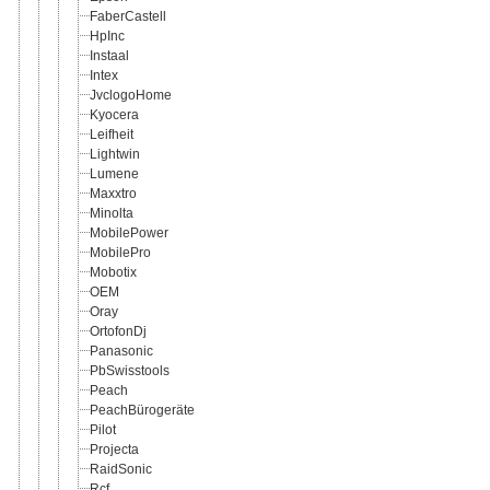
FaberCastell
HpInc
Instaal
Intex
JvclogoHome
Kyocera
Leifheit
Lightwin
Lumene
Maxxtro
Minolta
MobilePower
MobilePro
Mobotix
OEM
Oray
OrtofonDj
Panasonic
PbSwisstools
Peach
PeachBürogeräte
Pilot
Projecta
RaidSonic
Rcf