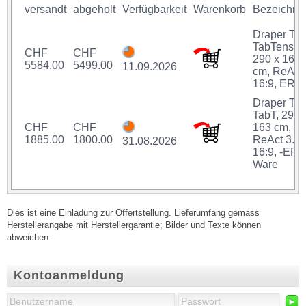
Nettogewicht: 52 kg
versandt
abgeholt
Verfügbarkeit
Warenkorb
Bezeichnu
Bruttogewicht: 59 kg
Modell: Thor TabTension
Draper Th
Tuch: ReAct
TabTensio
Steuerungstyp: ER
CHF
CHF
290 x 163
Format: 16:9
5584.00
5499.00
11.09.2026
cm, ReAct,
Paketlänge: 380 cm
16:9, ER
Paketbreite: 25 cm
Pakethöhe: 25 cm
Draper Th
TabT, 290 
CHF
CHF
163 cm,
1885.00
1800.00
ReAct 3.0,
31.08.2026
16:9, -ER, 
Ware
Dies ist eine Einladung zur Offertstellung. Lieferumfang gemäss
Herstellerangabe mit Herstellergarantie; Bilder und Texte können
abweichen.
Kontoanmeldung
►