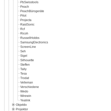
PbSwisstools
Peach
PeachBürogeräte
Pilot
Projecta
RaidSonic
Rcf
Ricoh
RussellHobbs
SamsungElectronics
ScreenLine
Seh
Sigel
Silhouette
Steffen
Tally
Tesa
Trodat
Velleman
Verschiedene
Wedo
Wirewin
Yealink
Objektiv
Projektor