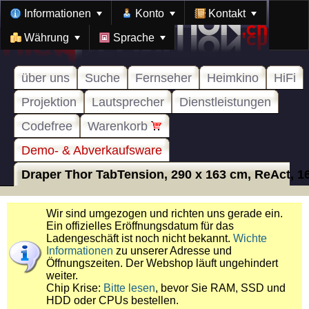
Informationen
Konto
Kontakt
Währung
Sprache
über uns
Suche
Fernseher
Heimkino
HiFi
Projektion
Lautsprecher
Dienstleistungen
Codefree
Warenkorb
Demo- & Abverkaufsware
Draper Thor TabTension, 290 x 163 cm, ReAct, 1
Wir sind umgezogen und richten uns gerade ein.
Ein offizielles Eröffnungsdatum für das
Ladengeschäft ist noch nicht bekannt.
Wichte
Informationen
zu unserer Adresse und
Öffnungszeiten. Der Webshop läuft ungehindert
weiter.
Chip Krise:
Bitte lesen
, bevor Sie RAM, SSD und
HDD oder CPUs bestellen.