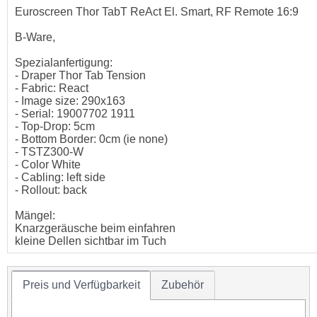
Euroscreen Thor TabT ReAct El. Smart, RF Remote 16:9
B-Ware,
Spezialanfertigung:
- Draper Thor Tab Tension
- Fabric: React
- Image size: 290x163
- Serial: 19007702 1911
- Top-Drop: 5cm
- Bottom Border: 0cm (ie none)
- TSTZ300-W
- Color White
- Cabling: left side
- Rollout: back
Mängel:
Knarzgeräusche beim einfahren
kleine Dellen sichtbar im Tuch
Leinwandgrösse in cm: 300 x 198 cm
Preis und Verfügbarkeit
Zubehör
Bildgrösse in cm: 290 x 163 cm
Bilddiagonale: 131 Inch