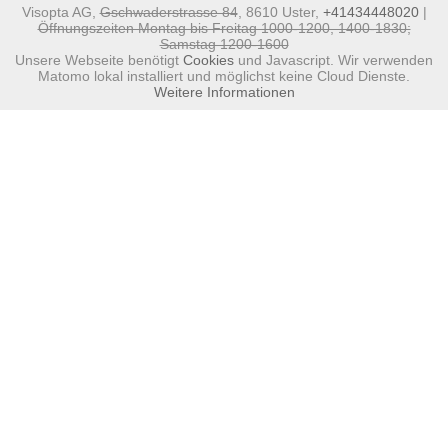
Visopta AG,
Gschwaderstrasse 84
, 8610 Uster,
+41434448020
|
Öffnungszeiten Montag bis Freitag 1000-1200, 1400-1830;
Samstag 1200-1600
Unsere Webseite benötigt
Cookies
und Javascript. Wir verwenden
Matomo lokal installiert und möglichst keine Cloud Dienste.
Weitere Informationen