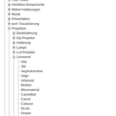
Heimkino Komponente
Möbel+Halterungen
Musik
Präsentation
prof. Visualisierung
Projektion
Deckhalterung
Dlp Projektor
Halterung
Lampe
Lcd Projektor
Leinwand
Alle
3M
AegAutomotive
Align
Artsound
Brother
Büromaterial
CamelBak
Canon
Celexon
DLink
Draper