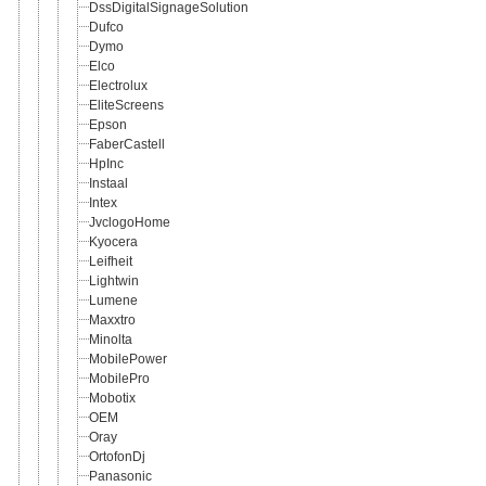
DssDigitalSignageSolution
Dufco
Dymo
Elco
Electrolux
EliteScreens
Epson
FaberCastell
HpInc
Instaal
Intex
JvclogoHome
Kyocera
Leifheit
Lightwin
Lumene
Maxxtro
Minolta
MobilePower
MobilePro
Mobotix
OEM
Oray
OrtofonDj
Panasonic