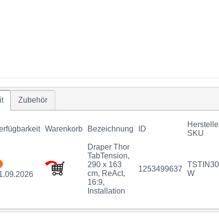
t
Zubehör
Herstelle
erfügbarkeit
Warenkorb
Bezeichnung
ID
SKU
Draper Thor
TabTension,
290 x 163
TSTIN30
1253499637
cm, ReAct,
W
1.09.2026
16:9,
Installation