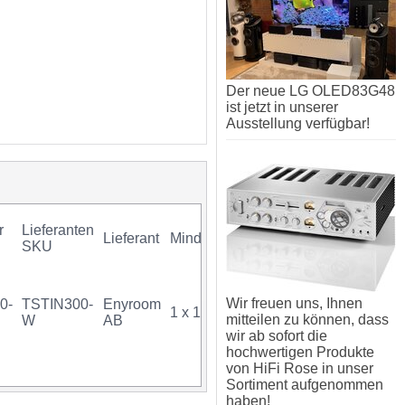
Der neue LG OLED83G48
ist jetzt in unserer
Ausstellung verfügbar!
r
Lieferanten
Lieferant
Mindestkauf
GTIN
Gar
SKU
Wir freuen uns, Ihnen
0-
TSTIN300-
Enyroom
1 x 1 Stück
07340034719749
mitteilen zu können, dass
W
AB
wir ab sofort die
hochwertigen Produkte
von HiFi Rose in unser
Sortiment aufgenommen
haben!