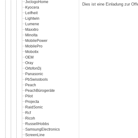
JvclogoHome
Dies ist eine Einladung zur Of
Kyocera
Leifheit
Lightwin
Lumene
Maxxtro
Minolta
MobilePower
MobilePro
Mobotix
OEM
Oray
OrtofonDj
Panasonic
PbSwisstools
Peach
PeachBürogeräte
Pilot
Projecta
RaidSonic
Rcf
Ricoh
RussellHobbs
SamsungElectronics
ScreenLine