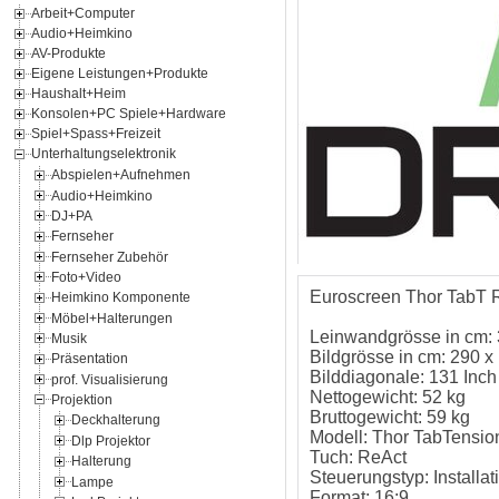
Arbeit+Computer
Audio+Heimkino
AV-Produkte
Eigene Leistungen+Produkte
Haushalt+Heim
Konsolen+PC Spiele+Hardware
Spiel+Spass+Freizeit
Unterhaltungselektronik
Abspielen+Aufnehmen
Audio+Heimkino
DJ+PA
Fernseher
Fernseher Zubehör
Foto+Video
Euroscreen Thor TabT Re
Heimkino Komponente
Möbel+Halterungen
Leinwandgrösse in cm:
Musik
Bildgrösse in cm: 290 x
Präsentation
Bilddiagonale: 131 Inch
prof. Visualisierung
Nettogewicht: 52 kg
Projektion
Bruttogewicht: 59 kg
Deckhalterung
Modell: Thor TabTensio
Dlp Projektor
Tuch: ReAct
Halterung
Steuerungstyp: Installat
Lampe
Format: 16:9