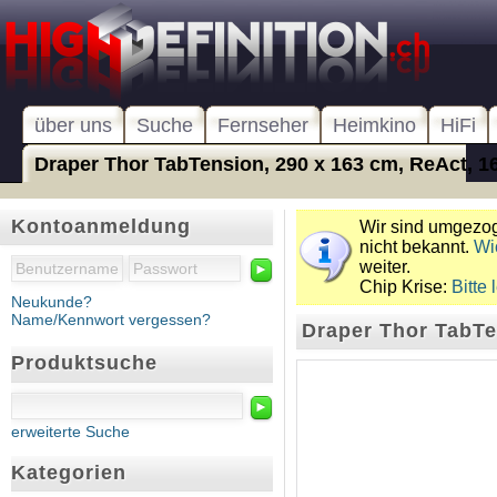
über uns
Suche
Fernseher
Heimkino
HiFi
Draper Thor TabTension, 290 x 163 cm, ReAct, 1
Kontoanmeldung
Wir sind umgezoge
nicht bekannt.
Wi
weiter.
►
Chip Krise:
Bitte 
Neukunde?
Name/Kennwort vergessen?
Draper Thor TabTe
Produktsuche
►
erweiterte Suche
Kategorien