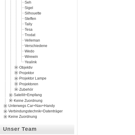
Seh
Sigel
Silhouette
Steffen
Tally
Tesa
Trodat
Velleman
Verschiedene
Wedo
Wirewin
Yealink
Objektiv
Projektor
Projektor Lampe
Projektoren
Zubehör
Satellit+Empfang
Keine Zuordnung
Unterwegs Car+Nav+Handy
Verbindungstechnik+Datenträger
Keine Zuordnung
Unser Team