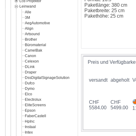
Lcd Projektor
Paketlänge: 380 cm
Leinwand
Paketbreite: 25 cm
Alle
Pakethöhe: 25 cm
3M
AegAutomotive
Align
Artsound
Brother
Büromaterial
CamelBak
Canon
Celexon
Preis und Verfügbarkei
DLink
Draper
DssDigitalSignageSolution
versandt
abgeholt
V
Dufco
Dymo
Elco
Electrolux
CHF
CHF
EliteScreens
5584.00
5499.00
1
Epson
FaberCastell
HpInc
Instaal
Intex