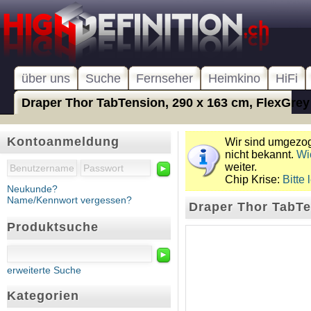
über uns
Suche
Fernseher
Heimkino
HiFi
Draper Thor TabTension, 290 x 163 cm, FlexGrey
Kontoanmeldung
Wir sind umgezoge
nicht bekannt.
Wi
weiter.
►
Chip Krise:
Bitte 
Neukunde?
Name/Kennwort vergessen?
Draper Thor TabTe
Produktsuche
►
erweiterte Suche
Kategorien