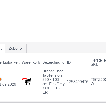
t
Zubehör
Herstelle
erfügbarkeit
Warenkorb
Bezeichnung
ID
SKU
Draper Thor
TabTension,
290 x 163
TGTZ30
1253499476
cm, FlexGrey
W
1.09.2026
XUHD, 16:9,
ER