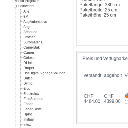
Lcd Projektor
Paketlänge: 380 cm
Leinwand
Paketbreite: 25 cm
Alle
Pakethöhe: 25 cm
3M
AegAutomotive
Align
Artsound
Brother
Büromaterial
CamelBak
Canon
Celexon
Preis und Verfügbarkei
DLink
Draper
DssDigitalSignageSolution
versandt
abgeholt
V
Dufco
Dymo
Elco
Electrolux
CHF
CHF
EliteScreens
4484.00
4399.00
1
Epson
FaberCastell
HpInc
Instaal
Intex