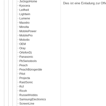
JvclogoHome
Dies ist eine Einladung zur Of
Kyocera
Leifheit
Lightwin
Lumene
Maxxtro
Minolta
MobilePower
MobilePro
Mobotix
OEM
Oray
OrtofonDj
Panasonic
PbSwisstools
Peach
PeachBürogeräte
Pilot
Projecta
RaidSonic
Rcf
Ricoh
RussellHobbs
SamsungElectronics
ScreenLine