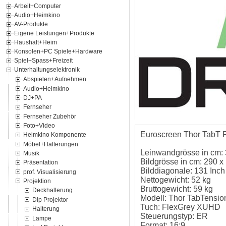
Arbeit+Computer
Audio+Heimkino
AV-Produkte
Eigene Leistungen+Produkte
Haushalt+Heim
Konsolen+PC Spiele+Hardware
Spiel+Spass+Freizeit
Unterhaltungselektronik
Abspielen+Aufnehmen
Audio+Heimkino
DJ+PA
Fernseher
Fernseher Zubehör
Foto+Video
Euroscreen Thor TabT 
Heimkino Komponente
Möbel+Halterungen
Leinwandgrösse in cm:
Musik
Bildgrösse in cm: 290 x
Präsentation
Bilddiagonale: 131 Inch
prof. Visualisierung
Nettogewicht: 52 kg
Projektion
Bruttogewicht: 59 kg
Deckhalterung
Modell: Thor TabTensio
Dlp Projektor
Tuch: FlexGrey XUHD
Halterung
Steuerungstyp: ER
Lampe
Format: 16:9