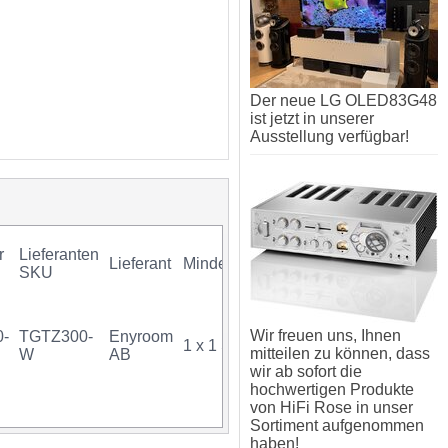
Der neue LG OLED83G48
ist jetzt in unserer
Ausstellung verfügbar!
r
Lieferanten
Lieferant
Mindestkauf
GTIN
Garantie
SKU
Wir freuen uns, Ihnen
0-
TGTZ300-
Enyroom
1 x 1 Stück
mitteilen zu können, dass
W
AB
wir ab sofort die
hochwertigen Produkte
von HiFi Rose in unser
Sortiment aufgenommen
haben!