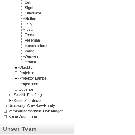
Seh
Sigel
Silhouette
Steffen
Tally
Tesa
Trodat
Velleman
Verschiedene
Wedo
Wirewin
Yealink
Objektiv
Projektor
Projektor Lampe
Projektoren
Zubehör
Satellit+Empfang
Keine Zuordnung
Unterwegs Car+Nav+Handy
Verbindungstechnik+Datenträger
Keine Zuordnung
Unser Team