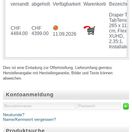
versandt
abgeholt
Verfügbarkeit
Warenkorb
Bezeichnu
Draper Th
TabTensio
265 x 112.
CHF
CHF
cm, FlexG
4484.00
4399.00
11.09.2026
XUHD,
2.35:1,
Installation
Dies ist eine Einladung zur Offertstellung. Lieferumfang gemäss
Herstellerangabe mit Herstellergarantie; Bilder und Texte können
abweichen.
Kontoanmeldung
►
Neukunde?
Name/Kennwort vergessen?
Produktsuche