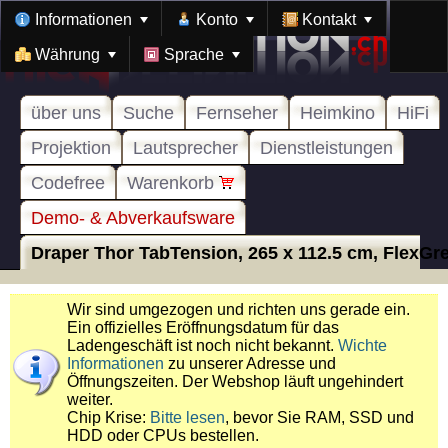
Informationen
Konto
Kontakt
Währung
Sprache
über uns
Suche
Fernseher
Heimkino
HiFi
Projektion
Lautsprecher
Dienstleistungen
Codefree
Warenkorb
Demo- & Abverkaufsware
Draper Thor TabTension, 265 x 112.5 cm, FlexGre
Wir sind umgezogen und richten uns gerade ein.
Ein offizielles Eröffnungsdatum für das
Ladengeschäft ist noch nicht bekannt.
Wichte
Informationen
zu unserer Adresse und
Öffnungszeiten. Der Webshop läuft ungehindert
weiter.
Chip Krise:
Bitte lesen
, bevor Sie RAM, SSD und
HDD oder CPUs bestellen.