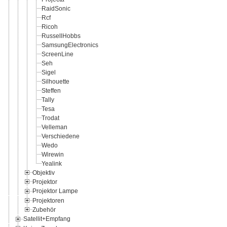
RaidSonic
Rcf
Ricoh
RussellHobbs
SamsungElectronics
ScreenLine
Seh
Sigel
Silhouette
Steffen
Tally
Tesa
Trodat
Velleman
Verschiedene
Wedo
Wirewin
Yealink
Objektiv
Projektor
Projektor Lampe
Projektoren
Zubehör
Satellit+Empfang