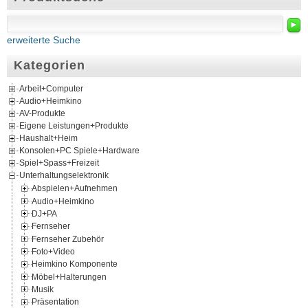
►
erweiterte Suche
Kategorien
Arbeit+Computer
Audio+Heimkino
AV-Produkte
Eigene Leistungen+Produkte
Haushalt+Heim
Konsolen+PC Spiele+Hardware
Spiel+Spass+Freizeit
Unterhaltungselektronik
Abspielen+Aufnehmen
Audio+Heimkino
DJ+PA
Fernseher
Fernseher Zubehör
Foto+Video
Heimkino Komponente
Möbel+Halterungen
Musik
Präsentation