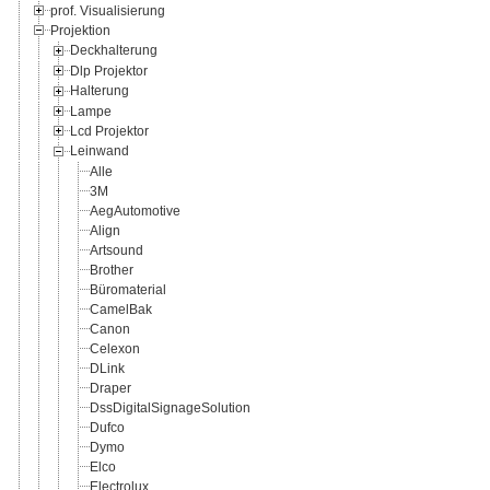
prof. Visualisierung
Projektion
Deckhalterung
Dlp Projektor
Halterung
Lampe
Lcd Projektor
Leinwand
Alle
3M
AegAutomotive
Align
Artsound
Brother
Büromaterial
CamelBak
Canon
Celexon
DLink
Draper
DssDigitalSignageSolution
Dufco
Dymo
Elco
Electrolux