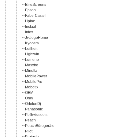
EliteScreens
Epson
FaberCastell
HpInc
Instaal
Intex
JvclogoHome
Kyocera
Leifheit
Lightwin
Lumene
Maxxtro
Minolta
MobilePower
MobilePro
Mobotix
OEM
Oray
OrtofonDj
Panasonic
PbSwisstools
Peach
PeachBürogeräte
Pilot
Projecta