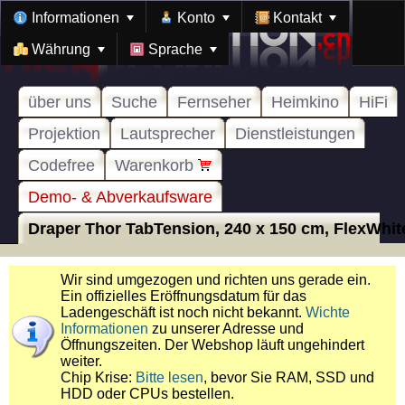
Informationen
Konto
Kontakt
Währung
Sprache
über uns
Suche
Fernseher
Heimkino
HiFi
Projektion
Lautsprecher
Dienstleistungen
Codefree
Warenkorb
Demo- & Abverkaufsware
Draper Thor TabTension, 240 x 150 cm, FlexWhite,
Wir sind umgezogen und richten uns gerade ein.
Ein offizielles Eröffnungsdatum für das
Ladengeschäft ist noch nicht bekannt.
Wichte
Informationen
zu unserer Adresse und
Öffnungszeiten. Der Webshop läuft ungehindert
weiter.
Chip Krise:
Bitte lesen
, bevor Sie RAM, SSD und
HDD oder CPUs bestellen.