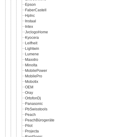
Epson
FaberCastell
HpInc
Instaal
Intex
JvclogoHome
Kyocera
Leifheit
Lightwin
Lumene
Maxxtro
Minolta
MobilePower
MobilePro
Mobotix
OEM
Oray
OrtofonDj
Panasonic
PbSwisstools
Peach
PeachBürogeräte
Pilot
Projecta
RaidSonic