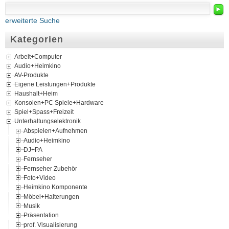
►
erweiterte Suche
Kategorien
Arbeit+Computer
Audio+Heimkino
AV-Produkte
Eigene Leistungen+Produkte
Haushalt+Heim
Konsolen+PC Spiele+Hardware
Spiel+Spass+Freizeit
Unterhaltungselektronik
Abspielen+Aufnehmen
Audio+Heimkino
DJ+PA
Fernseher
Fernseher Zubehör
Foto+Video
Heimkino Komponente
Möbel+Halterungen
Musik
Präsentation
prof. Visualisierung