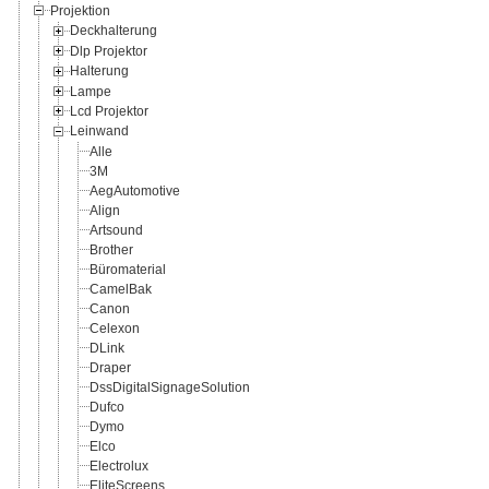
Projektion
Deckhalterung
Dlp Projektor
Halterung
Lampe
Lcd Projektor
Leinwand
Alle
3M
AegAutomotive
Align
Artsound
Brother
Büromaterial
CamelBak
Canon
Celexon
DLink
Draper
DssDigitalSignageSolution
Dufco
Dymo
Elco
Electrolux
EliteScreens