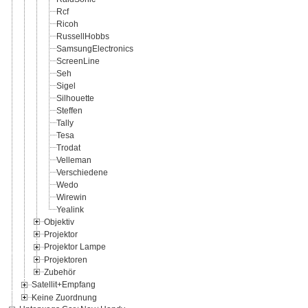
Rcf
Ricoh
RussellHobbs
SamsungElectronics
ScreenLine
Seh
Sigel
Silhouette
Steffen
Tally
Tesa
Trodat
Velleman
Verschiedene
Wedo
Wirewin
Yealink
Objektiv
Projektor
Projektor Lampe
Projektoren
Zubehör
Satellit+Empfang
Keine Zuordnung