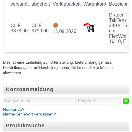
versandt
abgeholt
Verfügbarkeit
Warenkorb
Bezeichnu
Draper Th
TabTensio
CHF
CHF
240 x 150
3878.00
3799.00
cm,
11.09.2026
FlexWhite,
16:10, ER
Dies ist eine Einladung zur Offertstellung. Lieferumfang gemäss
Herstellerangabe mit Herstellergarantie; Bilder und Texte können
abweichen.
Kontoanmeldung
►
Neukunde?
Name/Kennwort vergessen?
Produktsuche