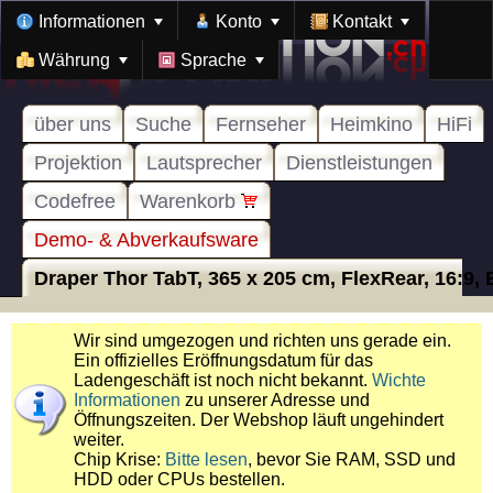
Informationen
Konto
Kontakt
Währung
Sprache
über uns
Suche
Fernseher
Heimkino
HiFi
Projektion
Lautsprecher
Dienstleistungen
Codefree
Warenkorb
Demo- & Abverkaufsware
Draper Thor TabT, 365 x 205 cm, FlexRear, 16:9, E
Wir sind umgezogen und richten uns gerade ein.
Ein offizielles Eröffnungsdatum für das
Ladengeschäft ist noch nicht bekannt.
Wichte
Informationen
zu unserer Adresse und
Öffnungszeiten. Der Webshop läuft ungehindert
weiter.
Chip Krise:
Bitte lesen
, bevor Sie RAM, SSD und
HDD oder CPUs bestellen.