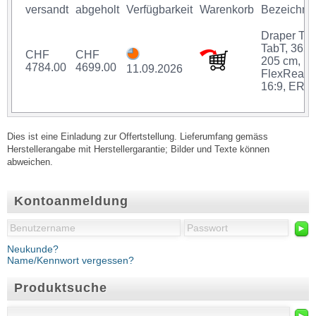
versandt
abgeholt
Verfügbarkeit
Warenkorb
Bezeichnu
Draper Th
TabT, 365 
CHF
CHF
205 cm,
4784.00
4699.00
11.09.2026
FlexRear,
16:9, ER
Dies ist eine Einladung zur Offertstellung. Lieferumfang gemäss
Herstellerangabe mit Herstellergarantie; Bilder und Texte können
abweichen.
Kontoanmeldung
►
Neukunde?
Name/Kennwort vergessen?
Produktsuche
►