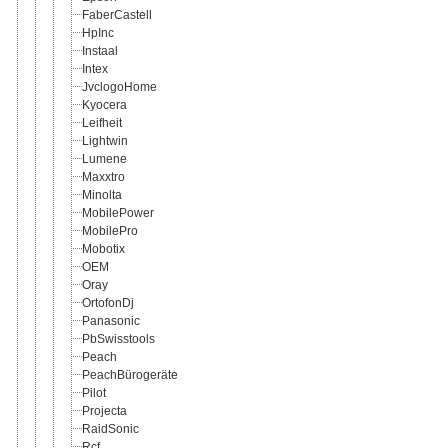
FaberCastell
HpInc
Instaal
Intex
JvclogoHome
Kyocera
Leifheit
Lightwin
Lumene
Maxxtro
Minolta
MobilePower
MobilePro
Mobotix
OEM
Oray
OrtofonDj
Panasonic
PbSwisstools
Peach
PeachBürogeräte
Pilot
Projecta
RaidSonic
Rcf