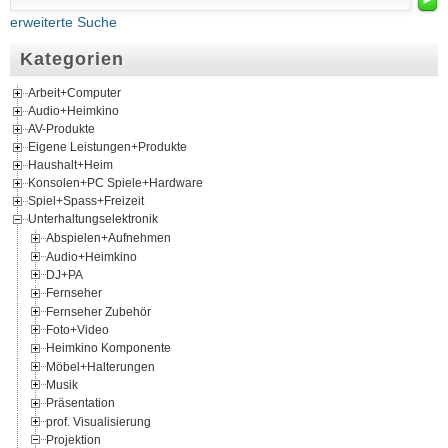
erweiterte Suche
Kategorien
Arbeit+Computer
Audio+Heimkino
AV-Produkte
Eigene Leistungen+Produkte
Haushalt+Heim
Konsolen+PC Spiele+Hardware
Spiel+Spass+Freizeit
Unterhaltungselektronik
Abspielen+Aufnehmen
Audio+Heimkino
DJ+PA
Fernseher
Fernseher Zubehör
Foto+Video
Heimkino Komponente
Möbel+Halterungen
Musik
Präsentation
prof. Visualisierung
Projektion