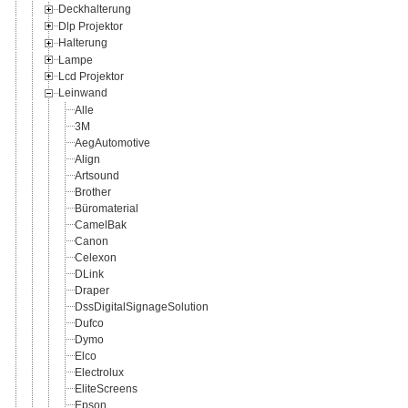
Deckhalterung
Dlp Projektor
Halterung
Lampe
Lcd Projektor
Leinwand
Alle
3M
AegAutomotive
Align
Artsound
Brother
Büromaterial
CamelBak
Canon
Celexon
DLink
Draper
DssDigitalSignageSolution
Dufco
Dymo
Elco
Electrolux
EliteScreens
Epson