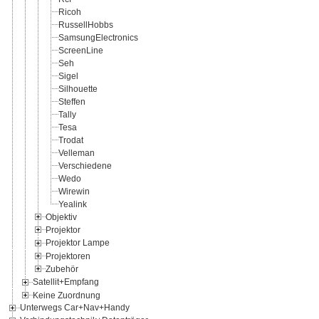
Ricoh
RussellHobbs
SamsungElectronics
ScreenLine
Seh
Sigel
Silhouette
Steffen
Tally
Tesa
Trodat
Velleman
Verschiedene
Wedo
Wirewin
Yealink
Objektiv
Projektor
Projektor Lampe
Projektoren
Zubehör
Satellit+Empfang
Keine Zuordnung
Unterwegs Car+Nav+Handy