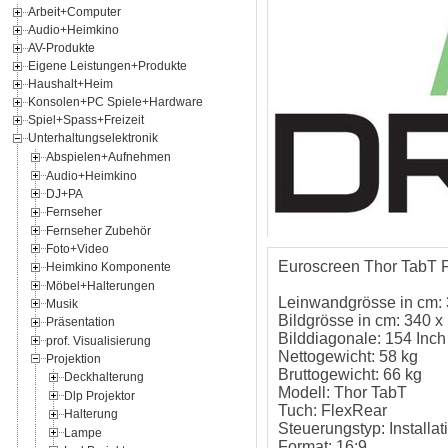
Arbeit+Computer
Audio+Heimkino
AV-Produkte
Eigene Leistungen+Produkte
Haushalt+Heim
Konsolen+PC Spiele+Hardware
Spiel+Spass+Freizeit
Unterhaltungselektronik
Abspielen+Aufnehmen
Audio+Heimkino
DJ+PA
Fernseher
Fernseher Zubehör
Foto+Video
Euroscreen Thor TabT Fl
Heimkino Komponente
Möbel+Halterungen
Leinwandgrösse in cm:
Musik
Bildgrösse in cm: 340 x
Präsentation
Bilddiagonale: 154 Inch
prof. Visualisierung
Nettogewicht: 58 kg
Projektion
Bruttogewicht: 66 kg
Deckhalterung
Modell: Thor TabT
Dlp Projektor
Tuch: FlexRear
Halterung
Steuerungstyp: Installat
Lampe
Format: 16:9