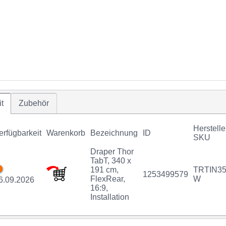
t
Zubehör
Herstelle
erfügbarkeit
Warenkorb
Bezeichnung
ID
SKU
Draper Thor
TabT, 340 x
191 cm,
TRTIN35
1253499579
FlexRear,
W
6.09.2026
16:9,
Installation