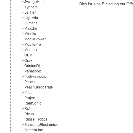
JvclogoHome
Dies ist eine Einladung zur Of
Kyocera
Leifheit
Lightwin
Lumene
Maxxtro
Minolta
MobilePower
MobilePro
Mobotix
OEM
Oray
OrtofonDj
Panasonic
PbSwisstools
Peach
PeachBürogeräte
Pilot
Projecta
RaidSonic
Rcf
Ricoh
RussellHobbs
SamsungElectronics
ScreenLine