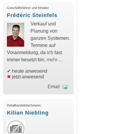
Geschäftsführer und Inhaber
Frédéric Steinfels
Verkauf und
Planung von
ganzen Systemen.
Termine auf
Voranmeldung, da ich fast
immer besetzt bin.
mehr…
✔
heute anwesend
✖
jetzt anwesend
Email
Detailhandelsfachmann
Kilian Niebling