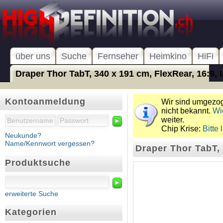
über uns
Suche
Fernseher
Heimkino
HiFi
Draper Thor TabT, 340 x 191 cm, FlexRear, 16:9, In
Kontoanmeldung
Wir sind umgezoge
nicht bekannt.
Wi
weiter.
►
Chip Krise:
Bitte 
Neukunde?
Name/Kennwort vergessen?
Draper Thor TabT, 
Produktsuche
►
erweiterte Suche
Kategorien