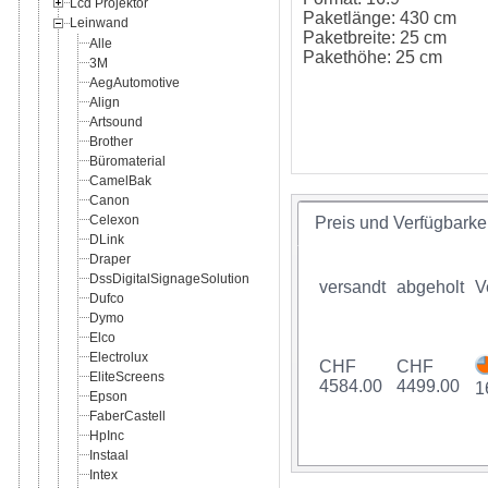
Lcd Projektor
Paketlänge: 430 cm
Leinwand
Paketbreite: 25 cm
Alle
Pakethöhe: 25 cm
3M
AegAutomotive
Align
Artsound
Brother
Büromaterial
CamelBak
Canon
Celexon
Preis und Verfügbarkei
DLink
Draper
DssDigitalSignageSolution
versandt
abgeholt
V
Dufco
Dymo
Elco
Electrolux
CHF
CHF
EliteScreens
4584.00
4499.00
1
Epson
FaberCastell
HpInc
Instaal
Intex