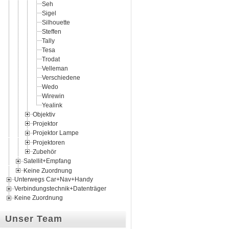
Seh
Sigel
Silhouette
Steffen
Tally
Tesa
Trodat
Velleman
Verschiedene
Wedo
Wirewin
Yealink
Objektiv
Projektor
Projektor Lampe
Projektoren
Zubehör
Satellit+Empfang
Keine Zuordnung
Unterwegs Car+Nav+Handy
Verbindungstechnik+Datenträger
Keine Zuordnung
Unser Team