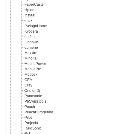
FaberCastell
HpInc
Instaal
Intex
JvclogoHome
Kyocera
Leifheit
Lightwin
Lumene
Maxxtro
Minolta
MobilePower
MobilePro
Mobotix
OEM
Oray
OrtofonDj
Panasonic
PbSwisstools
Peach
PeachBürogeräte
Pilot
Projecta
RaidSonic
Rcf