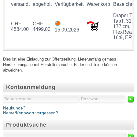
versandt
abgeholt
Verfügbarkeit
Warenkorb
Bezeichnu
Draper Th
TabT, 315 
CHF
CHF
177 cm,
4584.00
4499.00
15.09.2026
FlexRear,
16:9, ER
Dies ist eine Einladung zur Offertstellung. Lieferumfang gemäss
Herstellerangabe mit Herstellergarantie; Bilder und Texte können
abweichen.
Kontoanmeldung
►
Neukunde?
Name/Kennwort vergessen?
Produktsuche
►