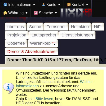
Informationen
Konto
Kontakt
Währung
Sprache
über uns
Suche
Fernseher
Heimkino
HiFi
Projektion
Lautsprecher
Dienstleistungen
Codefree
Warenkorb
Demo- & Abverkaufsware
Draper Thor TabT, 315 x 177 cm, FlexRear, 16:9, E
Wir sind umgezogen und richten uns gerade ein.
Ein offizielles Eröffnungsdatum für das
Ladengeschäft ist noch nicht bekannt.
Wichte
Informationen
zu unserer Adresse und
Öffnungszeiten. Der Webshop läuft ungehindert
weiter.
Chip Krise:
Bitte lesen
, bevor Sie RAM, SSD und
HDD oder CPUs bestellen.