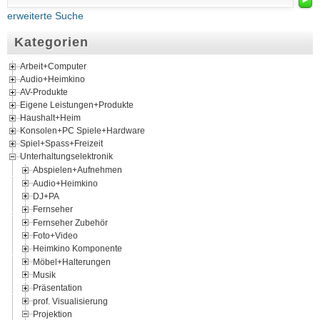
erweiterte Suche
Kategorien
Arbeit+Computer
Audio+Heimkino
AV-Produkte
Eigene Leistungen+Produkte
Haushalt+Heim
Konsolen+PC Spiele+Hardware
Spiel+Spass+Freizeit
Unterhaltungselektronik
Abspielen+Aufnehmen
Audio+Heimkino
DJ+PA
Fernseher
Fernseher Zubehör
Foto+Video
Heimkino Komponente
Möbel+Halterungen
Musik
Präsentation
prof. Visualisierung
Projektion