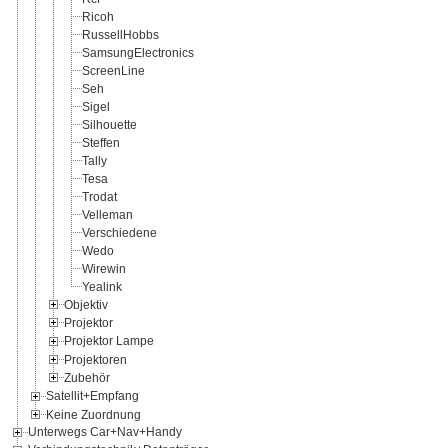
Ricoh
RussellHobbs
SamsungElectronics
ScreenLine
Seh
Sigel
Silhouette
Steffen
Tally
Tesa
Trodat
Velleman
Verschiedene
Wedo
Wirewin
Yealink
Objektiv
Projektor
Projektor Lampe
Projektoren
Zubehör
Satellit+Empfang
Keine Zuordnung
Unterwegs Car+Nav+Handy