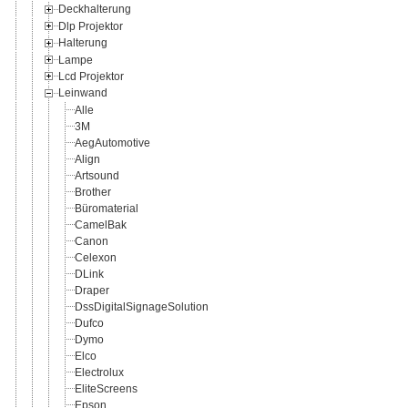
Deckhalterung
Dlp Projektor
Halterung
Lampe
Lcd Projektor
Leinwand
Alle
3M
AegAutomotive
Align
Artsound
Brother
Büromaterial
CamelBak
Canon
Celexon
DLink
Draper
DssDigitalSignageSolution
Dufco
Dymo
Elco
Electrolux
EliteScreens
Epson