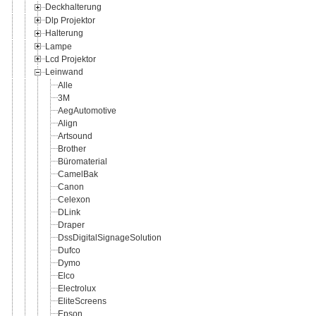
Deckhalterung
Dlp Projektor
Halterung
Lampe
Lcd Projektor
Leinwand
Alle
3M
AegAutomotive
Align
Artsound
Brother
Büromaterial
CamelBak
Canon
Celexon
DLink
Draper
DssDigitalSignageSolution
Dufco
Dymo
Elco
Electrolux
EliteScreens
Epson