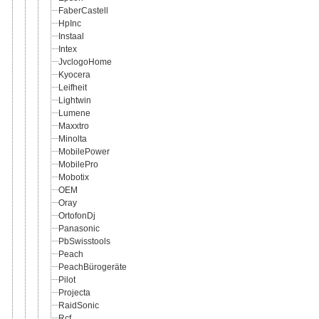
FaberCastell
HpInc
Instaal
Intex
JvclogoHome
Kyocera
Leifheit
Lightwin
Lumene
Maxxtro
Minolta
MobilePower
MobilePro
Mobotix
OEM
Oray
OrtofonDj
Panasonic
PbSwisstools
Peach
PeachBürogeräte
Pilot
Projecta
RaidSonic
Rcf