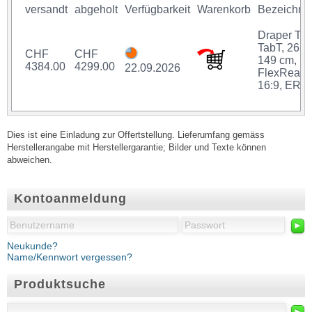
versandt
abgeholt
Verfügbarkeit
Warenkorb
Bezeichnu
Draper Th
TabT, 265 
CHF
CHF
149 cm,
4384.00
4299.00
22.09.2026
FlexRear,
16:9, ER
Dies ist eine Einladung zur Offertstellung. Lieferumfang gemäss
Herstellerangabe mit Herstellergarantie; Bilder und Texte können
abweichen.
Kontoanmeldung
►
Neukunde?
Name/Kennwort vergessen?
Produktsuche
►