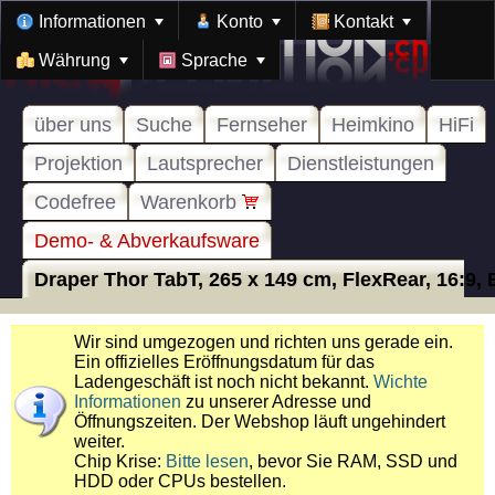
Informationen
Konto
Kontakt
Währung
Sprache
über uns
Suche
Fernseher
Heimkino
HiFi
Projektion
Lautsprecher
Dienstleistungen
Codefree
Warenkorb
Demo- & Abverkaufsware
Draper Thor TabT, 265 x 149 cm, FlexRear, 16:9, E
Wir sind umgezogen und richten uns gerade ein.
Ein offizielles Eröffnungsdatum für das
Ladengeschäft ist noch nicht bekannt.
Wichte
Informationen
zu unserer Adresse und
Öffnungszeiten. Der Webshop läuft ungehindert
weiter.
Chip Krise:
Bitte lesen
, bevor Sie RAM, SSD und
HDD oder CPUs bestellen.