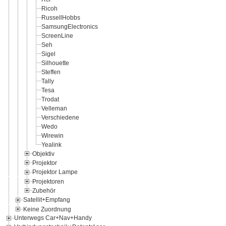
Ricoh
RussellHobbs
SamsungElectronics
ScreenLine
Seh
Sigel
Silhouette
Steffen
Tally
Tesa
Trodat
Velleman
Verschiedene
Wedo
Wirewin
Yealink
Objektiv
Projektor
Projektor Lampe
Projektoren
Zubehör
Satellit+Empfang
Keine Zuordnung
Unterwegs Car+Nav+Handy