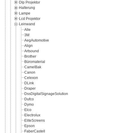
Dlp Projektor
Halterung
Lampe
Lcd Projektor
Leinwand
Alle
3M
AegAutomotive
Align
Artsound
Brother
Büromaterial
CamelBak
Canon
Celexon
DLink
Draper
DssDigitalSignageSolution
Dufco
Dymo
Elco
Electrolux
EliteScreens
Epson
FaberCastell