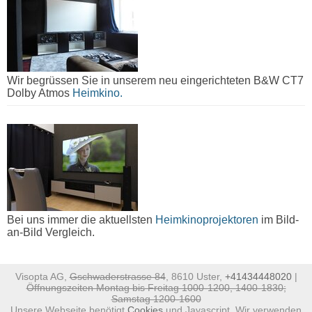
Wir begrüssen Sie in unserem neu eingerichteten B&W CT7
Dolby Atmos
Heimkino.
Bei uns immer die aktuellsten
Heimkinoprojektoren
im Bild-
an-Bild Vergleich.
Visopta AG,
Gschwaderstrasse 84
, 8610 Uster,
+41434448020
|
Öffnungszeiten Montag bis Freitag 1000-1200, 1400-1830;
Samstag 1200-1600
Unsere Webseite benötigt
Cookies
und Javascript. Wir verwenden