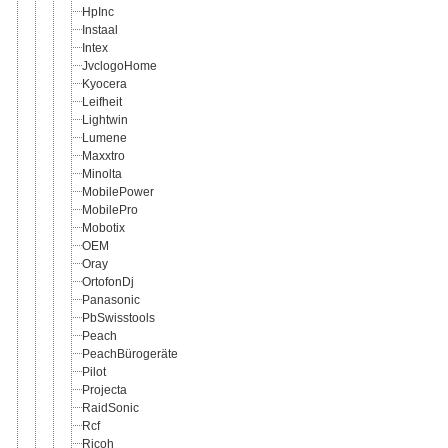
HpInc
Instaal
Intex
JvclogoHome
Kyocera
Leifheit
Lightwin
Lumene
Maxxtro
Minolta
MobilePower
MobilePro
Mobotix
OEM
Oray
OrtofonDj
Panasonic
PbSwisstools
Peach
PeachBürogeräte
Pilot
Projecta
RaidSonic
Rcf
Ricoh