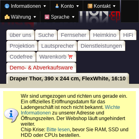
Informationen
Konto
Kontakt
Währung
Sprache
über uns
Suche
Fernseher
Heimkino
HiFi
Projektion
Lautsprecher
Dienstleistungen
Codefree
Warenkorb
Demo- & Abverkaufsware
Draper Thor, 390 x 244 cm, FlexWhite, 16:10
Wir sind umgezogen und richten uns gerade ein.
Ein offizielles Eröffnungsdatum für das
Ladengeschäft ist noch nicht bekannt.
Wichte
Informationen
zu unserer Adresse und
Öffnungszeiten. Der Webshop läuft ungehindert
weiter.
Chip Krise:
Bitte lesen
, bevor Sie RAM, SSD und
HDD oder CPUs bestellen.