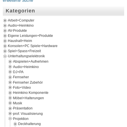
erweiterte Suche
Kategorien
Arbeit+Computer
Audio+Heimkino
AV-Produkte
Eigene Leistungen+Produkte
Haushalt+Heim
Konsolen+PC Spiele+Hardware
Spiel+Spass+Freizeit
Unterhaltungselektronik
Abspielen+Aufnehmen
Audio+Heimkino
DJ+PA
Fernseher
Fernseher Zubehör
Foto+Video
Heimkino Komponente
Möbel+Halterungen
Musik
Präsentation
prof. Visualisierung
Projektion
Deckhalterung