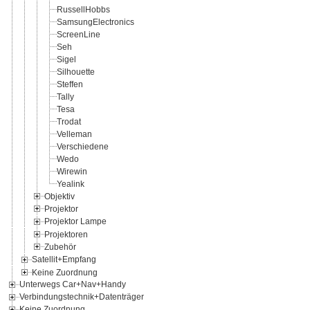
RussellHobbs
SamsungElectronics
ScreenLine
Seh
Sigel
Silhouette
Steffen
Tally
Tesa
Trodat
Velleman
Verschiedene
Wedo
Wirewin
Yealink
Objektiv
Projektor
Projektor Lampe
Projektoren
Zubehör
Satellit+Empfang
Keine Zuordnung
Unterwegs Car+Nav+Handy
Verbindungstechnik+Datenträger
Keine Zuordnung