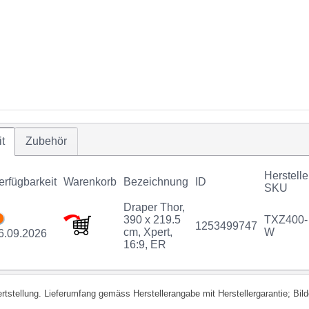
t
Zubehör
Herstelle
erfügbarkeit
Warenkorb
Bezeichnung
ID
SKU
Draper Thor,
390 x 219.5
TXZ400-
1253499747
cm, Xpert,
W
6.09.2026
16:9, ER
fertstellung. Lieferumfang gemäss Herstellerangabe mit Herstellergarantie; Bi