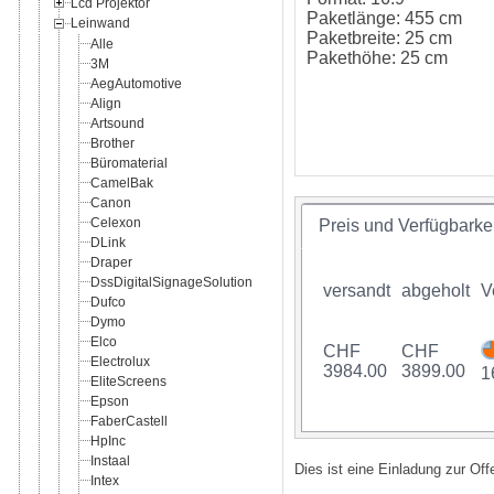
Lcd Projektor
Paketlänge: 455 cm
Leinwand
Paketbreite: 25 cm
Alle
Pakethöhe: 25 cm
3M
AegAutomotive
Align
Artsound
Brother
Büromaterial
CamelBak
Canon
Celexon
Preis und Verfügbarkei
DLink
Draper
DssDigitalSignageSolution
versandt
abgeholt
V
Dufco
Dymo
Elco
CHF
CHF
Electrolux
3984.00
3899.00
1
EliteScreens
Epson
FaberCastell
HpInc
Instaal
Dies ist eine Einladung zur Of
Intex