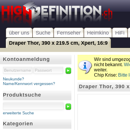
über uns
Suche
Fernseher
Heimkino
HiFi
Draper Thor, 390 x 219.5 cm, Xpert, 16:9
Kontoanmeldung
Wir sind umgezoge
nicht bekannt.
Wi
weiter.
►
Chip Krise:
Bitte 
Neukunde?
Name/Kennwort vergessen?
Draper Thor, 390 x
Produktsuche
►
erweiterte Suche
Kategorien