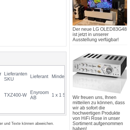
Der neue LG OLED83G48
ist jetzt in unserer
Ausstellung verfügbar!
r
Lieferanten
Lieferant
Mindestkauf
GTIN
Gara
SKU
Enyroom
TXZ400-W
1 x 1 Stück
07340034718308
Wir freuen uns, Ihnen
AB
mitteilen zu können, dass
wir ab sofort die
hochwertigen Produkte
von HiFi Rose in unser
Sortiment aufgenommen
lder und Texte können abweichen.
haben!