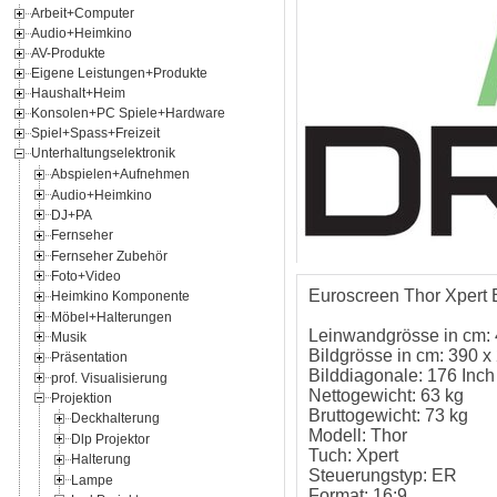
Arbeit+Computer
Audio+Heimkino
AV-Produkte
Eigene Leistungen+Produkte
Haushalt+Heim
Konsolen+PC Spiele+Hardware
Spiel+Spass+Freizeit
Unterhaltungselektronik
Abspielen+Aufnehmen
Audio+Heimkino
DJ+PA
Fernseher
Fernseher Zubehör
Foto+Video
Euroscreen Thor Xpert 
Heimkino Komponente
Möbel+Halterungen
Leinwandgrösse in cm: 
Musik
Bildgrösse in cm: 390 x
Präsentation
Bilddiagonale: 176 Inch
prof. Visualisierung
Nettogewicht: 63 kg
Projektion
Bruttogewicht: 73 kg
Deckhalterung
Modell: Thor
Dlp Projektor
Tuch: Xpert
Halterung
Steuerungstyp: ER
Lampe
Format: 16:9