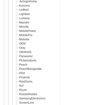
JvclogoHome
Kyocera
Leifheit
Lightwin
Lumene
Maxxtro
Minolta
MobilePower
MobilePro
Mobotix
OEM
Oray
OrtofonDj
Panasonic
PbSwisstools
Peach
PeachBürogeräte
Pilot
Projecta
RaidSonic
Rcf
Ricoh
RussellHobbs
SamsungElectronics
ScreenLine