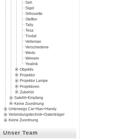
Seh
Sigel
Silhouette
Steffen
Tally
Tesa
Trodat
Velleman
Verschiedene
Wedo
Wirewin
Yealink
Objektiv
Projektor
Projektor Lampe
Projektoren
Zubehör
Satellit+Empfang
Keine Zuordnung
Unterwegs Car+Nav+Handy
Verbindungstechnik+Datenträger
Keine Zuordnung
Unser Team