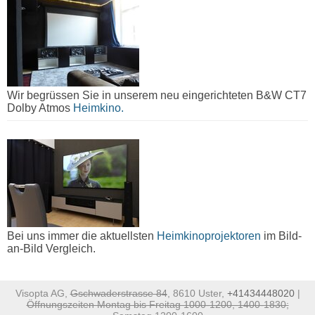
Wir begrüssen Sie in unserem neu eingerichteten B&W CT7
Dolby Atmos
Heimkino.
Bei uns immer die aktuellsten
Heimkinoprojektoren
im Bild-
an-Bild Vergleich.
Visopta AG,
Gschwaderstrasse 84
, 8610 Uster,
+41434448020
|
Öffnungszeiten Montag bis Freitag 1000-1200, 1400-1830;