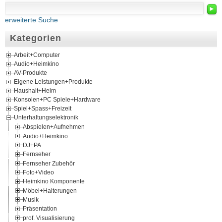
►
erweiterte Suche
Kategorien
Arbeit+Computer
Audio+Heimkino
AV-Produkte
Eigene Leistungen+Produkte
Haushalt+Heim
Konsolen+PC Spiele+Hardware
Spiel+Spass+Freizeit
Unterhaltungselektronik
Abspielen+Aufnehmen
Audio+Heimkino
DJ+PA
Fernseher
Fernseher Zubehör
Foto+Video
Heimkino Komponente
Möbel+Halterungen
Musik
Präsentation
prof. Visualisierung