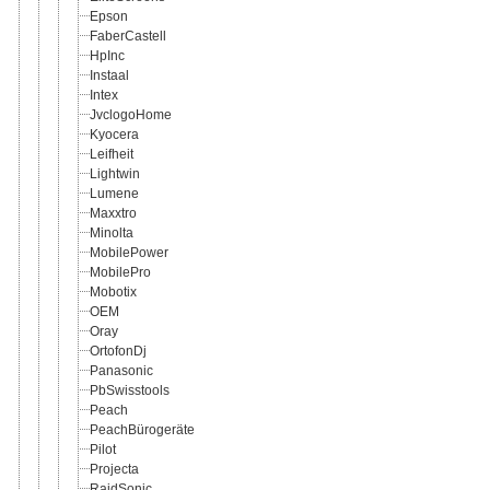
Epson
FaberCastell
HpInc
Instaal
Intex
JvclogoHome
Kyocera
Leifheit
Lightwin
Lumene
Maxxtro
Minolta
MobilePower
MobilePro
Mobotix
OEM
Oray
OrtofonDj
Panasonic
PbSwisstools
Peach
PeachBürogeräte
Pilot
Projecta
RaidSonic