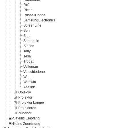
Rcf
Ricoh
RussellHobbs
SamsungElectronics
ScreenLine
Seh
Sigel
Silhouette
Steffen
Tally
Tesa
Trodat
Velleman
Verschiedene
Wedo
Wirewin
Yealink
Objektiv
Projektor
Projektor Lampe
Projektoren
Zubehör
Satellit+Empfang
Keine Zuordnung