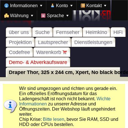
Informationen
Konto
Kontakt
Währung
Sprache
über uns
Suche
Fernseher
Heimkino
HiFi
Projektion
Lautsprecher
Dienstleistungen
Codefree
Warenkorb
Demo- & Abverkaufsware
Draper Thor, 325 x 244 cm, Xpert, No black border
Wir sind umgezogen und richten uns gerade ein.
Ein offizielles Eröffnungsdatum für das
Ladengeschäft ist noch nicht bekannt.
Wichte
Informationen
zu unserer Adresse und
Öffnungszeiten. Der Webshop läuft ungehindert
weiter.
Chip Krise:
Bitte lesen
, bevor Sie RAM, SSD und
HDD oder CPUs bestellen.