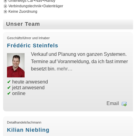
Unterwegs Car+Nav+Handy
Verbindungstechnik+Datenträger
Keine Zuordnung
Unser Team
Geschäftsführer und Inhaber
Frédéric Steinfels
Verkauf und Planung von ganzen Systemen.
Termine auf Voranmeldung, da ich fast immer
besetzt bin.
mehr…
✔
heute anwesend
✔
jetzt anwesend
✔
online
Email
Detailhandelsfachmann
Kilian Niebling