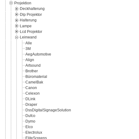
Projektion
Deckhalterung
Dlp Projektor
Halterung
Lampe
Lcd Projektor
Leinwand
Alle
3M
AegAutomotive
Align
Artsound
Brother
Büromaterial
CamelBak
Canon
Celexon
DLink
Draper
DssDigitalSignageSolution
Dufco
Dymo
Elco
Electrolux
EliteScreens