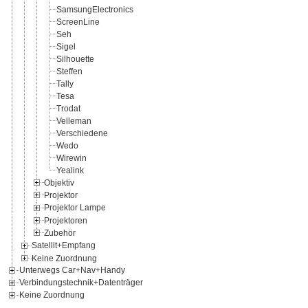
SamsungElectronics
ScreenLine
Seh
Sigel
Silhouette
Steffen
Tally
Tesa
Trodat
Velleman
Verschiedene
Wedo
Wirewin
Yealink
Objektiv
Projektor
Projektor Lampe
Projektoren
Zubehör
Satellit+Empfang
Keine Zuordnung
Unterwegs Car+Nav+Handy
Verbindungstechnik+Datenträger
Keine Zuordnung