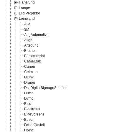
Halterung
Lampe
Lcd Projektor
Leinwand
Alle
3M
AegAutomotive
Align
Artsound
Brother
Büromaterial
CamelBak
Canon
Celexon
DLink
Draper
DssDigitalSignageSolution
Dufco
Dymo
Elco
Electrolux
EliteScreens
Epson
FaberCastell
HpInc