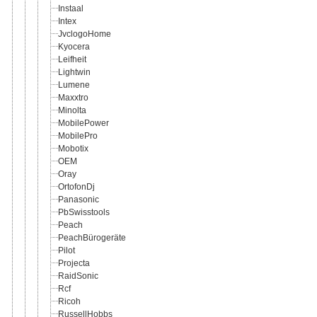
Instaal
Intex
JvclogoHome
Kyocera
Leifheit
Lightwin
Lumene
Maxxtro
Minolta
MobilePower
MobilePro
Mobotix
OEM
Oray
OrtofonDj
Panasonic
PbSwisstools
Peach
PeachBürogeräte
Pilot
Projecta
RaidSonic
Rcf
Ricoh
RussellHobbs