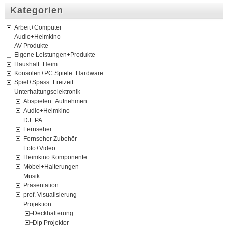
Kategorien
Arbeit+Computer
Audio+Heimkino
AV-Produkte
Eigene Leistungen+Produkte
Haushalt+Heim
Konsolen+PC Spiele+Hardware
Spiel+Spass+Freizeit
Unterhaltungselektronik
Abspielen+Aufnehmen
Audio+Heimkino
DJ+PA
Fernseher
Fernseher Zubehör
Foto+Video
Heimkino Komponente
Möbel+Halterungen
Musik
Präsentation
prof. Visualisierung
Projektion
Deckhalterung
Dlp Projektor