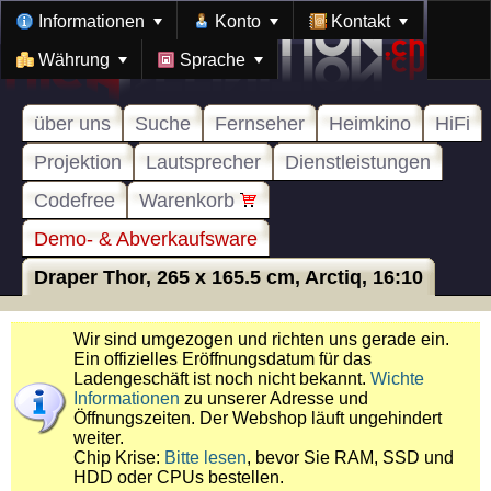
Informationen
Konto
Kontakt
Währung
Sprache
über uns
Suche
Fernseher
Heimkino
HiFi
Projektion
Lautsprecher
Dienstleistungen
Codefree
Warenkorb
Demo- & Abverkaufsware
Draper Thor, 265 x 165.5 cm, Arctiq, 16:10
Wir sind umgezogen und richten uns gerade ein.
Ein offizielles Eröffnungsdatum für das
Ladengeschäft ist noch nicht bekannt.
Wichte
Informationen
zu unserer Adresse und
Öffnungszeiten. Der Webshop läuft ungehindert
weiter.
Chip Krise:
Bitte lesen
, bevor Sie RAM, SSD und
HDD oder CPUs bestellen.