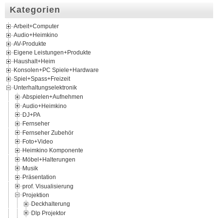
Kategorien
Arbeit+Computer
Audio+Heimkino
AV-Produkte
Eigene Leistungen+Produkte
Haushalt+Heim
Konsolen+PC Spiele+Hardware
Spiel+Spass+Freizeit
Unterhaltungselektronik
Abspielen+Aufnehmen
Audio+Heimkino
DJ+PA
Fernseher
Fernseher Zubehör
Foto+Video
Heimkino Komponente
Möbel+Halterungen
Musik
Präsentation
prof. Visualisierung
Projektion
Deckhalterung
Dlp Projektor