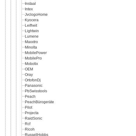
Instaal
Intex
JvclogoHome
Kyocera
Leifheit
Lightwin
Lumene
Maxxtro
Minolta
MobilePower
MobilePro
Mobotix
OEM
Oray
OrtofonDj
Panasonic
PbSwisstools
Peach
PeachBürogeräte
Pilot
Projecta
RaidSonic
Rcf
Ricoh
RussellHobbs