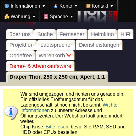
Informationen
Konto
Kontakt
Währung
Sprache
über uns
Suche
Fernseher
Heimkino
HiFi
Projektion
Lautsprecher
Dienstleistungen
Codefree
Warenkorb
Demo- & Abverkaufsware
Draper Thor, 250 x 250 cm, Xpert, 1:1
Wir sind umgezogen und richten uns gerade ein.
Ein offizielles Eröffnungsdatum für das
Ladengeschäft ist noch nicht bekannt.
Wichte
Informationen
zu unserer Adresse und
Öffnungszeiten. Der Webshop läuft ungehindert
weiter.
Chip Krise:
Bitte lesen
, bevor Sie RAM, SSD und
HDD oder CPUs bestellen.