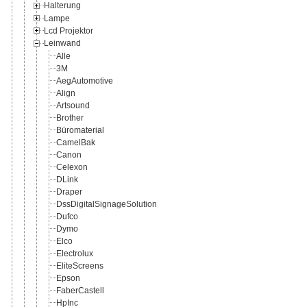
Halterung
Lampe
Lcd Projektor
Leinwand
Alle
3M
AegAutomotive
Align
Artsound
Brother
Büromaterial
CamelBak
Canon
Celexon
DLink
Draper
DssDigitalSignageSolution
Dufco
Dymo
Elco
Electrolux
EliteScreens
Epson
FaberCastell
HpInc