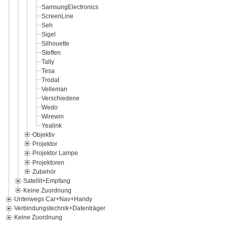
SamsungElectronics
ScreenLine
Seh
Sigel
Silhouette
Steffen
Tally
Tesa
Trodat
Velleman
Verschiedene
Wedo
Wirewin
Yealink
Objektiv
Projektor
Projektor Lampe
Projektoren
Zubehör
Satellit+Empfang
Keine Zuordnung
Unterwegs Car+Nav+Handy
Verbindungstechnik+Datenträger
Keine Zuordnung