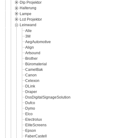
Dlp Projektor
Halterung
Lampe
Lcd Projektor
Leinwand
Alle
3M
AegAutomotive
Align
Artsound
Brother
Büromaterial
CamelBak
Canon
Celexon
DLink
Draper
DssDigitalSignageSolution
Dufco
Dymo
Elco
Electrolux
EliteScreens
Epson
FaberCastell