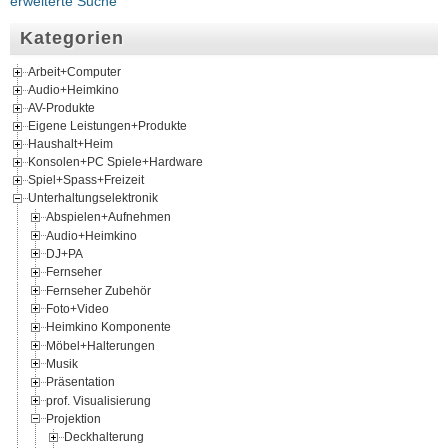
erweiterte Suche
Kategorien
Arbeit+Computer
Audio+Heimkino
AV-Produkte
Eigene Leistungen+Produkte
Haushalt+Heim
Konsolen+PC Spiele+Hardware
Spiel+Spass+Freizeit
Unterhaltungselektronik
Abspielen+Aufnehmen
Audio+Heimkino
DJ+PA
Fernseher
Fernseher Zubehör
Foto+Video
Heimkino Komponente
Möbel+Halterungen
Musik
Präsentation
prof. Visualisierung
Projektion
Deckhalterung