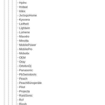
HpInc
Instaal
Intex
JvclogoHome
Kyocera
Leifheit
Lightwin
Lumene
Maxxtro
Minolta
MobilePower
MobilePro
Mobotix
OEM
Oray
OrtofonDj
Panasonic
PbSwisstools
Peach
PeachBürogeräte
Pilot
Projecta
RaidSonic
Rcf
Ricoh