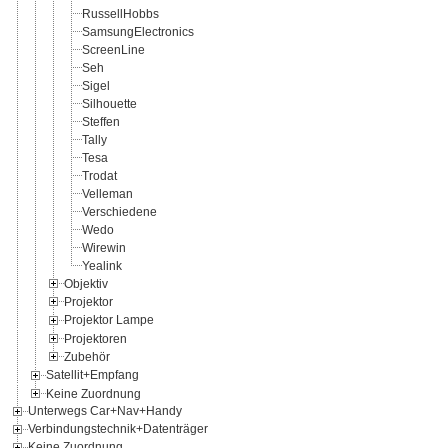
RussellHobbs
SamsungElectronics
ScreenLine
Seh
Sigel
Silhouette
Steffen
Tally
Tesa
Trodat
Velleman
Verschiedene
Wedo
Wirewin
Yealink
Objektiv
Projektor
Projektor Lampe
Projektoren
Zubehör
Satellit+Empfang
Keine Zuordnung
Unterwegs Car+Nav+Handy
Verbindungstechnik+Datenträger
Keine Zuordnung