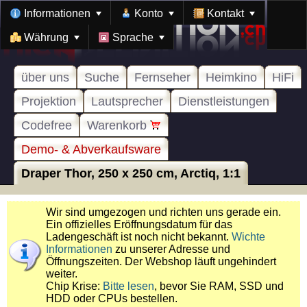
Informationen
Konto
Kontakt
Währung
Sprache
über uns
Suche
Fernseher
Heimkino
HiFi
Projektion
Lautsprecher
Dienstleistungen
Codefree
Warenkorb
Demo- & Abverkaufsware
Draper Thor, 250 x 250 cm, Arctiq, 1:1
Wir sind umgezogen und richten uns gerade ein.
Ein offizielles Eröffnungsdatum für das
Ladengeschäft ist noch nicht bekannt.
Wichte
Informationen
zu unserer Adresse und
Öffnungszeiten. Der Webshop läuft ungehindert
weiter.
Chip Krise:
Bitte lesen
, bevor Sie RAM, SSD und
HDD oder CPUs bestellen.