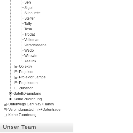
Seh
Sigel
Silhouette
Steffen
Tally
Tesa
Trodat
Velleman
Verschiedene
Wedo
Wirewin
Yealink
Objektiv
Projektor
Projektor Lampe
Projektoren
Zubehör
Satellit+Empfang
Keine Zuordnung
Unterwegs Car+Nav+Handy
Verbindungstechnik+Datenträger
Keine Zuordnung
Unser Team