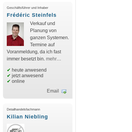
Geschäftsführer und Inhaber
Frédéric Steinfels
Verkauf und
Planung von
ganzen Systemen.
Termine auf
Voranmeldung, da ich fast
immer besetzt bin.
mehr…
✔
heute anwesend
✔
jetzt anwesend
✔
online
Email
Detailhandelsfachmann
Kilian Niebling