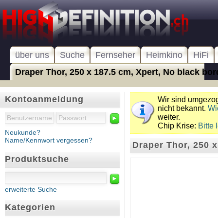
über uns
Suche
Fernseher
Heimkino
HiFi
Draper Thor, 250 x 187.5 cm, Xpert, No black bord
Kontoanmeldung
Wir sind umgezoge
nicht bekannt.
Wi
weiter.
►
Chip Krise:
Bitte 
Neukunde?
Name/Kennwort vergessen?
Draper Thor, 250 x
Produktsuche
►
erweiterte Suche
Kategorien