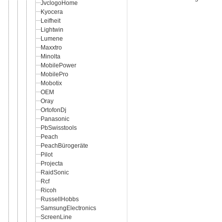
JvclogoHome
Kyocera
Leifheit
Lightwin
Lumene
Maxxtro
Minolta
MobilePower
MobilePro
Mobotix
OEM
Oray
OrtofonDj
Panasonic
PbSwisstools
Peach
PeachBürogeräte
Pilot
Projecta
RaidSonic
Rcf
Ricoh
RussellHobbs
SamsungElectronics
ScreenLine