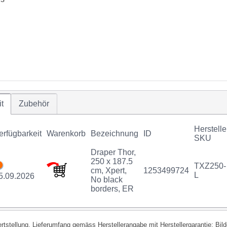
t
Zubehör
Herstelle
erfügbarkeit
Warenkorb
Bezeichnung
ID
SKU
Draper Thor,
250 x 187.5
TXZ250-
cm, Xpert,
1253499724
L
5.09.2026
No black
borders, ER
fertstellung. Lieferumfang gemäss Herstellerangabe mit Herstellergarantie; Bi