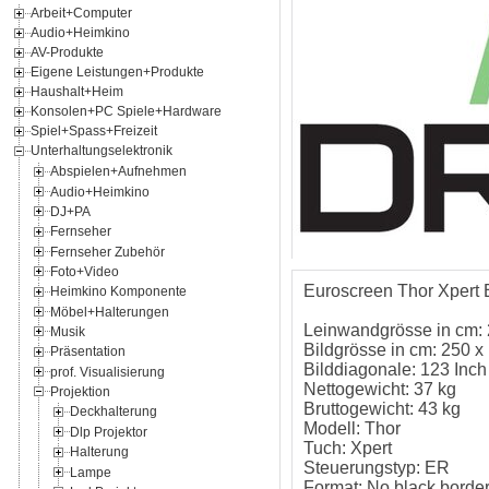
Arbeit+Computer
Audio+Heimkino
AV-Produkte
Eigene Leistungen+Produkte
Haushalt+Heim
Konsolen+PC Spiele+Hardware
Spiel+Spass+Freizeit
Unterhaltungselektronik
Abspielen+Aufnehmen
Audio+Heimkino
DJ+PA
Fernseher
Fernseher Zubehör
Foto+Video
Euroscreen Thor Xpert 
Heimkino Komponente
Möbel+Halterungen
Leinwandgrösse in cm: 
Musik
Bildgrösse in cm: 250 x
Präsentation
Bilddiagonale: 123 Inch
prof. Visualisierung
Nettogewicht: 37 kg
Projektion
Bruttogewicht: 43 kg
Deckhalterung
Modell: Thor
Dlp Projektor
Tuch: Xpert
Halterung
Steuerungstyp: ER
Lampe
Format: No black borde