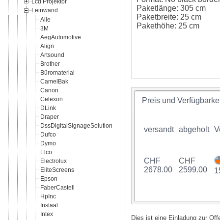
Lcd Projektor
Paketlänge: 305 cm
Leinwand
Paketbreite: 25 cm
Alle
Pakethöhe: 25 cm
3M
AegAutomotive
Align
Artsound
Brother
Büromaterial
CamelBak
Canon
Celexon
Preis und Verfügbarkei
DLink
Draper
DssDigitalSignageSolution
versandt
abgeholt
V
Dufco
Dymo
Elco
CHF
CHF
Electrolux
2678.00
2599.00
EliteScreens
1
Epson
FaberCastell
HpInc
Instaal
Intex
Dies ist eine Einladung zur Of