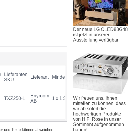
Der neue LG OLED83G48
ist jetzt in unserer
Ausstellung verfügbar!
r
Lieferanten
Lieferant
Mindestkauf
GTIN
Gara
SKU
Enyroom
Wir freuen uns, Ihnen
TXZ250-L
1 x 1 Stück
07340034718056
AB
mitteilen zu können, dass
wir ab sofort die
hochwertigen Produkte
von HiFi Rose in unser
Sortiment aufgenommen
haben!
lder und Texte können abweichen.