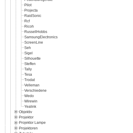
Pilot
Projecta
RaidSonic
Rcf
Ricoh
RussellHobbs
SamsungElectronics
ScreenLine
Seh
Sigel
Silhouette
Steffen
Tally
Tesa
Trodat
Velleman
Verschiedene
Wedo
Wirewin
Yealink
Objektiv
Projektor
Projektor Lampe
Projektoren