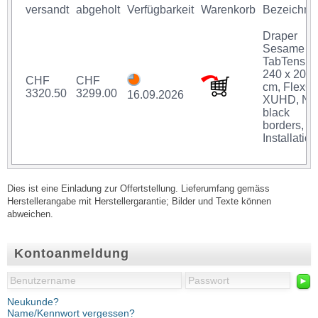
versandt
abgeholt
Verfügbarkeit
Warenkorb
Bezeichnu
Draper
Sesame
TabTensio
240 x 200
CHF
CHF
cm, FlexG
3320.50
3299.00
16.09.2026
XUHD, No
black
borders,
Installation
Dies ist eine Einladung zur Offertstellung. Lieferumfang gemäss
Herstellerangabe mit Herstellergarantie; Bilder und Texte können
abweichen.
Kontoanmeldung
►
Neukunde?
Name/Kennwort vergessen?