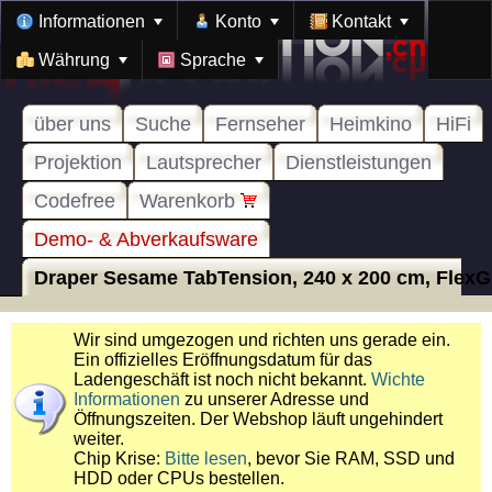
Informationen
Konto
Kontakt
Währung
Sprache
über uns
Suche
Fernseher
Heimkino
HiFi
Projektion
Lautsprecher
Dienstleistungen
Codefree
Warenkorb
Demo- & Abverkaufsware
Draper Sesame TabTension, 240 x 200 cm, FlexGr
Wir sind umgezogen und richten uns gerade ein.
Ein offizielles Eröffnungsdatum für das
Ladengeschäft ist noch nicht bekannt.
Wichte
Informationen
zu unserer Adresse und
Öffnungszeiten. Der Webshop läuft ungehindert
weiter.
Chip Krise:
Bitte lesen
, bevor Sie RAM, SSD und
HDD oder CPUs bestellen.