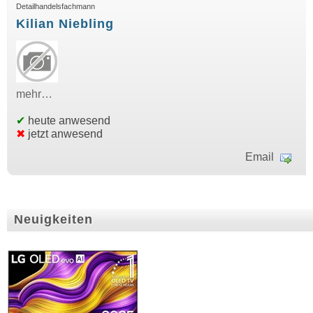
Detailhandelsfachmann
Kilian Niebling
mehr…
✔
heute anwesend
✖
jetzt anwesend
Email
Neuigkeiten