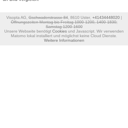
Visopta AG,
Gschwaderstrasse 84
, 8610 Uster,
+41434448020
|
Öffnungszeiten Montag bis Freitag 1000-1200, 1400-1830;
Samstag 1200-1600
Unsere Webseite benötigt
Cookies
und Javascript. Wir verwenden
Matomo lokal installiert und möglichst keine Cloud Dienste.
Weitere Informationen