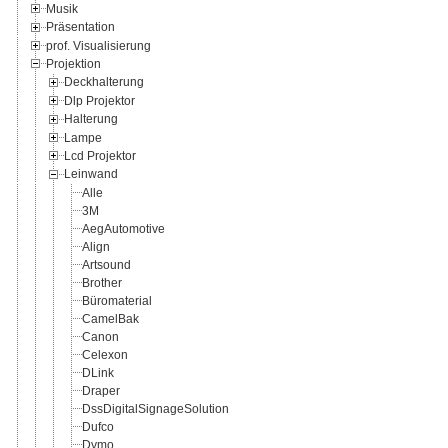
Musik
Präsentation
prof. Visualisierung
Projektion
Deckhalterung
Dlp Projektor
Halterung
Lampe
Lcd Projektor
Leinwand
Alle
3M
AegAutomotive
Align
Artsound
Brother
Büromaterial
CamelBak
Canon
Celexon
DLink
Draper
DssDigitalSignageSolution
Dufco
Dymo