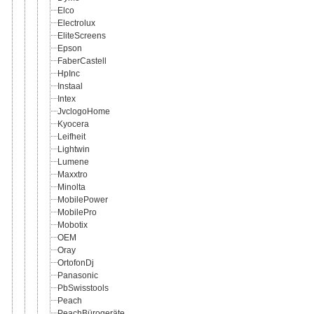
Elco
Electrolux
EliteScreens
Epson
FaberCastell
HpInc
Instaal
Intex
JvclogoHome
Kyocera
Leifheit
Lightwin
Lumene
Maxxtro
Minolta
MobilePower
MobilePro
Mobotix
OEM
Oray
OrtofonDj
Panasonic
PbSwisstools
Peach
PeachBürogeräte