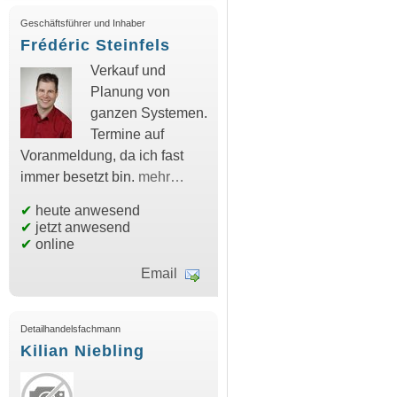
Geschäftsführer und Inhaber
Frédéric Steinfels
Verkauf und
Planung von
ganzen Systemen.
Termine auf
Voranmeldung, da ich fast
immer besetzt bin.
mehr…
✔
heute anwesend
✔
jetzt anwesend
✔
online
Email
Detailhandelsfachmann
Kilian Niebling