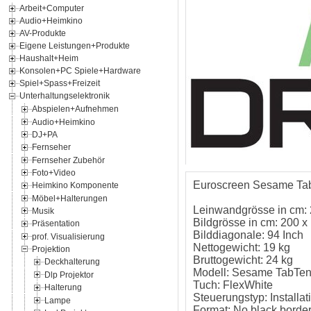
Arbeit+Computer
Audio+Heimkino
AV-Produkte
Eigene Leistungen+Produkte
Haushalt+Heim
Konsolen+PC Spiele+Hardware
Spiel+Spass+Freizeit
Unterhaltungselektronik
Abspielen+Aufnehmen
Audio+Heimkino
DJ+PA
Fernseher
Fernseher Zubehör
Foto+Video
Euroscreen Sesame TabT
Heimkino Komponente
Möbel+Halterungen
Leinwandgrösse in cm:
Musik
Bildgrösse in cm: 200 x
Präsentation
Bilddiagonale: 94 Inch
prof. Visualisierung
Nettogewicht: 19 kg
Projektion
Bruttogewicht: 24 kg
Deckhalterung
Modell: Sesame TabTen
Dlp Projektor
Tuch: FlexWhite
Halterung
Steuerungstyp: Installat
Lampe
Format: No black borde