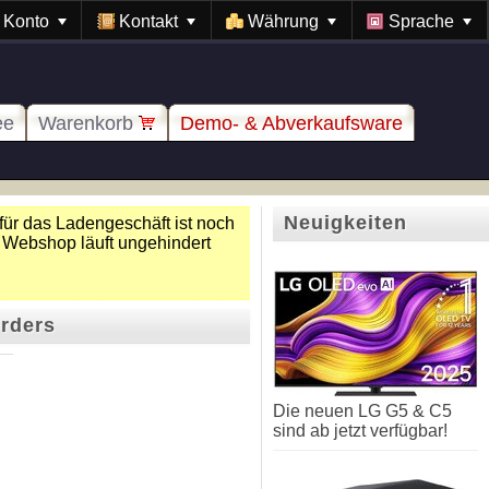
Konto
Kontakt
Währung
Sprache
ee
Warenkorb
Demo- & Abverkaufsware
Neuigkeiten
für das Ladengeschäft ist noch
 Webshop läuft ungehindert
orders
Die neuen LG G5 & C5
sind ab jetzt verfügbar!