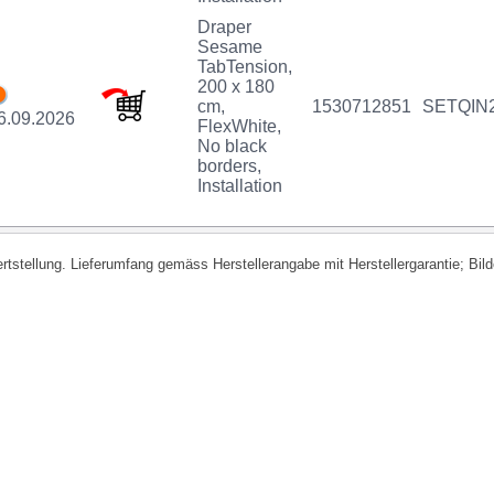
Draper
Sesame
TabTension,
200 x 180
cm,
1530712851
SETQIN
6.09.2026
FlexWhite,
No black
borders,
Installation
fertstellung. Lieferumfang gemäss Herstellerangabe mit Herstellergarantie; Bi