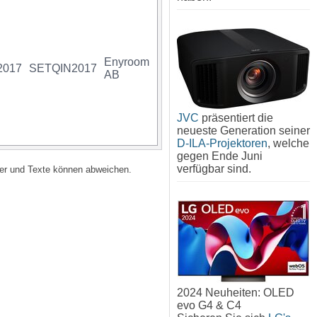
Enyroom
2017
SETQIN2017
1 x 1 Stück
07340034706275
AB
JVC
präsentiert die
neueste Generation seiner
D-ILA-Projektoren
, welche
gegen Ende Juni
verfügbar sind.
lder und Texte können abweichen.
2024 Neuheiten: OLED
evo G4 & C4