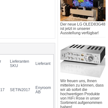
Der neue LG OLED83G48
ist jetzt in unserer
Ausstellung verfügbar!
r
Lieferanten
Lieferant
Mindestkauf
GTIN
SKU
Wir freuen uns, Ihnen
mitteilen zu können, dass
Enyroom
wir ab sofort die
017
SETIN2017
1 x 1 Stück
07340034706275
AB
hochwertigen Produkte
von HiFi Rose in unser
Sortiment aufgenommen
haben!