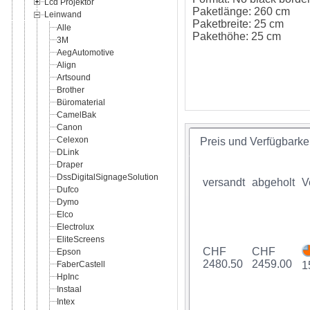
Lcd Projektor
Paketlänge: 260 cm
Leinwand
Paketbreite: 25 cm
Alle
Pakethöhe: 25 cm
3M
AegAutomotive
Align
Artsound
Brother
Büromaterial
CamelBak
Canon
Celexon
Preis und Verfügbarkei
DLink
Draper
DssDigitalSignageSolution
versandt
abgeholt
V
Dufco
Dymo
Elco
Electrolux
EliteScreens
CHF
CHF
Epson
2480.50
2459.00
FaberCastell
1
HpInc
Instaal
Intex