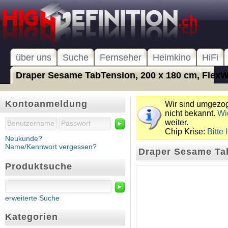
über uns
Suche
Fernseher
Heimkino
HiFi
Draper Sesame TabTension, 200 x 180 cm, FlexWh
Kontoanmeldung
Wir sind umgezoge
nicht bekannt.
Wi
weiter.
►
Chip Krise:
Bitte 
Neukunde?
Name/Kennwort vergessen?
Draper Sesame Tab
Produktsuche
►
erweiterte Suche
Kategorien