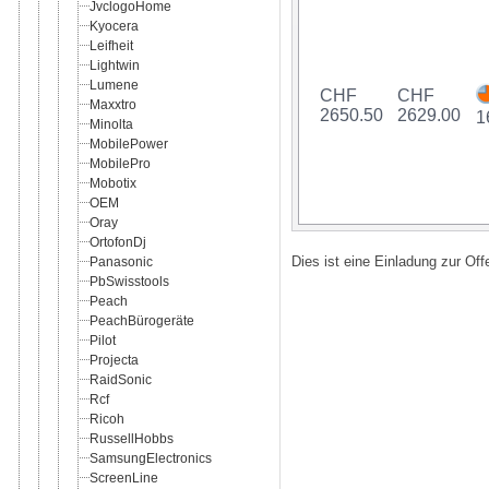
JvclogoHome
Kyocera
Leifheit
Lightwin
Lumene
CHF
CHF
Maxxtro
2650.50
2629.00
1
Minolta
MobilePower
MobilePro
Mobotix
OEM
Oray
OrtofonDj
Panasonic
Dies ist eine Einladung zur Of
PbSwisstools
Peach
PeachBürogeräte
Pilot
Projecta
RaidSonic
Rcf
Ricoh
RussellHobbs
SamsungElectronics
ScreenLine