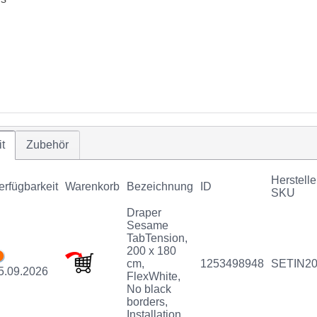
t
Zubehör
Herstelle
erfügbarkeit
Warenkorb
Bezeichnung
ID
SKU
Draper
Sesame
TabTension,
200 x 180
cm,
1253498948
SETIN2
5.09.2026
FlexWhite,
No black
borders,
Installation