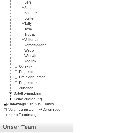
Seh
Sigel
Silhouette
Steffen
Tally
Tesa
Trodat
Velleman
Verschiedene
Wedo
Wirewin
Yealink
Objektiv
Projektor
Projektor Lampe
Projektoren
Zubehör
Satellit+Empfang
Keine Zuordnung
Unterwegs Car+Nav+Handy
Verbindungstechnik+Datenträger
Keine Zuordnung
Unser Team