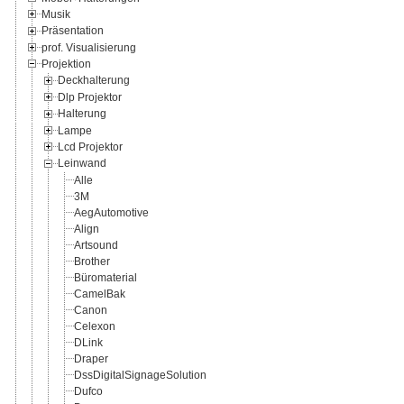
Musik
Präsentation
prof. Visualisierung
Projektion
Deckhalterung
Dlp Projektor
Halterung
Lampe
Lcd Projektor
Leinwand
Alle
3M
AegAutomotive
Align
Artsound
Brother
Büromaterial
CamelBak
Canon
Celexon
DLink
Draper
DssDigitalSignageSolution
Dufco