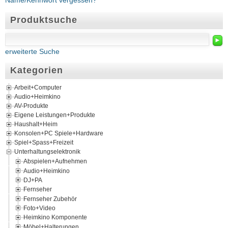
Name/Kennwort vergessen?
Produktsuche
►
erweiterte Suche
Kategorien
Arbeit+Computer
Audio+Heimkino
AV-Produkte
Eigene Leistungen+Produkte
Haushalt+Heim
Konsolen+PC Spiele+Hardware
Spiel+Spass+Freizeit
Unterhaltungselektronik
Abspielen+Aufnehmen
Audio+Heimkino
DJ+PA
Fernseher
Fernseher Zubehör
Foto+Video
Heimkino Komponente
Möbel+Halterungen