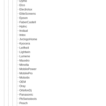
Dymo
Elco
Electrolux
EliteScreens
Epson
FaberCastell
HpInc
Instaal
Intex
JvclogoHome
Kyocera
Leifheit
Lightwin
Lumene
Maxxtro
Minolta
MobilePower
MobilePro
Mobotix
OEM
Oray
OrtofonDj
Panasonic
PbSwisstools
Peach