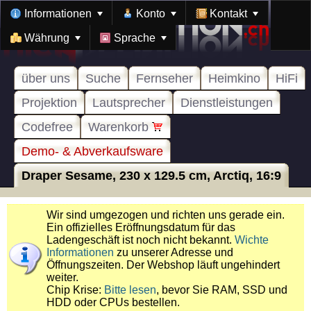
Informationen
Konto
Kontakt
Währung
Sprache
über uns
Suche
Fernseher
Heimkino
HiFi
Projektion
Lautsprecher
Dienstleistungen
Codefree
Warenkorb
Demo- & Abverkaufsware
Draper Sesame, 230 x 129.5 cm, Arctiq, 16:9
Wir sind umgezogen und richten uns gerade ein.
Ein offizielles Eröffnungsdatum für das
Ladengeschäft ist noch nicht bekannt.
Wichte
Informationen
zu unserer Adresse und
Öffnungszeiten. Der Webshop läuft ungehindert
weiter.
Chip Krise:
Bitte lesen
, bevor Sie RAM, SSD und
HDD oder CPUs bestellen.