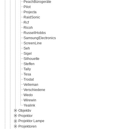
PeachBürogeräte
Pilot
Projecta
RaidSonic
Rcf
Ricoh
RussellHobbs
SamsungElectronics
ScreenLine
Seh
Sigel
Silhouette
Steffen
Tally
Tesa
Trodat
Velleman
Verschiedene
Wedo
Wirewin
Yealink
Objektiv
Projektor
Projektor Lampe
Projektoren