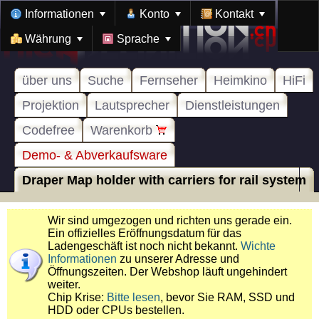
Informationen
Konto
Kontakt
Währung
Sprache
über uns
Suche
Fernseher
Heimkino
HiFi
Projektion
Lautsprecher
Dienstleistungen
Codefree
Warenkorb
Demo- & Abverkaufsware
Draper Map holder with carriers for rail system
Wir sind umgezogen und richten uns gerade ein.
Ein offizielles Eröffnungsdatum für das
Ladengeschäft ist noch nicht bekannt.
Wichte
Informationen
zu unserer Adresse und
Öffnungszeiten. Der Webshop läuft ungehindert
weiter.
Chip Krise:
Bitte lesen
, bevor Sie RAM, SSD und
HDD oder CPUs bestellen.