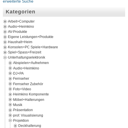
erweiterte Suche
Kategorien
Arbeit+Computer
Audio+Heimkino
AV-Produkte
Eigene Leistungen+Produkte
Haushalt+Heim
Konsolen+PC Spiele+Hardware
Spiel+Spass+Freizeit
Unterhaltungselektronik
Abspielen+Aufnehmen
Audio+Heimkino
DJ+PA
Fernseher
Fernseher Zubehör
Foto+Video
Heimkino Komponente
Möbel+Halterungen
Musik
Präsentation
prof. Visualisierung
Projektion
Deckhalterung