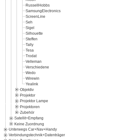
RussellHobbs
SamsungElectronics
ScreenLine
Seh
Sigel
Silhouette
Steffen
Tally
Tesa
Trodat
Velleman
Verschiedene
Wedo
Wirewin
Yealink
Objektiv
Projektor
Projektor Lampe
Projektoren
Zubehör
Satellit+Empfang
Keine Zuordnung
Unterwegs Car+Nav+Handy
Verbindungstechnik+Datenträger