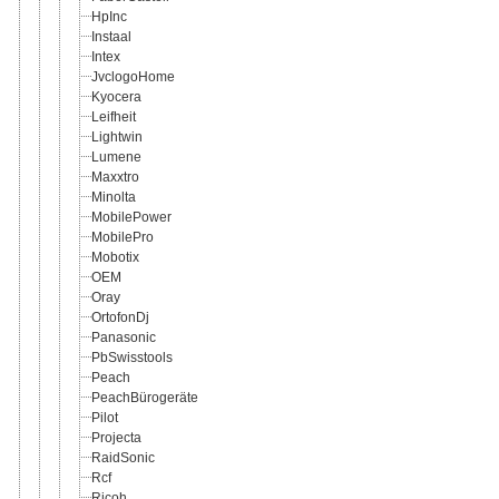
HpInc
Instaal
Intex
JvclogoHome
Kyocera
Leifheit
Lightwin
Lumene
Maxxtro
Minolta
MobilePower
MobilePro
Mobotix
OEM
Oray
OrtofonDj
Panasonic
PbSwisstools
Peach
PeachBürogeräte
Pilot
Projecta
RaidSonic
Rcf
Ricoh