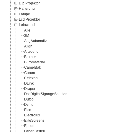
Dlp Projektor
Halterung
Lampe
Lcd Projektor
Leinwand
Alle
3M
AegAutomotive
Align
Artsound
Brother
Büromaterial
CamelBak
Canon
Celexon
DLink
Draper
DssDigitalSignageSolution
Dufco
Dymo
Elco
Electrolux
EliteScreens
Epson
FaberCastell