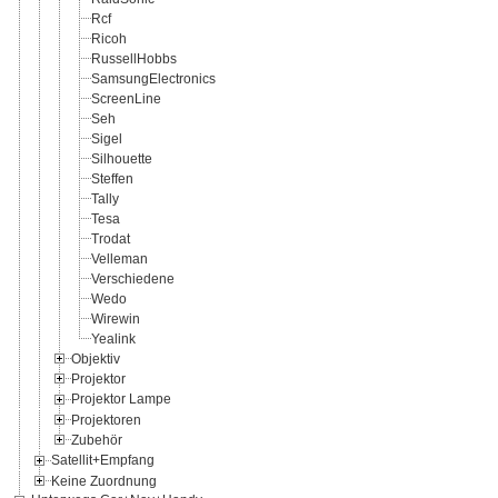
Rcf
Ricoh
RussellHobbs
SamsungElectronics
ScreenLine
Seh
Sigel
Silhouette
Steffen
Tally
Tesa
Trodat
Velleman
Verschiedene
Wedo
Wirewin
Yealink
Objektiv
Projektor
Projektor Lampe
Projektoren
Zubehör
Satellit+Empfang
Keine Zuordnung