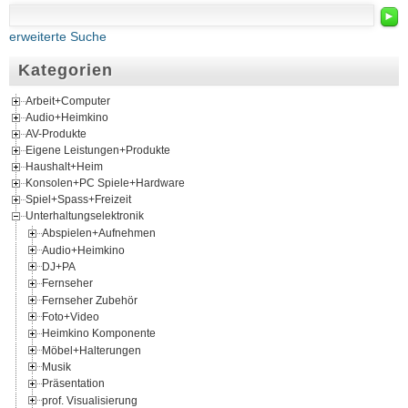
►
erweiterte Suche
Kategorien
Arbeit+Computer
Audio+Heimkino
AV-Produkte
Eigene Leistungen+Produkte
Haushalt+Heim
Konsolen+PC Spiele+Hardware
Spiel+Spass+Freizeit
Unterhaltungselektronik
Abspielen+Aufnehmen
Audio+Heimkino
DJ+PA
Fernseher
Fernseher Zubehör
Foto+Video
Heimkino Komponente
Möbel+Halterungen
Musik
Präsentation
prof. Visualisierung