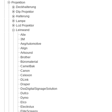
Projektion
Deckhalterung
Dlp Projektor
Halterung
Lampe
Lcd Projektor
Leinwand
Alle
3M
AegAutomotive
Align
Artsound
Brother
Büromaterial
CamelBak
Canon
Celexon
DLink
Draper
DssDigitalSignageSolution
Dufco
Dymo
Elco
Electrolux
EliteScreens