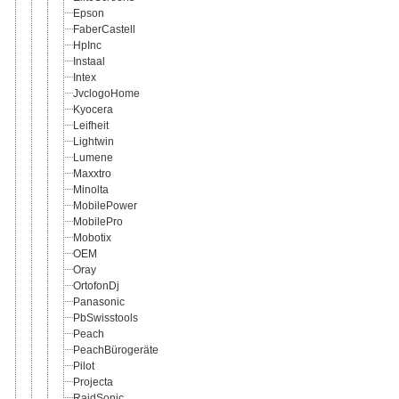
Epson
FaberCastell
HpInc
Instaal
Intex
JvclogoHome
Kyocera
Leifheit
Lightwin
Lumene
Maxxtro
Minolta
MobilePower
MobilePro
Mobotix
OEM
Oray
OrtofonDj
Panasonic
PbSwisstools
Peach
PeachBürogeräte
Pilot
Projecta
RaidSonic