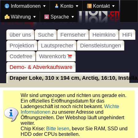
Informationen
Konto
Kontakt
Währung
Sprache
über uns
Suche
Fernseher
Heimkino
HiFi
Projektion
Lautsprecher
Dienstleistungen
Codefree
Warenkorb
Demo- & Abverkaufsware
Draper Loke, 310 x 194 cm, Arctiq, 16:10, Installa.
Wir sind umgezogen und richten uns gerade ein.
Ein offizielles Eröffnungsdatum für das
Ladengeschäft ist noch nicht bekannt.
Wichte
Informationen
zu unserer Adresse und
Öffnungszeiten. Der Webshop läuft ungehindert
weiter.
Chip Krise:
Bitte lesen
, bevor Sie RAM, SSD und
HDD oder CPUs bestellen.