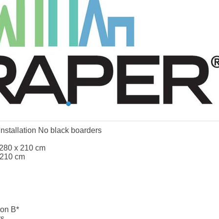
nstallation No black boarders
 280 x 210 cm
 210 cm
ion B*
rs