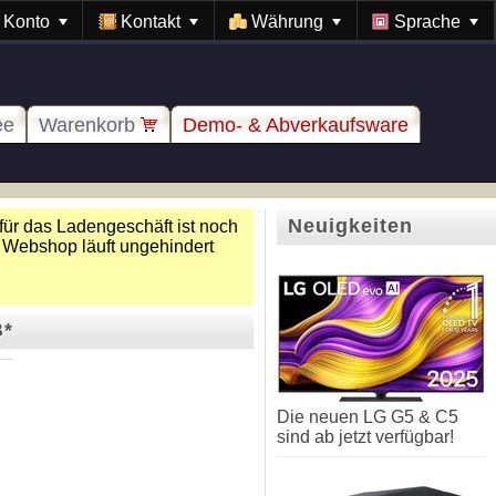
Konto
Kontakt
Währung
Sprache
ee
Warenkorb
Demo- & Abverkaufsware
Neuigkeiten
für das Ladengeschäft ist noch
 Webshop läuft ungehindert
B*
Die neuen LG G5 & C5
sind ab jetzt verfügbar!