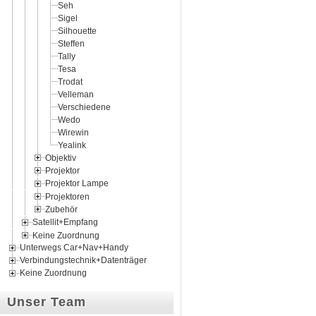
Seh
Sigel
Silhouette
Steffen
Tally
Tesa
Trodat
Velleman
Verschiedene
Wedo
Wirewin
Yealink
Objektiv
Projektor
Projektor Lampe
Projektoren
Zubehör
Satellit+Empfang
Keine Zuordnung
Unterwegs Car+Nav+Handy
Verbindungstechnik+Datenträger
Keine Zuordnung
Unser Team