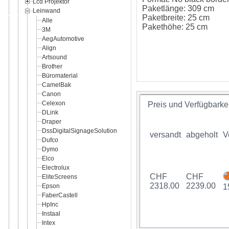
Lcd Projektor
Paketlänge: 309 cm
Leinwand
Paketbreite: 25 cm
Alle
Pakethöhe: 25 cm
3M
AegAutomotive
Align
Artsound
Brother
Büromaterial
CamelBak
Canon
Celexon
Preis und Verfügbarkei
DLink
Draper
DssDigitalSignageSolution
versandt
abgeholt
V
Dufco
Dymo
Elco
Electrolux
CHF
CHF
EliteScreens
2318.00
2239.00
Epson
1
FaberCastell
HpInc
Instaal
Intex