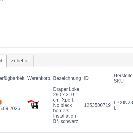
t
Zubehör
Herstelle
erfügbarkeit
Warenkorb
Bezeichnung
ID
SKU
Draper Loke,
280 x 210
cm, Xpert,
LBXIN28
No black
1253500719
L
5.09.2026
borders,
Installation
B*, schwarz