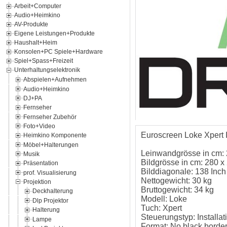
Arbeit+Computer
Audio+Heimkino
AV-Produkte
Eigene Leistungen+Produkte
Haushalt+Heim
Konsolen+PC Spiele+Hardware
Spiel+Spass+Freizeit
Unterhaltungselektronik
Abspielen+Aufnehmen
Audio+Heimkino
DJ+PA
Fernseher
Fernseher Zubehör
Foto+Video
Euroscreen Loke Xpert I
Heimkino Komponente
Möbel+Halterungen
Leinwandgrösse in cm:
Musik
Bildgrösse in cm: 280 x
Präsentation
Bilddiagonale: 138 Inch
prof. Visualisierung
Nettogewicht: 30 kg
Projektion
Bruttogewicht: 34 kg
Deckhalterung
Modell: Loke
Dlp Projektor
Tuch: Xpert
Halterung
Steuerungstyp: Installat
Lampe
Format: No black borde