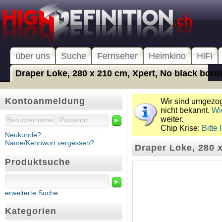
über uns
Suche
Fernseher
Heimkino
HiFi
Draper Loke, 280 x 210 cm, Xpert, No black borde
Kontoanmeldung
Wir sind umgezoge
nicht bekannt.
Wi
weiter.
►
Chip Krise:
Bitte 
Neukunde?
Name/Kennwort vergessen?
Draper Loke, 280 x
Produktsuche
►
erweiterte Suche
Kategorien