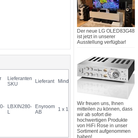
Der neue LG OLED83G48
ist jetzt in unserer
Ausstellung verfügbar!
r
Lieferanten
Lieferant
Mindestkauf
GTIN
Gar
SKU
Wir freuen uns, Ihnen
0-
LBXIN280-
Enyroom
mitteilen zu können, dass
1 x 1 Stück
07340034727386
L
AB
wir ab sofort die
hochwertigen Produkte
von HiFi Rose in unser
Sortiment aufgenommen
haben!