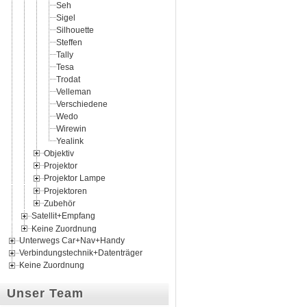
Seh
Sigel
Silhouette
Steffen
Tally
Tesa
Trodat
Velleman
Verschiedene
Wedo
Wirewin
Yealink
Objektiv
Projektor
Projektor Lampe
Projektoren
Zubehör
Satellit+Empfang
Keine Zuordnung
Unterwegs Car+Nav+Handy
Verbindungstechnik+Datenträger
Keine Zuordnung
Unser Team