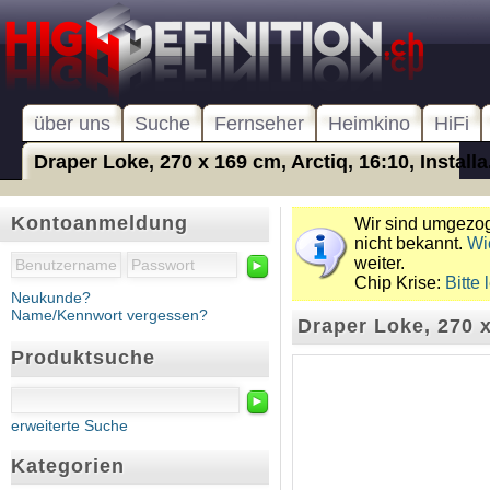
über uns
Suche
Fernseher
Heimkino
HiFi
Draper Loke, 270 x 169 cm, Arctiq, 16:10, Installa.
Kontoanmeldung
Wir sind umgezoge
nicht bekannt.
Wi
weiter.
►
Chip Krise:
Bitte 
Neukunde?
Name/Kennwort vergessen?
Draper Loke, 270 x
Produktsuche
►
erweiterte Suche
Kategorien