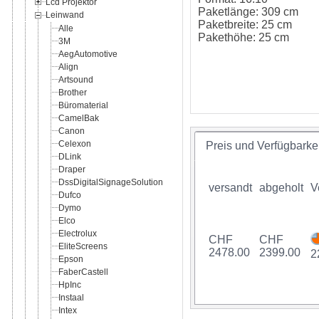
Lcd Projektor
Paketlänge: 309 cm
Leinwand
Paketbreite: 25 cm
Alle
Pakethöhe: 25 cm
3M
AegAutomotive
Align
Artsound
Brother
Büromaterial
CamelBak
Canon
Celexon
Preis und Verfügbarkei
DLink
Draper
DssDigitalSignageSolution
versandt
abgeholt
V
Dufco
Dymo
Elco
Electrolux
CHF
CHF
EliteScreens
2478.00
2399.00
2
Epson
FaberCastell
HpInc
Instaal
Intex