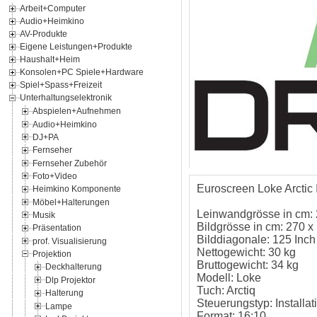
Arbeit+Computer
Audio+Heimkino
AV-Produkte
Eigene Leistungen+Produkte
Haushalt+Heim
Konsolen+PC Spiele+Hardware
Spiel+Spass+Freizeit
Unterhaltungselektronik
Abspielen+Aufnehmen
Audio+Heimkino
DJ+PA
Fernseher
Fernseher Zubehör
Foto+Video
Euroscreen Loke Arctic 
Heimkino Komponente
Möbel+Halterungen
Leinwandgrösse in cm:
Musik
Bildgrösse in cm: 270 x
Präsentation
Bilddiagonale: 125 Inch
prof. Visualisierung
Nettogewicht: 30 kg
Projektion
Bruttogewicht: 34 kg
Deckhalterung
Modell: Loke
Dlp Projektor
Tuch: Arctiq
Halterung
Steuerungstyp: Installat
Lampe
Format: 16:10