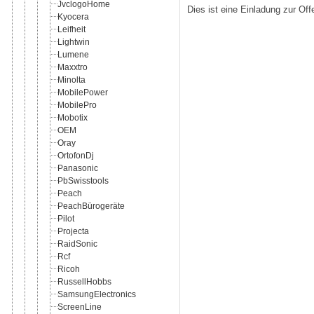
JvclogoHome
Dies ist eine Einladung zur Of
Kyocera
Leifheit
Lightwin
Lumene
Maxxtro
Minolta
MobilePower
MobilePro
Mobotix
OEM
Oray
OrtofonDj
Panasonic
PbSwisstools
Peach
PeachBürogeräte
Pilot
Projecta
RaidSonic
Rcf
Ricoh
RussellHobbs
SamsungElectronics
ScreenLine