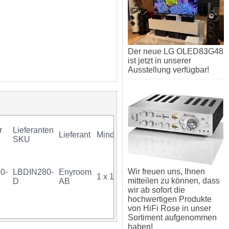
Der neue LG OLED83G48
ist jetzt in unserer
Ausstellung verfügbar!
r
Lieferanten
Lieferant
Mindestkauf
GTIN
Gar
SKU
Wir freuen uns, Ihnen
0-
LBDIN280-
Enyroom
1 x 1 Stück
07340034726167
mitteilen zu können, dass
D
AB
wir ab sofort die
hochwertigen Produkte
von HiFi Rose in unser
Sortiment aufgenommen
haben!