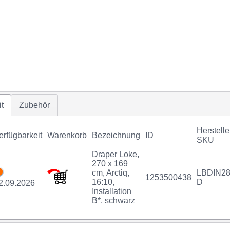
t
Zubehör
Herstelle
erfügbarkeit
Warenkorb
Bezeichnung
ID
SKU
Draper Loke,
270 x 169
cm, Arctiq,
LBDIN28
1253500438
16:10,
D
2.09.2026
Installation
B*, schwarz