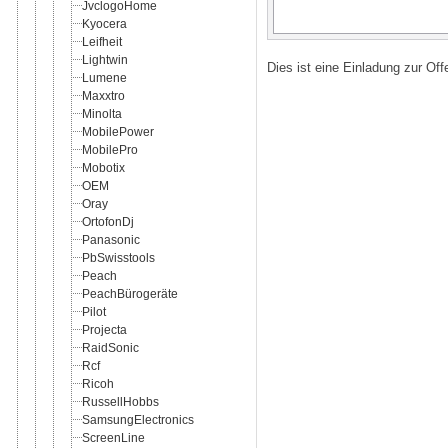
JvclogoHome
Kyocera
Leifheit
Lightwin
Dies ist eine Einladung zur Of
Lumene
Maxxtro
Minolta
MobilePower
MobilePro
Mobotix
OEM
Oray
OrtofonDj
Panasonic
PbSwisstools
Peach
PeachBürogeräte
Pilot
Projecta
RaidSonic
Rcf
Ricoh
RussellHobbs
SamsungElectronics
ScreenLine