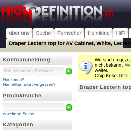
über uns
Suche
Fernseher
Heimkino
HiFi
Draper Lectern top for AV Cabinet, White, Lectern
Kontoanmeldung
Wir sind umgezoge
nicht bekannt.
Wi
weiter.
►
Chip Krise:
Bitte 
Neukunde?
Name/Kennwort vergessen?
Draper Lectern top
Produktsuche
►
erweiterte Suche
Kategorien