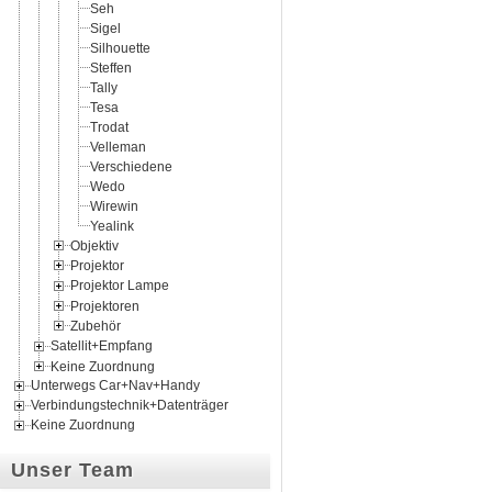
Seh
Sigel
Silhouette
Steffen
Tally
Tesa
Trodat
Velleman
Verschiedene
Wedo
Wirewin
Yealink
Objektiv
Projektor
Projektor Lampe
Projektoren
Zubehör
Satellit+Empfang
Keine Zuordnung
Unterwegs Car+Nav+Handy
Verbindungstechnik+Datenträger
Keine Zuordnung
Unser Team