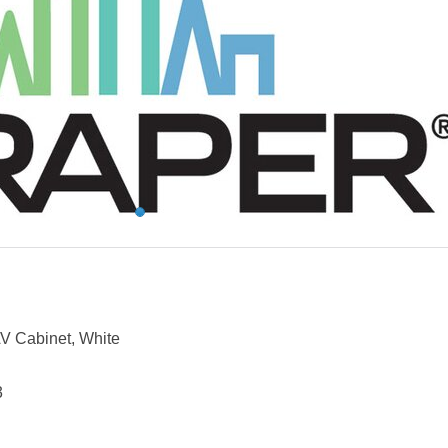
AV Cabinet, White
3