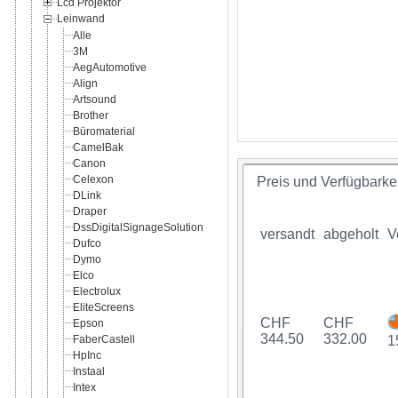
Lcd Projektor
Leinwand
Alle
3M
AegAutomotive
Align
Artsound
Brother
Büromaterial
CamelBak
Canon
Celexon
Preis und Verfügbarkei
DLink
Draper
DssDigitalSignageSolution
versandt
abgeholt
V
Dufco
Dymo
Elco
Electrolux
EliteScreens
CHF
CHF
Epson
344.50
332.00
FaberCastell
1
HpInc
Instaal
Intex