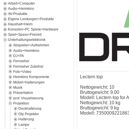
Arbeit+Computer
Audio+Heimkino
AV-Produkte
Eigene Leistungen+Produkte
Haushalt+Heim
Konsolen+PC Spiele+Hardware
Spiel+Spass+Freizeit
Unterhaltungselektronik
Abspielen+Aufnehmen
Audio+Heimkino
DJ+PA
Fernseher
Fernseher Zubehör
Foto+Video
Lectern top
Heimkino Komponente
Möbel+Halterungen
Nettogewicht: 10
Musik
Bruttogewicht: 9.00
Präsentation
Modell: Lectern top for 
prof. Visualisierung
Nettogewicht: 10 kg
Projektion
Bruttogewicht: 9 kg
Deckhalterung
Modell: 735000922186
Dlp Projektor
Halterung
Lampe