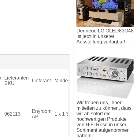
Der neue LG OLED83G48
ist jetzt in unserer
Ausstellung verfügbar!
r
Lieferanten
Lieferant
Mindestkauf
GTIN
Gara
SKU
Wir freuen uns, Ihnen
mitteilen zu können, dass
Enyroom
wir ab sofort die
962113
1 x 1 Stück
07350009221863
AB
hochwertigen Produkte
von HiFi Rose in unser
Sortiment aufgenommen
haben!