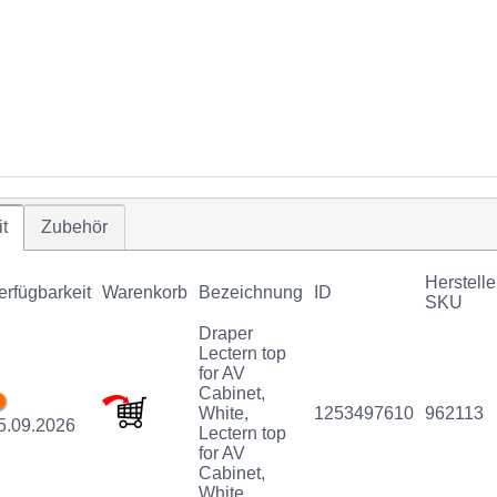
t
Zubehör
Herstelle
erfügbarkeit
Warenkorb
Bezeichnung
ID
SKU
Draper
Lectern top
for AV
Cabinet,
White,
1253497610
962113
5.09.2026
Lectern top
for AV
Cabinet,
White