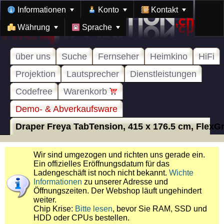
Informationen
Konto
Kontakt
Währung
Sprache
über uns
Suche
Fernseher
Heimkino
HiFi
Projektion
Lautsprecher
Dienstleistungen
Codefree
Warenkorb
Demo- & Abverkaufsware
Draper Freya TabTension, 415 x 176.5 cm, FlexGre
Wir sind umgezogen und richten uns gerade ein.
Ein offizielles Eröffnungsdatum für das
Ladengeschäft ist noch nicht bekannt.
Wichte
Informationen
zu unserer Adresse und
Öffnungszeiten. Der Webshop läuft ungehindert
weiter.
Chip Krise:
Bitte lesen
, bevor Sie RAM, SSD und
HDD oder CPUs bestellen.