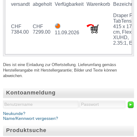
versandt
abgeholt
Verfügbarkeit
Warenkorb
Bezeichnu
Draper Fr
TabTensio
CHF
CHF
415 x 176.
7384.00
7299.00
cm, FlexG
11.09.2026
XUHD,
2.35:1, ER
Dies ist eine Einladung zur Offertstellung. Lieferumfang gemäss
Herstellerangabe mit Herstellergarantie; Bilder und Texte können
abweichen.
Kontoanmeldung
►
Neukunde?
Name/Kennwort vergessen?
Produktsuche