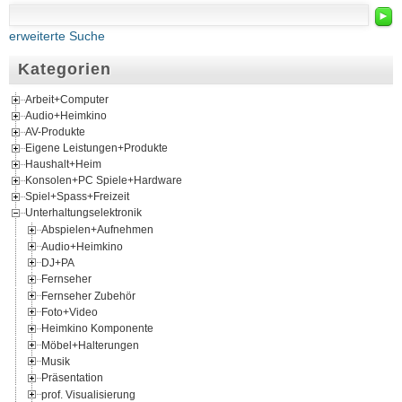
►
erweiterte Suche
Kategorien
Arbeit+Computer
Audio+Heimkino
AV-Produkte
Eigene Leistungen+Produkte
Haushalt+Heim
Konsolen+PC Spiele+Hardware
Spiel+Spass+Freizeit
Unterhaltungselektronik
Abspielen+Aufnehmen
Audio+Heimkino
DJ+PA
Fernseher
Fernseher Zubehör
Foto+Video
Heimkino Komponente
Möbel+Halterungen
Musik
Präsentation
prof. Visualisierung