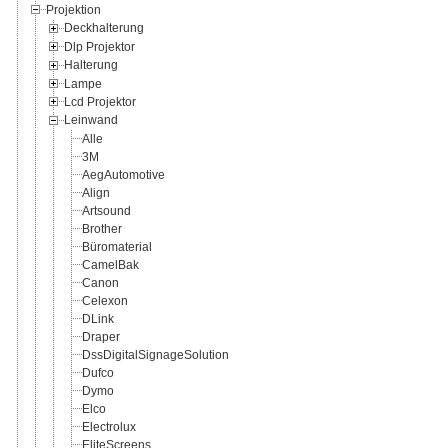
Projektion
Deckhalterung
Dlp Projektor
Halterung
Lampe
Lcd Projektor
Leinwand
Alle
3M
AegAutomotive
Align
Artsound
Brother
Büromaterial
CamelBak
Canon
Celexon
DLink
Draper
DssDigitalSignageSolution
Dufco
Dymo
Elco
Electrolux
EliteScreens