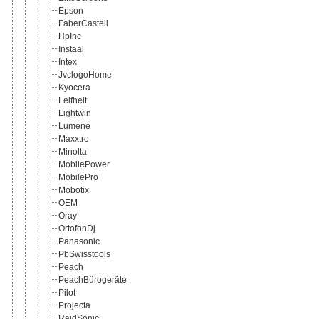
Epson
FaberCastell
HpInc
Instaal
Intex
JvclogoHome
Kyocera
Leifheit
Lightwin
Lumene
Maxxtro
Minolta
MobilePower
MobilePro
Mobotix
OEM
Oray
OrtofonDj
Panasonic
PbSwisstools
Peach
PeachBürogeräte
Pilot
Projecta
RaidSonic