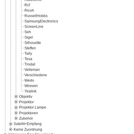
Rcf
Ricoh
RussellHobbs
SamsungElectronics
ScreenLine
Seh
Sigel
Silhouette
Steffen
Tally
Tesa
Trodat
Velleman
Verschiedene
Wedo
Wirewin
Yealink
Objektiv
Projektor
Projektor Lampe
Projektoren
Zubehör
Satellit+Empfang
Keine Zuordnung