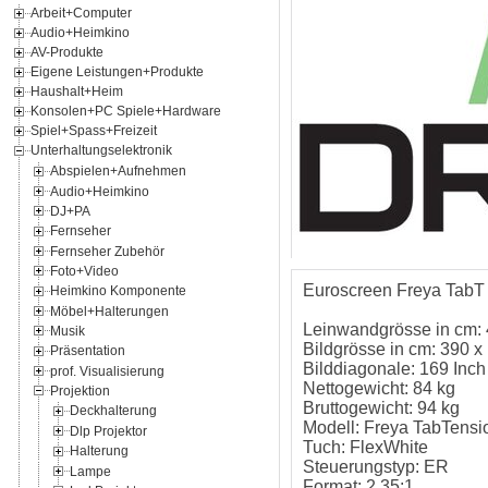
Arbeit+Computer
Audio+Heimkino
AV-Produkte
Eigene Leistungen+Produkte
Haushalt+Heim
Konsolen+PC Spiele+Hardware
Spiel+Spass+Freizeit
Unterhaltungselektronik
Abspielen+Aufnehmen
Audio+Heimkino
DJ+PA
Fernseher
Fernseher Zubehör
Foto+Video
Euroscreen Freya TabT 
Heimkino Komponente
Möbel+Halterungen
Leinwandgrösse in cm:
Musik
Bildgrösse in cm: 390 x
Präsentation
Bilddiagonale: 169 Inch
prof. Visualisierung
Nettogewicht: 84 kg
Projektion
Bruttogewicht: 94 kg
Deckhalterung
Modell: Freya TabTensi
Dlp Projektor
Tuch: FlexWhite
Halterung
Steuerungstyp: ER
Lampe
Format: 2.35:1