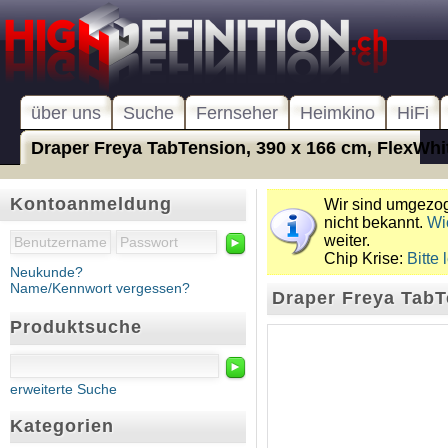
über uns
Suche
Fernseher
Heimkino
HiFi
Draper Freya TabTension, 390 x 166 cm, FlexWhite
Kontoanmeldung
Wir sind umgezoge
nicht bekannt.
Wi
weiter.
►
Chip Krise:
Bitte 
Neukunde?
Name/Kennwort vergessen?
Draper Freya TabT
Produktsuche
►
erweiterte Suche
Kategorien