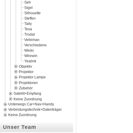
Seh
Sigel
Silhouette
Steffen
Tally
Tesa
Trodat
Velleman
Verschiedene
Wedo
Wirewin
Yealink
Objektiv
Projektor
Projektor Lampe
Projektoren
Zubehör
Satellit+Empfang
Keine Zuordnung
Unterwegs Car+Nav+Handy
Verbindungstechnik+Datenträger
Keine Zuordnung
Unser Team