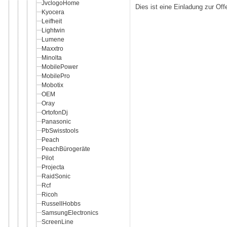
JvclogoHome
Dies ist eine Einladung zur Of
Kyocera
Leifheit
Lightwin
Lumene
Maxxtro
Minolta
MobilePower
MobilePro
Mobotix
OEM
Oray
OrtofonDj
Panasonic
PbSwisstools
Peach
PeachBürogeräte
Pilot
Projecta
RaidSonic
Rcf
Ricoh
RussellHobbs
SamsungElectronics
ScreenLine