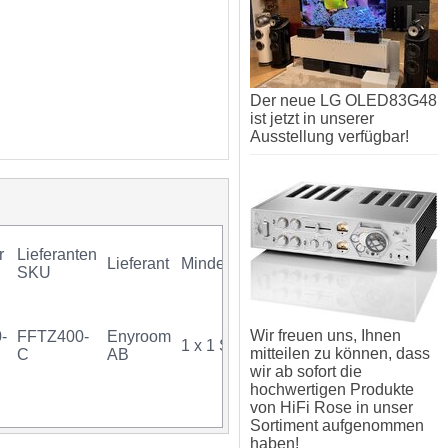
Der neue LG OLED83G48
ist jetzt in unserer
Ausstellung verfügbar!
r
Lieferanten
Lieferant
Mindestkauf
GTIN
Gara
SKU
Wir freuen uns, Ihnen
-
FFTZ400-
Enyroom
1 x 1 Stück
07340034712528
mitteilen zu können, dass
C
AB
wir ab sofort die
hochwertigen Produkte
von HiFi Rose in unser
Sortiment aufgenommen
haben!