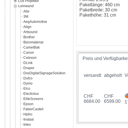
Lcd Projektor
Paketlänge: 460 cm
Leinwand
Paketbreite: 30 cm
Alle
Pakethöhe: 31 cm
3M
AegAutomotive
Align
Artsound
Brother
Büromaterial
CamelBak
Canon
Celexon
Preis und Verfügbarkei
DLink
Draper
DssDigitalSignageSolution
versandt
abgeholt
V
Dufco
Dymo
Elco
Electrolux
CHF
CHF
EliteScreens
6684.00
6599.00
1
Epson
FaberCastell
HpInc
Instaal
Intex