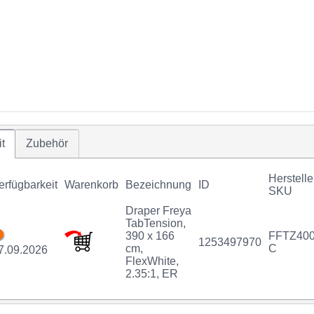
t
Zubehör
Herstelle
erfügbarkeit
Warenkorb
Bezeichnung
ID
SKU
Draper Freya
TabTension,
390 x 166
FFTZ400
1253497970
cm,
C
7.09.2026
FlexWhite,
2.35:1, ER