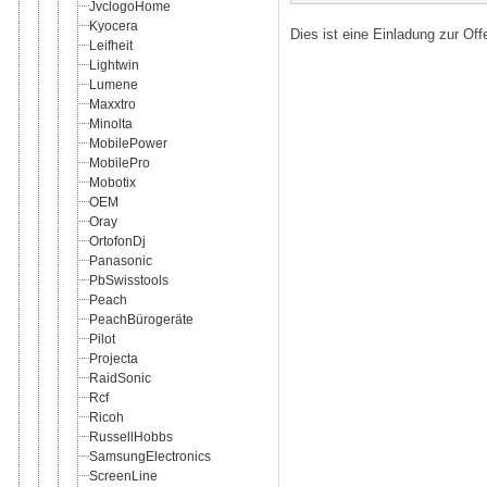
JvclogoHome
Kyocera
Dies ist eine Einladung zur Of
Leifheit
Lightwin
Lumene
Maxxtro
Minolta
MobilePower
MobilePro
Mobotix
OEM
Oray
OrtofonDj
Panasonic
PbSwisstools
Peach
PeachBürogeräte
Pilot
Projecta
RaidSonic
Rcf
Ricoh
RussellHobbs
SamsungElectronics
ScreenLine