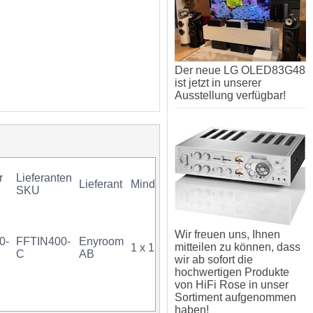
Der neue LG OLED83G48
ist jetzt in unserer
Ausstellung verfügbar!
r
Lieferanten
Lieferant
Mindestkauf
GTIN
Gar
SKU
Wir freuen uns, Ihnen
0-
FFTIN400-
Enyroom
mitteilen zu können, dass
1 x 1 Stück
07340034700242
C
AB
wir ab sofort die
hochwertigen Produkte
von HiFi Rose in unser
Sortiment aufgenommen
haben!