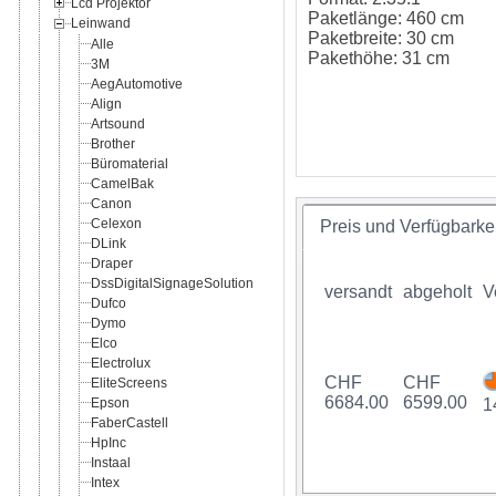
Lcd Projektor
Paketlänge: 460 cm
Leinwand
Paketbreite: 30 cm
Alle
Pakethöhe: 31 cm
3M
AegAutomotive
Align
Artsound
Brother
Büromaterial
CamelBak
Canon
Celexon
Preis und Verfügbarkei
DLink
Draper
DssDigitalSignageSolution
versandt
abgeholt
V
Dufco
Dymo
Elco
Electrolux
CHF
CHF
EliteScreens
6684.00
6599.00
Epson
1
FaberCastell
HpInc
Instaal
Intex