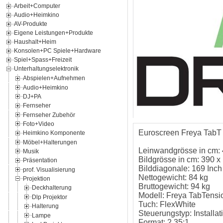
Arbeit+Computer
Audio+Heimkino
AV-Produkte
Eigene Leistungen+Produkte
Haushalt+Heim
Konsolen+PC Spiele+Hardware
Spiel+Spass+Freizeit
Unterhaltungselektronik
Abspielen+Aufnehmen
Audio+Heimkino
DJ+PA
Fernseher
Fernseher Zubehör
Foto+Video
Euroscreen Freya TabT F
Heimkino Komponente
Möbel+Halterungen
Leinwandgrösse in cm:
Musik
Bildgrösse in cm: 390 x
Präsentation
Bilddiagonale: 169 Inch
prof. Visualisierung
Nettogewicht: 84 kg
Projektion
Bruttogewicht: 94 kg
Deckhalterung
Modell: Freya TabTensi
Dlp Projektor
Tuch: FlexWhite
Halterung
Steuerungstyp: Installat
Lampe
Format: 2.35:1