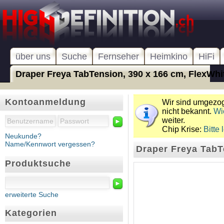
über uns
Suche
Fernseher
Heimkino
HiFi
Draper Freya TabTension, 390 x 166 cm, FlexWhite
Kontoanmeldung
Wir sind umgezoge
nicht bekannt.
Wi
weiter.
►
Chip Krise:
Bitte 
Neukunde?
Name/Kennwort vergessen?
Draper Freya TabT
Produktsuche
►
erweiterte Suche
Kategorien