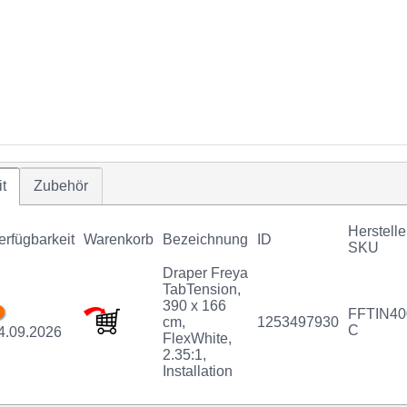
t
Zubehör
Herstelle
erfügbarkeit
Warenkorb
Bezeichnung
ID
SKU
Draper Freya
TabTension,
390 x 166
FFTIN40
cm,
1253497930
C
4.09.2026
FlexWhite,
2.35:1,
Installation