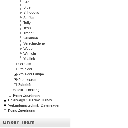
Seh
Sigel
Silhouette
Steffen
Tally
Tesa
Trodat
Velleman
Verschiedene
Wedo
Wirewin
Yealink
Objektiv
Projektor
Projektor Lampe
Projektoren
Zubehör
Satellit+Empfang
Keine Zuordnung
Unterwegs Car+Nav+Handy
Verbindungstechnik+Datenträger
Keine Zuordnung
Unser Team