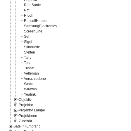
RaidSonic
Rcf
Ricoh
RussellHobbs
SamsungElectronics
ScreenLine
Seh
Sigel
Silhouette
Steffen
Tally
Tesa
Trodat
Velleman
Verschiedene
Wedo
Wirewin
Yealink
Objektiv
Projektor
Projektor Lampe
Projektoren
Zubehör
Satellit+Empfang