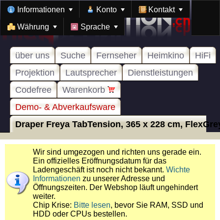
Informationen
Konto
Kontakt
Währung
Sprache
über uns
Suche
Fernseher
Heimkino
HiFi
Projektion
Lautsprecher
Dienstleistungen
Codefree
Warenkorb
Demo- & Abverkaufsware
Draper Freya TabTension, 365 x 228 cm, FlexGrey
Wir sind umgezogen und richten uns gerade ein.
Ein offizielles Eröffnungsdatum für das
Ladengeschäft ist noch nicht bekannt.
Wichte
Informationen
zu unserer Adresse und
Öffnungszeiten. Der Webshop läuft ungehindert
weiter.
Chip Krise:
Bitte lesen
, bevor Sie RAM, SSD und
HDD oder CPUs bestellen.