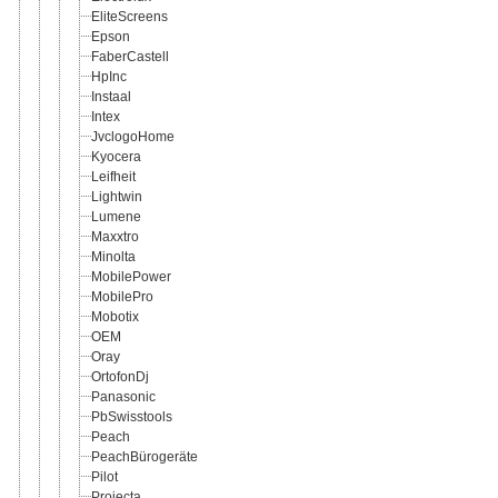
EliteScreens
Epson
FaberCastell
HpInc
Instaal
Intex
JvclogoHome
Kyocera
Leifheit
Lightwin
Lumene
Maxxtro
Minolta
MobilePower
MobilePro
Mobotix
OEM
Oray
OrtofonDj
Panasonic
PbSwisstools
Peach
PeachBürogeräte
Pilot
Projecta