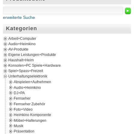
►
erweiterte Suche
Kategorien
Arbeit+Computer
Audio+Heimkino
AV-Produkte
Eigene Leistungen+Produkte
Haushalt+Heim
Konsolen+PC Spiele+Hardware
Spiel+Spass+Freizeit
Unterhaltungselektronik
Abspielen+Aufnehmen
Audio+Heimkino
DJ+PA
Fernseher
Fernseher Zubehör
Foto+Video
Heimkino Komponente
Möbel+Halterungen
Musik
Präsentation