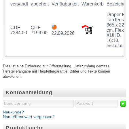
versandt
abgeholt
Verfügbarkeit
Warenkorb
Bezeichnu
Draper Fr
TabTensio
365 x 228
CHF
CHF
cm, FlexG
7284.00
7199.00
22.09.2026
XUHD,
16:10,
Installation
Dies ist eine Einladung zur Offertstellung. Lieferumfang gemäss
Herstellerangabe mit Herstellergarantie; Bilder und Texte können
abweichen.
Kontoanmeldung
►
Neukunde?
Name/Kennwort vergessen?
Produktsuche