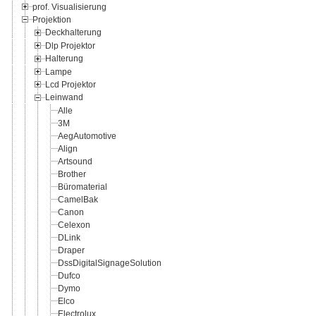
prof. Visualisierung
Projektion
Deckhalterung
Dlp Projektor
Halterung
Lampe
Lcd Projektor
Leinwand
Alle
3M
AegAutomotive
Align
Artsound
Brother
Büromaterial
CamelBak
Canon
Celexon
DLink
Draper
DssDigitalSignageSolution
Dufco
Dymo
Elco
Electrolux