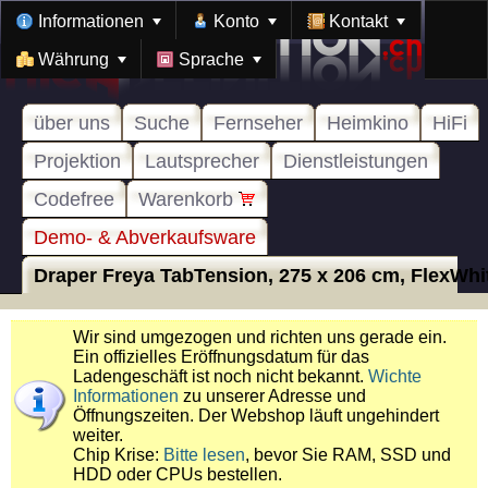
Informationen
Konto
Kontakt
Währung
Sprache
über uns
Suche
Fernseher
Heimkino
HiFi
Projektion
Lautsprecher
Dienstleistungen
Codefree
Warenkorb
Demo- & Abverkaufsware
Draper Freya TabTension, 275 x 206 cm, FlexWhite
Wir sind umgezogen und richten uns gerade ein.
Ein offizielles Eröffnungsdatum für das
Ladengeschäft ist noch nicht bekannt.
Wichte
Informationen
zu unserer Adresse und
Öffnungszeiten. Der Webshop läuft ungehindert
weiter.
Chip Krise:
Bitte lesen
, bevor Sie RAM, SSD und
HDD oder CPUs bestellen.