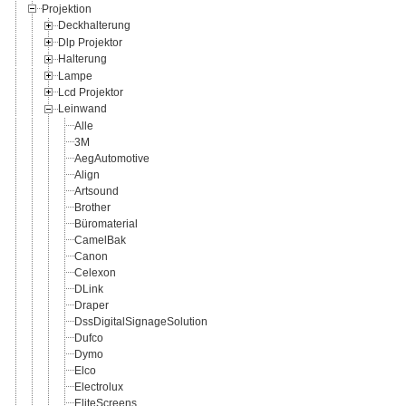
Projektion
Deckhalterung
Dlp Projektor
Halterung
Lampe
Lcd Projektor
Leinwand
Alle
3M
AegAutomotive
Align
Artsound
Brother
Büromaterial
CamelBak
Canon
Celexon
DLink
Draper
DssDigitalSignageSolution
Dufco
Dymo
Elco
Electrolux
EliteScreens