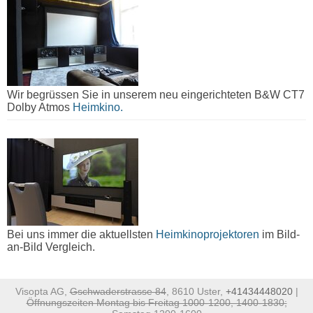
Wir begrüssen Sie in unserem neu eingerichteten B&W CT7
Dolby Atmos
Heimkino.
Bei uns immer die aktuellsten
Heimkinoprojektoren
im Bild-
an-Bild Vergleich.
Visopta AG,
Gschwaderstrasse 84
, 8610 Uster,
+41434448020
|
Öffnungszeiten Montag bis Freitag 1000-1200, 1400-1830;