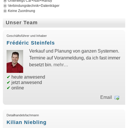
Unterwegs Car+Nav+Handy
Verbindungstechnik+Datenträger
Keine Zuordnung
Unser Team
Geschäftsführer und Inhaber
Frédéric Steinfels
Verkauf und Planung von ganzen Systemen.
Termine auf Voranmeldung, da ich fast immer
besetzt bin.
mehr…
✔
heute anwesend
✔
jetzt anwesend
✔
online
Email
Detailhandelsfachmann
Kilian Niebling