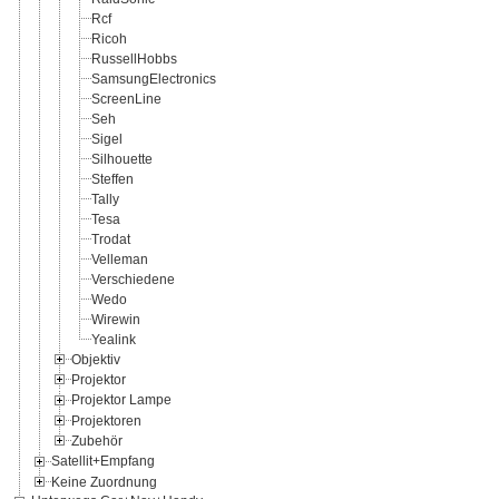
Rcf
Ricoh
RussellHobbs
SamsungElectronics
ScreenLine
Seh
Sigel
Silhouette
Steffen
Tally
Tesa
Trodat
Velleman
Verschiedene
Wedo
Wirewin
Yealink
Objektiv
Projektor
Projektor Lampe
Projektoren
Zubehör
Satellit+Empfang
Keine Zuordnung