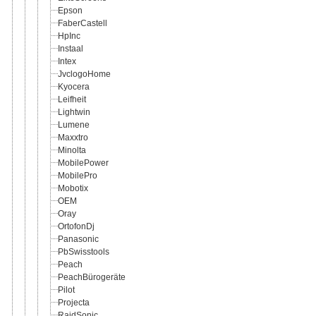
Epson
FaberCastell
HpInc
Instaal
Intex
JvclogoHome
Kyocera
Leifheit
Lightwin
Lumene
Maxxtro
Minolta
MobilePower
MobilePro
Mobotix
OEM
Oray
OrtofonDj
Panasonic
PbSwisstools
Peach
PeachBürogeräte
Pilot
Projecta
RaidSonic