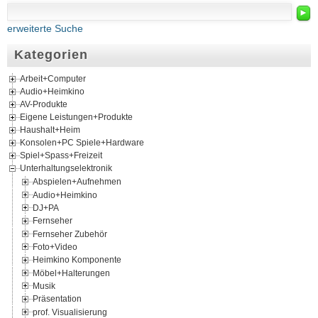
►
erweiterte Suche
Kategorien
Arbeit+Computer
Audio+Heimkino
AV-Produkte
Eigene Leistungen+Produkte
Haushalt+Heim
Konsolen+PC Spiele+Hardware
Spiel+Spass+Freizeit
Unterhaltungselektronik
Abspielen+Aufnehmen
Audio+Heimkino
DJ+PA
Fernseher
Fernseher Zubehör
Foto+Video
Heimkino Komponente
Möbel+Halterungen
Musik
Präsentation
prof. Visualisierung