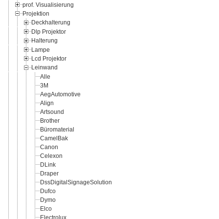
prof. Visualisierung
Projektion
Deckhalterung
Dlp Projektor
Halterung
Lampe
Lcd Projektor
Leinwand
Alle
3M
AegAutomotive
Align
Artsound
Brother
Büromaterial
CamelBak
Canon
Celexon
DLink
Draper
DssDigitalSignageSolution
Dufco
Dymo
Elco
Electrolux