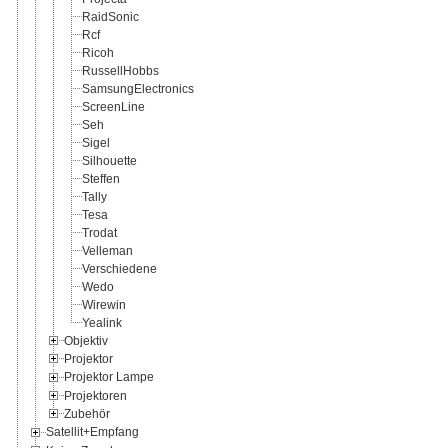
RaidSonic
Rcf
Ricoh
RussellHobbs
SamsungElectronics
ScreenLine
Seh
Sigel
Silhouette
Steffen
Tally
Tesa
Trodat
Velleman
Verschiedene
Wedo
Wirewin
Yealink
Objektiv
Projektor
Projektor Lampe
Projektoren
Zubehör
Satellit+Empfang