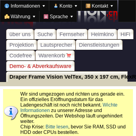
Informationen
Konto
Kontakt
Währung
Sprache
über uns
Suche
Fernseher
Heimkino
HiFi
Projektion
Lautsprecher
Dienstleistungen
Codefree
Warenkorb
Demo- & Abverkaufsware
Draper Frame Vision VelTex, 350 x 197 cm, FlexRe
Wir sind umgezogen und richten uns gerade ein.
Ein offizielles Eröffnungsdatum für das
Ladengeschäft ist noch nicht bekannt.
Wichte
Informationen
zu unserer Adresse und
Öffnungszeiten. Der Webshop läuft ungehindert
weiter.
Chip Krise:
Bitte lesen
, bevor Sie RAM, SSD und
HDD oder CPUs bestellen.