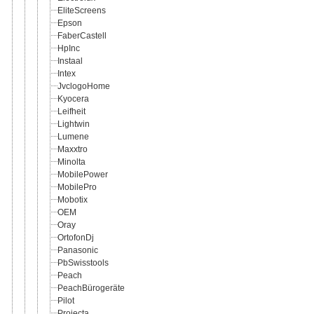
EliteScreens
Epson
FaberCastell
HpInc
Instaal
Intex
JvclogoHome
Kyocera
Leifheit
Lightwin
Lumene
Maxxtro
Minolta
MobilePower
MobilePro
Mobotix
OEM
Oray
OrtofonDj
Panasonic
PbSwisstools
Peach
PeachBürogeräte
Pilot
Projecta