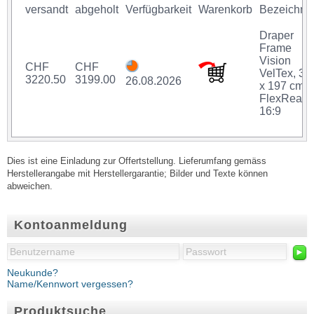
versandt
abgeholt
Verfügbarkeit
Warenkorb
Bezeichnu
Draper
Frame
Vision
CHF
CHF
VelTex, 35
3220.50
3199.00
26.08.2026
x 197 cm,
FlexRear,
16:9
Dies ist eine Einladung zur Offertstellung. Lieferumfang gemäss
Herstellerangabe mit Herstellergarantie; Bilder und Texte können
abweichen.
Kontoanmeldung
►
Neukunde?
Name/Kennwort vergessen?
Produktsuche