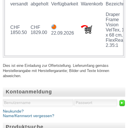
versandt
abgeholt
Verfügbarkeit
Warenkorb
Bezeichnu
Draper
Frame
Vision
CHF
CHF
VelTex, 16
1850.50
1829.00
22.09.2026
x 68 cm,
FlexRear,
2.35:1
Dies ist eine Einladung zur Offertstellung. Lieferumfang gemäss
Herstellerangabe mit Herstellergarantie; Bilder und Texte können
abweichen.
Kontoanmeldung
►
Neukunde?
Name/Kennwort vergessen?
Produktsuche