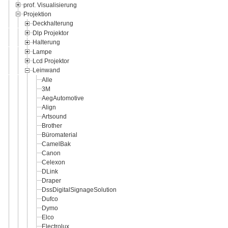
prof. Visualisierung
Projektion
Deckhalterung
Dlp Projektor
Halterung
Lampe
Lcd Projektor
Leinwand
Alle
3M
AegAutomotive
Align
Artsound
Brother
Büromaterial
CamelBak
Canon
Celexon
DLink
Draper
DssDigitalSignageSolution
Dufco
Dymo
Elco
Electrolux