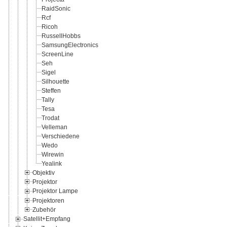
RaidSonic
Rcf
Ricoh
RussellHobbs
SamsungElectronics
ScreenLine
Seh
Sigel
Silhouette
Steffen
Tally
Tesa
Trodat
Velleman
Verschiedene
Wedo
Wirewin
Yealink
Objektiv
Projektor
Projektor Lampe
Projektoren
Zubehör
Satellit+Empfang