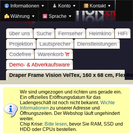
Informationen
Konto
Kontakt
Währung
Sprache
über uns
Suche
Fernseher
Heimkino
HiFi
Projektion
Lautsprecher
Dienstleistungen
Codefree
Warenkorb
Demo- & Abverkaufsware
Draper Frame Vision VelTex, 160 x 68 cm, FlexRea
Wir sind umgezogen und richten uns gerade ein.
Ein offizielles Eröffnungsdatum für das
Ladengeschäft ist noch nicht bekannt.
Wichte
Informationen
zu unserer Adresse und
Öffnungszeiten. Der Webshop läuft ungehindert
weiter.
Chip Krise:
Bitte lesen
, bevor Sie RAM, SSD und
HDD oder CPUs bestellen.