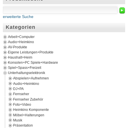
►
erweiterte Suche
Kategorien
Arbeit+Computer
Audio+Heimkino
AV-Produkte
Eigene Leistungen+Produkte
Haushalt+Heim
Konsolen+PC Spiele+Hardware
Spiel+Spass+Freizeit
Unterhaltungselektronik
Abspielen+Aufnehmen
Audio+Heimkino
DJ+PA
Fernseher
Fernseher Zubehör
Foto+Video
Heimkino Komponente
Möbel+Halterungen
Musik
Präsentation