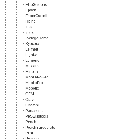
EliteScreens
Epson
FaberCastell
HpInc
Instaal
Intex
JvclogoHome
Kyocera
Leifheit
Lightwin
Lumene
Maxxtro
Minolta
MobilePower
MobilePro
Mobotix
OEM
Oray
OrtofonDj
Panasonic
PbSwisstools
Peach
PeachBürogeräte
Pilot
Projecta