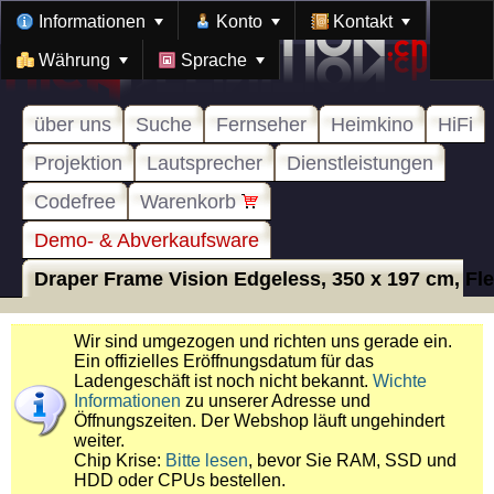
Informationen
Konto
Kontakt
Währung
Sprache
über uns
Suche
Fernseher
Heimkino
HiFi
Projektion
Lautsprecher
Dienstleistungen
Codefree
Warenkorb
Demo- & Abverkaufsware
Draper Frame Vision Edgeless, 350 x 197 cm, Fle
Wir sind umgezogen und richten uns gerade ein.
Ein offizielles Eröffnungsdatum für das
Ladengeschäft ist noch nicht bekannt.
Wichte
Informationen
zu unserer Adresse und
Öffnungszeiten. Der Webshop läuft ungehindert
weiter.
Chip Krise:
Bitte lesen
, bevor Sie RAM, SSD und
HDD oder CPUs bestellen.