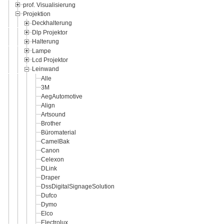
prof. Visualisierung
Projektion
Deckhalterung
Dlp Projektor
Halterung
Lampe
Lcd Projektor
Leinwand
Alle
3M
AegAutomotive
Align
Artsound
Brother
Büromaterial
CamelBak
Canon
Celexon
DLink
Draper
DssDigitalSignageSolution
Dufco
Dymo
Elco
Electrolux