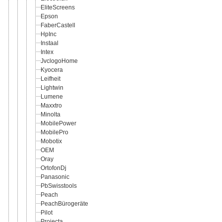
EliteScreens
Epson
FaberCastell
HpInc
Instaal
Intex
JvclogoHome
Kyocera
Leifheit
Lightwin
Lumene
Maxxtro
Minolta
MobilePower
MobilePro
Mobotix
OEM
Oray
OrtofonDj
Panasonic
PbSwisstools
Peach
PeachBürogeräte
Pilot
Projecta