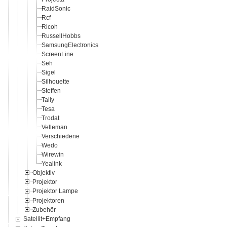
RaidSonic
Rcf
Ricoh
RussellHobbs
SamsungElectronics
ScreenLine
Seh
Sigel
Silhouette
Steffen
Tally
Tesa
Trodat
Velleman
Verschiedene
Wedo
Wirewin
Yealink
Objektiv
Projektor
Projektor Lampe
Projektoren
Zubehör
Satellit+Empfang