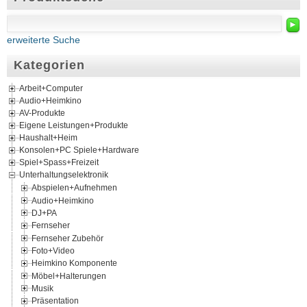
►
erweiterte Suche
Kategorien
Arbeit+Computer
Audio+Heimkino
AV-Produkte
Eigene Leistungen+Produkte
Haushalt+Heim
Konsolen+PC Spiele+Hardware
Spiel+Spass+Freizeit
Unterhaltungselektronik
Abspielen+Aufnehmen
Audio+Heimkino
DJ+PA
Fernseher
Fernseher Zubehör
Foto+Video
Heimkino Komponente
Möbel+Halterungen
Musik
Präsentation