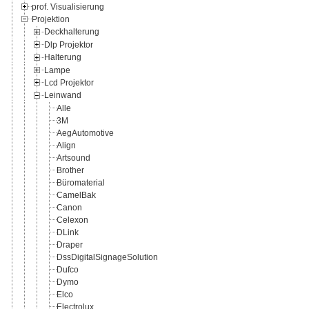
prof. Visualisierung
Projektion
Deckhalterung
Dlp Projektor
Halterung
Lampe
Lcd Projektor
Leinwand
Alle
3M
AegAutomotive
Align
Artsound
Brother
Büromaterial
CamelBak
Canon
Celexon
DLink
Draper
DssDigitalSignageSolution
Dufco
Dymo
Elco
Electrolux