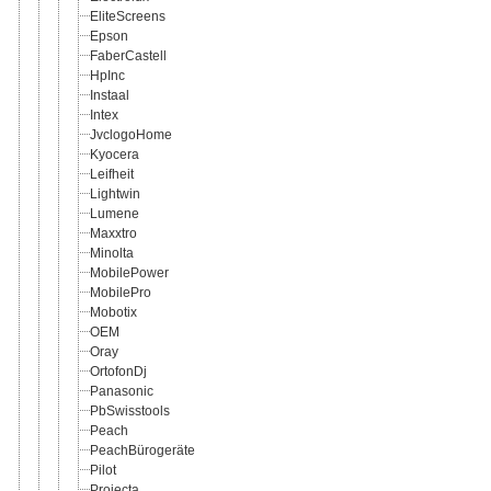
EliteScreens
Epson
FaberCastell
HpInc
Instaal
Intex
JvclogoHome
Kyocera
Leifheit
Lightwin
Lumene
Maxxtro
Minolta
MobilePower
MobilePro
Mobotix
OEM
Oray
OrtofonDj
Panasonic
PbSwisstools
Peach
PeachBürogeräte
Pilot
Projecta