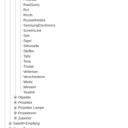
RaidSonic
Rcf
Ricoh
RussellHobbs
SamsungElectronics
ScreenLine
Seh
Sigel
Silhouette
Steffen
Tally
Tesa
Trodat
Velleman
Verschiedene
Wedo
Wirewin
Yealink
Objektiv
Projektor
Projektor Lampe
Projektoren
Zubehör
Satellit+Empfang