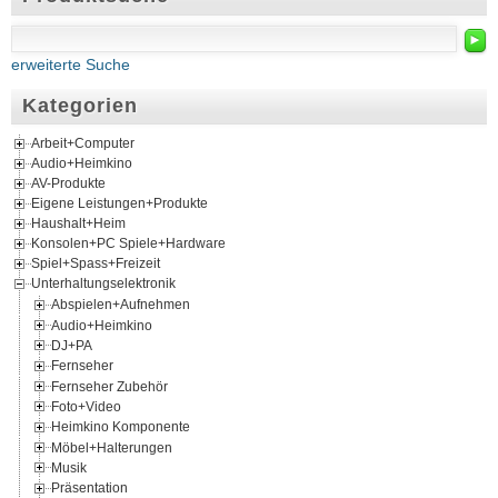
►
erweiterte Suche
Kategorien
Arbeit+Computer
Audio+Heimkino
AV-Produkte
Eigene Leistungen+Produkte
Haushalt+Heim
Konsolen+PC Spiele+Hardware
Spiel+Spass+Freizeit
Unterhaltungselektronik
Abspielen+Aufnehmen
Audio+Heimkino
DJ+PA
Fernseher
Fernseher Zubehör
Foto+Video
Heimkino Komponente
Möbel+Halterungen
Musik
Präsentation