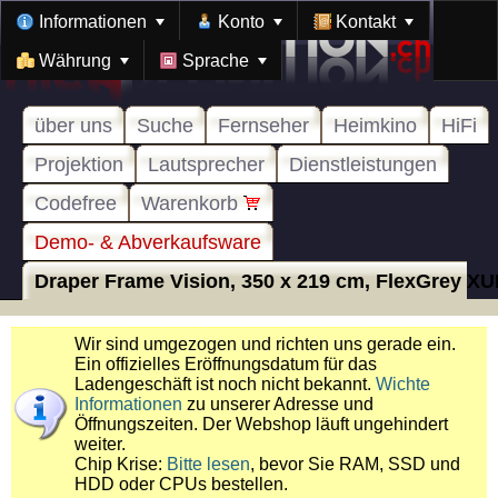
Informationen
Konto
Kontakt
Währung
Sprache
über uns
Suche
Fernseher
Heimkino
HiFi
Projektion
Lautsprecher
Dienstleistungen
Codefree
Warenkorb
Demo- & Abverkaufsware
Draper Frame Vision, 350 x 219 cm, FlexGrey X
Wir sind umgezogen und richten uns gerade ein.
Ein offizielles Eröffnungsdatum für das
Ladengeschäft ist noch nicht bekannt.
Wichte
Informationen
zu unserer Adresse und
Öffnungszeiten. Der Webshop läuft ungehindert
weiter.
Chip Krise:
Bitte lesen
, bevor Sie RAM, SSD und
HDD oder CPUs bestellen.