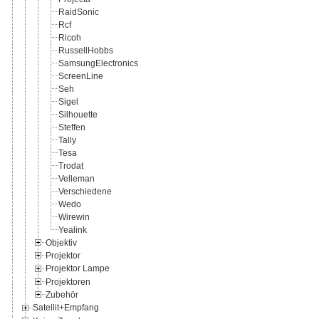
RaidSonic
Rcf
Ricoh
RussellHobbs
SamsungElectronics
ScreenLine
Seh
Sigel
Silhouette
Steffen
Tally
Tesa
Trodat
Velleman
Verschiedene
Wedo
Wirewin
Yealink
Objektiv
Projektor
Projektor Lampe
Projektoren
Zubehör
Satellit+Empfang