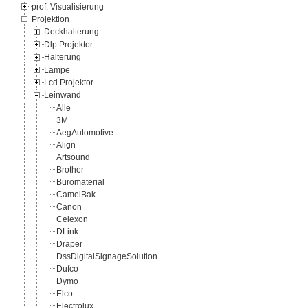
prof. Visualisierung
Projektion
Deckhalterung
Dlp Projektor
Halterung
Lampe
Lcd Projektor
Leinwand
Alle
3M
AegAutomotive
Align
Artsound
Brother
Büromaterial
CamelBak
Canon
Celexon
DLink
Draper
DssDigitalSignageSolution
Dufco
Dymo
Elco
Electrolux