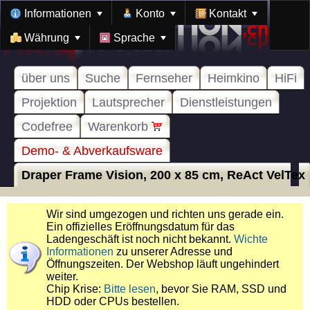
Informationen
Konto
Kontakt
Währung
Sprache
über uns
Suche
Fernseher
Heimkino
HiFi
Projektion
Lautsprecher
Dienstleistungen
Codefree
Warenkorb
Demo- & Abverkaufsware
Draper Frame Vision, 200 x 85 cm, ReAct VelTex
Wir sind umgezogen und richten uns gerade ein.
Ein offizielles Eröffnungsdatum für das
Ladengeschäft ist noch nicht bekannt.
Wichte
Informationen
zu unserer Adresse und
Öffnungszeiten. Der Webshop läuft ungehindert
weiter.
Chip Krise:
Bitte lesen
, bevor Sie RAM, SSD und
HDD oder CPUs bestellen.