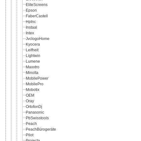
EliteScreens
Epson
FaberCastell
HpInc
Instaal
Intex
JvclogoHome
Kyocera
Leifheit
Lightwin
Lumene
Maxxtro
Minolta
MobilePower
MobilePro
Mobotix
OEM
Oray
OrtofonDj
Panasonic
PbSwisstools
Peach
PeachBürogeräte
Pilot
Projecta