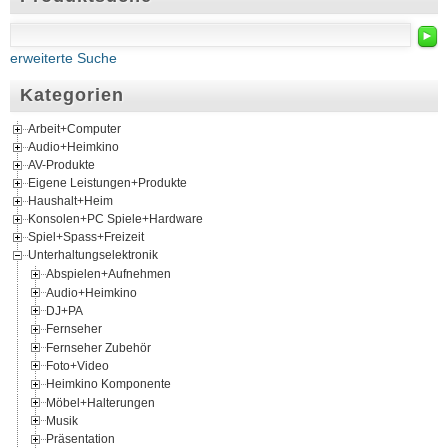
►
erweiterte Suche
Kategorien
Arbeit+Computer
Audio+Heimkino
AV-Produkte
Eigene Leistungen+Produkte
Haushalt+Heim
Konsolen+PC Spiele+Hardware
Spiel+Spass+Freizeit
Unterhaltungselektronik
Abspielen+Aufnehmen
Audio+Heimkino
DJ+PA
Fernseher
Fernseher Zubehör
Foto+Video
Heimkino Komponente
Möbel+Halterungen
Musik
Präsentation