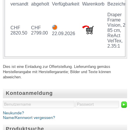
versandt
abgeholt
Verfügbarkeit
Warenkorb
Bezeichnu
Draper
Frame
Vision, 20
CHF
CHF
85 cm,
2820.50
2799.00
22.09.2026
ReAct
VelTex,
2.35:1
Dies ist eine Einladung zur Offertstellung. Lieferumfang gemäss
Herstellerangabe mit Herstellergarantie; Bilder und Texte können
abweichen.
Kontoanmeldung
►
Neukunde?
Name/Kennwort vergessen?
Produktsuche