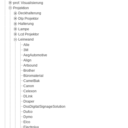
prof. Visualisierung
Projektion
Deckhalterung
Dlp Projektor
Halterung
Lampe
Lcd Projektor
Leinwand
Alle
3M
AegAutomotive
Align
Artsound
Brother
Büromaterial
CamelBak
Canon
Celexon
DLink
Draper
DssDigitalSignageSolution
Dufco
Dymo
Elco
Electrolux