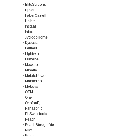
EliteScreens
Epson
FaberCastell
HpInc
Instaal
Intex
JvclogoHome
Kyocera
Leifheit
Lightwin
Lumene
Maxxtro
Minolta
MobilePower
MobilePro
Mobotix
OEM
Oray
OrtofonDj
Panasonic
PbSwisstools
Peach
PeachBürogeräte
Pilot
Projecta