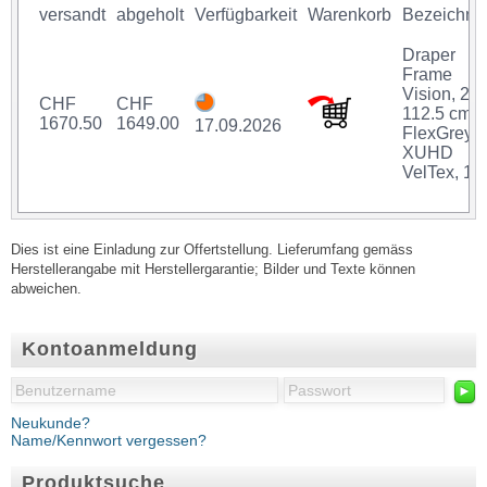
versandt
abgeholt
Verfügbarkeit
Warenkorb
Bezeichnu
Draper
Frame
Vision, 20
CHF
CHF
112.5 cm,
1670.50
1649.00
17.09.2026
FlexGrey
XUHD
VelTex, 16
Dies ist eine Einladung zur Offertstellung. Lieferumfang gemäss
Herstellerangabe mit Herstellergarantie; Bilder und Texte können
abweichen.
Kontoanmeldung
►
Neukunde?
Name/Kennwort vergessen?
Produktsuche