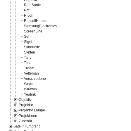
RaidSonic
Rcf
Ricoh
RussellHobbs
SamsungElectronics
ScreenLine
Seh
Sigel
Silhouette
Steffen
Tally
Tesa
Trodat
Velleman
Verschiedene
Wedo
Wirewin
Yealink
Objektiv
Projektor
Projektor Lampe
Projektoren
Zubehör
Satellit+Empfang