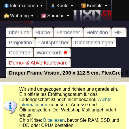
Informationen
Konto
Kontakt
Währung
Sprache
über uns
Suche
Fernseher
Heimkino
HiFi
Projektion
Lautsprecher
Dienstleistungen
Codefree
Warenkorb
Demo- & Abverkaufsware
Draper Frame Vision, 200 x 112.5 cm, FlexGrey X
Wir sind umgezogen und richten uns gerade ein.
Ein offizielles Eröffnungsdatum für das
Ladengeschäft ist noch nicht bekannt.
Wichte
Informationen
zu unserer Adresse und
Öffnungszeiten. Der Webshop läuft ungehindert
weiter.
Chip Krise:
Bitte lesen
, bevor Sie RAM, SSD und
HDD oder CPUs bestellen.