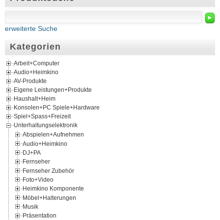
►
erweiterte Suche
Kategorien
Arbeit+Computer
Audio+Heimkino
AV-Produkte
Eigene Leistungen+Produkte
Haushalt+Heim
Konsolen+PC Spiele+Hardware
Spiel+Spass+Freizeit
Unterhaltungselektronik
Abspielen+Aufnehmen
Audio+Heimkino
DJ+PA
Fernseher
Fernseher Zubehör
Foto+Video
Heimkino Komponente
Möbel+Halterungen
Musik
Präsentation