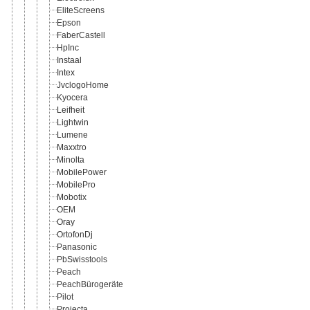
EliteScreens
Epson
FaberCastell
HpInc
Instaal
Intex
JvclogoHome
Kyocera
Leifheit
Lightwin
Lumene
Maxxtro
Minolta
MobilePower
MobilePro
Mobotix
OEM
Oray
OrtofonDj
Panasonic
PbSwisstools
Peach
PeachBürogeräte
Pilot
Projecta