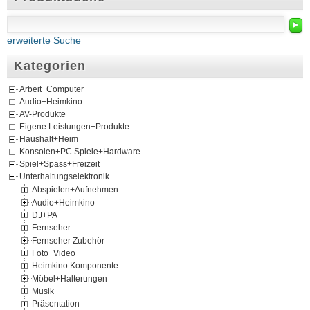
►
erweiterte Suche
Kategorien
Arbeit+Computer
Audio+Heimkino
AV-Produkte
Eigene Leistungen+Produkte
Haushalt+Heim
Konsolen+PC Spiele+Hardware
Spiel+Spass+Freizeit
Unterhaltungselektronik
Abspielen+Aufnehmen
Audio+Heimkino
DJ+PA
Fernseher
Fernseher Zubehör
Foto+Video
Heimkino Komponente
Möbel+Halterungen
Musik
Präsentation