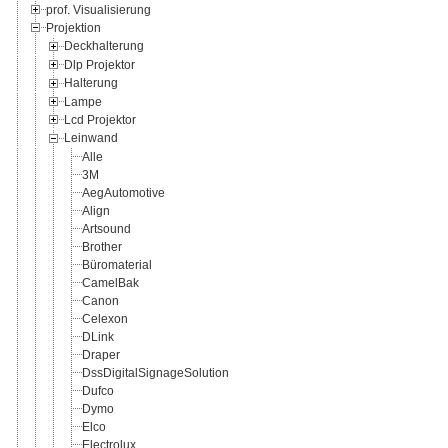
prof. Visualisierung
Projektion
Deckhalterung
Dlp Projektor
Halterung
Lampe
Lcd Projektor
Leinwand
Alle
3M
AegAutomotive
Align
Artsound
Brother
Büromaterial
CamelBak
Canon
Celexon
DLink
Draper
DssDigitalSignageSolution
Dufco
Dymo
Elco
Electrolux