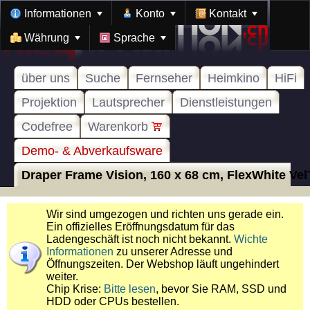
Informationen
Konto
Kontakt
Währung
Sprache
über uns
Suche
Fernseher
Heimkino
HiFi
Projektion
Lautsprecher
Dienstleistungen
Codefree
Warenkorb
Demo- & Abverkaufsware
Draper Frame Vision, 160 x 68 cm, FlexWhite VelT
Wir sind umgezogen und richten uns gerade ein.
Ein offizielles Eröffnungsdatum für das
Ladengeschäft ist noch nicht bekannt.
Wichte
Informationen
zu unserer Adresse und
Öffnungszeiten. Der Webshop läuft ungehindert
weiter.
Chip Krise:
Bitte lesen
, bevor Sie RAM, SSD und
HDD oder CPUs bestellen.