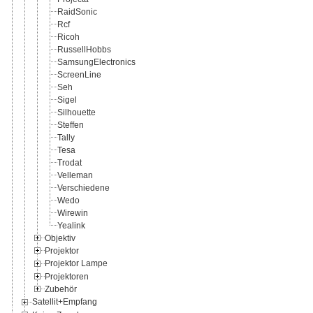
RaidSonic
Rcf
Ricoh
RussellHobbs
SamsungElectronics
ScreenLine
Seh
Sigel
Silhouette
Steffen
Tally
Tesa
Trodat
Velleman
Verschiedene
Wedo
Wirewin
Yealink
Objektiv
Projektor
Projektor Lampe
Projektoren
Zubehör
Satellit+Empfang