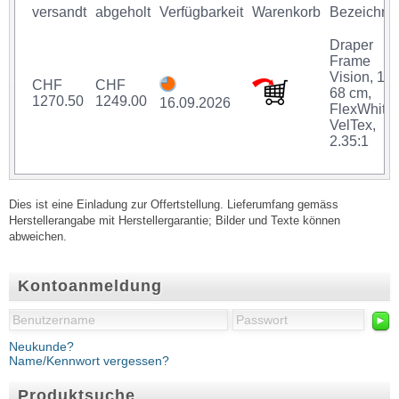
versandt
abgeholt
Verfügbarkeit
Warenkorb
Bezeichnu
Draper
Frame
Vision, 16
CHF
CHF
68 cm,
1270.50
1249.00
16.09.2026
FlexWhite
VelTex,
2.35:1
Dies ist eine Einladung zur Offertstellung. Lieferumfang gemäss
Herstellerangabe mit Herstellergarantie; Bilder und Texte können
abweichen.
Kontoanmeldung
►
Neukunde?
Name/Kennwort vergessen?
Produktsuche