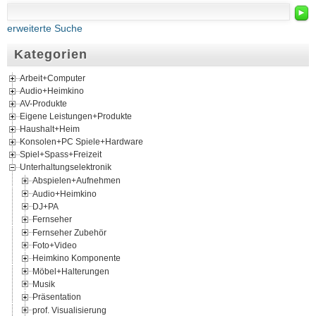
►
erweiterte Suche
Kategorien
Arbeit+Computer
Audio+Heimkino
AV-Produkte
Eigene Leistungen+Produkte
Haushalt+Heim
Konsolen+PC Spiele+Hardware
Spiel+Spass+Freizeit
Unterhaltungselektronik
Abspielen+Aufnehmen
Audio+Heimkino
DJ+PA
Fernseher
Fernseher Zubehör
Foto+Video
Heimkino Komponente
Möbel+Halterungen
Musik
Präsentation
prof. Visualisierung