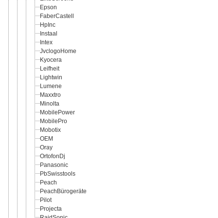
Epson
FaberCastell
HpInc
Instaal
Intex
JvclogoHome
Kyocera
Leifheit
Lightwin
Lumene
Maxxtro
Minolta
MobilePower
MobilePro
Mobotix
OEM
Oray
OrtofonDj
Panasonic
PbSwisstools
Peach
PeachBürogeräte
Pilot
Projecta
RaidSonic