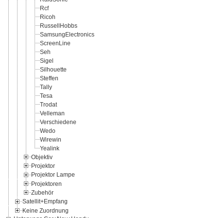
Rcf
Ricoh
RussellHobbs
SamsungElectronics
ScreenLine
Seh
Sigel
Silhouette
Steffen
Tally
Tesa
Trodat
Velleman
Verschiedene
Wedo
Wirewin
Yealink
Objektiv
Projektor
Projektor Lampe
Projektoren
Zubehör
Satellit+Empfang
Keine Zuordnung