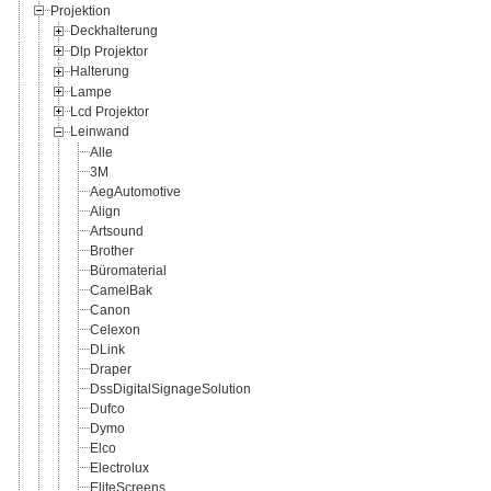
Projektion
Deckhalterung
Dlp Projektor
Halterung
Lampe
Lcd Projektor
Leinwand
Alle
3M
AegAutomotive
Align
Artsound
Brother
Büromaterial
CamelBak
Canon
Celexon
DLink
Draper
DssDigitalSignageSolution
Dufco
Dymo
Elco
Electrolux
EliteScreens