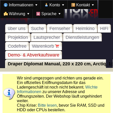
Informationen
Konto
Kontakt
Währung
Sprache
über uns
Suche
Fernseher
Heimkino
HiFi
Projektion
Lautsprecher
Dienstleistungen
Codefree
Warenkorb
Demo- & Abverkaufsware
Draper Diplomat Manual, 220 x 220 cm, Arctiq, 1:
Wir sind umgezogen und richten uns gerade ein.
Ein offizielles Eröffnungsdatum für das
Ladengeschäft ist noch nicht bekannt.
Wichte
Informationen
zu unserer Adresse und
Öffnungszeiten. Der Webshop läuft ungehindert
weiter.
Chip Krise:
Bitte lesen
, bevor Sie RAM, SSD und
HDD oder CPUs bestellen.