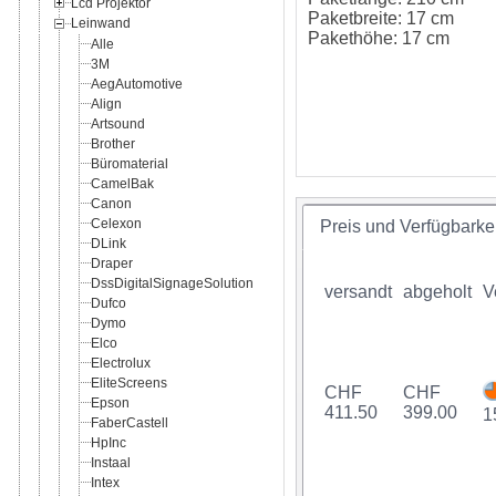
Lcd Projektor
Paketbreite: 17 cm
Leinwand
Pakethöhe: 17 cm
Alle
3M
AegAutomotive
Align
Artsound
Brother
Büromaterial
CamelBak
Canon
Celexon
Preis und Verfügbarkei
DLink
Draper
DssDigitalSignageSolution
versandt
abgeholt
V
Dufco
Dymo
Elco
Electrolux
EliteScreens
CHF
CHF
Epson
411.50
399.00
1
FaberCastell
HpInc
Instaal
Intex