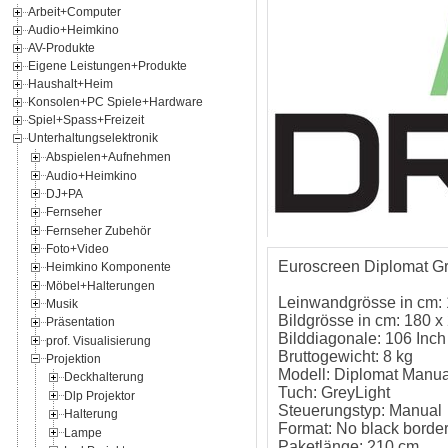
Arbeit+Computer
Audio+Heimkino
AV-Produkte
Eigene Leistungen+Produkte
Haushalt+Heim
Konsolen+PC Spiele+Hardware
Spiel+Spass+Freizeit
Unterhaltungselektronik
Abspielen+Aufnehmen
Audio+Heimkino
DJ+PA
Fernseher
Fernseher Zubehör
Foto+Video
Euroscreen Diplomat Gr
Heimkino Komponente
Möbel+Halterungen
Leinwandgrösse in cm:
Musik
Bildgrösse in cm: 180 x
Präsentation
Bilddiagonale: 106 Inch
prof. Visualisierung
Bruttogewicht: 8 kg
Projektion
Modell: Diplomat Manua
Deckhalterung
Tuch: GreyLight
Dlp Projektor
Steuerungstyp: Manual
Halterung
Format: No black borde
Lampe
Paketlänge: 210 cm