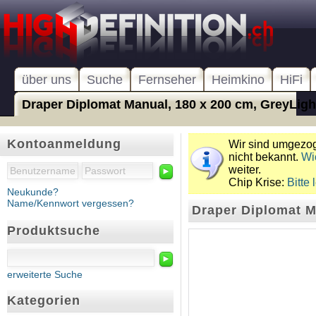
über uns
Suche
Fernseher
Heimkino
HiFi
Draper Diplomat Manual, 180 x 200 cm, GreyLight
Kontoanmeldung
Wir sind umgezoge
nicht bekannt.
Wi
weiter.
►
Chip Krise:
Bitte 
Neukunde?
Name/Kennwort vergessen?
Draper Diplomat M
Produktsuche
►
erweiterte Suche
Kategorien