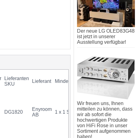
Der neue LG OLED83G48
ist jetzt in unserer
Ausstellung verfügbar!
r
Lieferanten
Lieferant
Mindestkauf
GTIN
Gara
SKU
Wir freuen uns, Ihnen
mitteilen zu können, dass
Enyroom
DG1820
1 x 1 Stück
07340034701614
wir ab sofort die
AB
hochwertigen Produkte
von HiFi Rose in unser
Sortiment aufgenommen
haben!