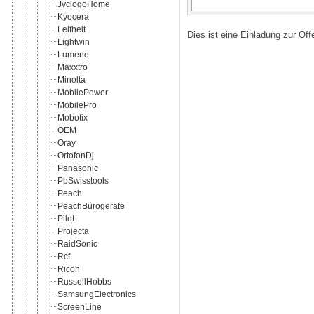
JvclogoHome
Kyocera
Leifheit
Dies ist eine Einladung zur Of
Lightwin
Lumene
Maxxtro
Minolta
MobilePower
MobilePro
Mobotix
OEM
Oray
OrtofonDj
Panasonic
PbSwisstools
Peach
PeachBürogeräte
Pilot
Projecta
RaidSonic
Rcf
Ricoh
RussellHobbs
SamsungElectronics
ScreenLine