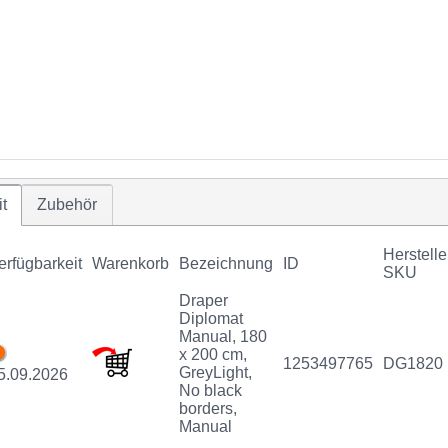
t
Zubehör
Herstelle
erfügbarkeit
Warenkorb
Bezeichnung
ID
SKU
Draper
Diplomat
Manual, 180
x 200 cm,
1253497765
DG1820
GreyLight,
5.09.2026
No black
borders,
Manual