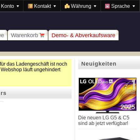
Konto
Kontakt
Währung
Sprache
ee
Warenkorb
Demo- & Abverkaufsware
Neuigkeiten
für das Ladengeschäft ist noch
 Webshop läuft ungehindert
ers
Die neuen LG G5 & C5
sind ab jetzt verfügbar!