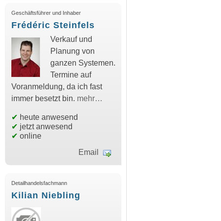
Geschäftsführer und Inhaber
Frédéric Steinfels
Verkauf und
Planung von
ganzen Systemen.
Termine auf
Voranmeldung, da ich fast
immer besetzt bin.
mehr…
✔
heute anwesend
✔
jetzt anwesend
✔
online
Email
Detailhandelsfachmann
Kilian Niebling