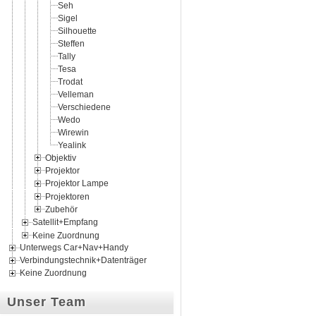
Seh
Sigel
Silhouette
Steffen
Tally
Tesa
Trodat
Velleman
Verschiedene
Wedo
Wirewin
Yealink
Objektiv
Projektor
Projektor Lampe
Projektoren
Zubehör
Satellit+Empfang
Keine Zuordnung
Unterwegs Car+Nav+Handy
Verbindungstechnik+Datenträger
Keine Zuordnung
Unser Team