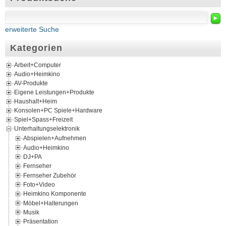
►
erweiterte Suche
Kategorien
Arbeit+Computer
Audio+Heimkino
AV-Produkte
Eigene Leistungen+Produkte
Haushalt+Heim
Konsolen+PC Spiele+Hardware
Spiel+Spass+Freizeit
Unterhaltungselektronik
Abspielen+Aufnehmen
Audio+Heimkino
DJ+PA
Fernseher
Fernseher Zubehör
Foto+Video
Heimkino Komponente
Möbel+Halterungen
Musik
Präsentation