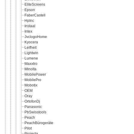
EliteScreens
Epson
FaberCastell
HpInc
Instaal
Intex
JvclogoHome
Kyocera
Leifheit
Lightwin
Lumene
Maxxtro
Minolta
MobilePower
MobilePro
Mobotix
OEM
Oray
OrtofonDj
Panasonic
PbSwisstools
Peach
PeachBürogeräte
Pilot
Projecta