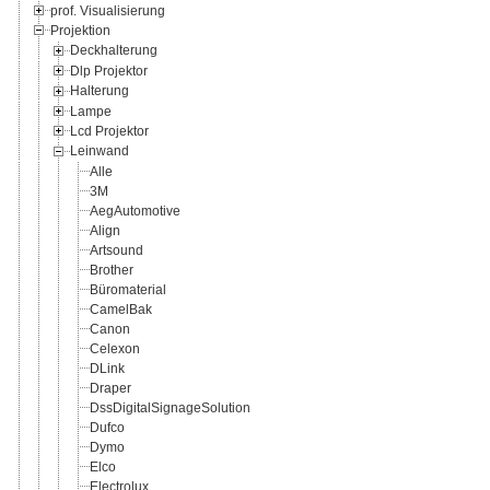
prof. Visualisierung
Projektion
Deckhalterung
Dlp Projektor
Halterung
Lampe
Lcd Projektor
Leinwand
Alle
3M
AegAutomotive
Align
Artsound
Brother
Büromaterial
CamelBak
Canon
Celexon
DLink
Draper
DssDigitalSignageSolution
Dufco
Dymo
Elco
Electrolux