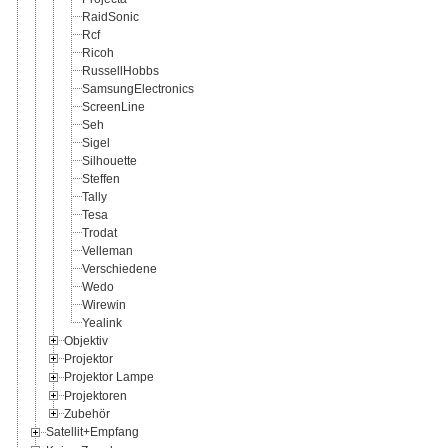
RaidSonic
Rcf
Ricoh
RussellHobbs
SamsungElectronics
ScreenLine
Seh
Sigel
Silhouette
Steffen
Tally
Tesa
Trodat
Velleman
Verschiedene
Wedo
Wirewin
Yealink
Objektiv
Projektor
Projektor Lampe
Projektoren
Zubehör
Satellit+Empfang