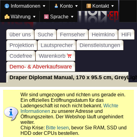
Informationen
Konto
Kontakt
Währung
Sprache
über uns
Suche
Fernseher
Heimkino
HiFi
Projektion
Lautsprecher
Dienstleistungen
Codefree
Warenkorb
Demo- & Abverkaufsware
Draper Diplomat Manual, 170 x 95.5 cm, GreyLight
Wir sind umgezogen und richten uns gerade ein.
Ein offizielles Eröffnungsdatum für das
Ladengeschäft ist noch nicht bekannt.
Wichte
Informationen
zu unserer Adresse und
Öffnungszeiten. Der Webshop läuft ungehindert
weiter.
Chip Krise:
Bitte lesen
, bevor Sie RAM, SSD und
HDD oder CPUs bestellen.