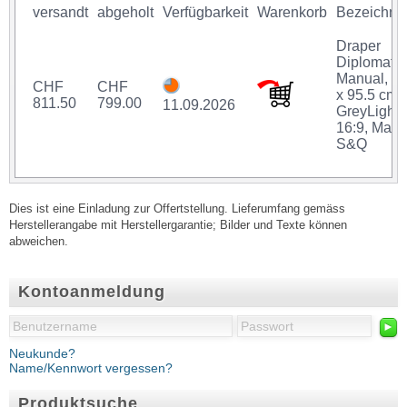
versandt
abgeholt
Verfügbarkeit
Warenkorb
Bezeichnu
Draper
Diplomat
Manual, 1
CHF
CHF
x 95.5 cm,
811.50
799.00
11.09.2026
GreyLight,
16:9, Manu
S&Q
Dies ist eine Einladung zur Offertstellung. Lieferumfang gemäss
Herstellerangabe mit Herstellergarantie; Bilder und Texte können
abweichen.
Kontoanmeldung
►
Neukunde?
Name/Kennwort vergessen?
Produktsuche