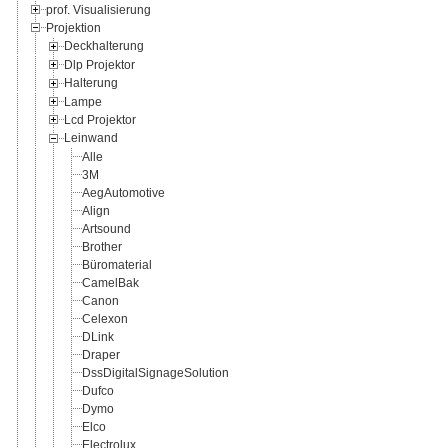
prof. Visualisierung
Projektion
Deckhalterung
Dlp Projektor
Halterung
Lampe
Lcd Projektor
Leinwand
Alle
3M
AegAutomotive
Align
Artsound
Brother
Büromaterial
CamelBak
Canon
Celexon
DLink
Draper
DssDigitalSignageSolution
Dufco
Dymo
Elco
Electrolux