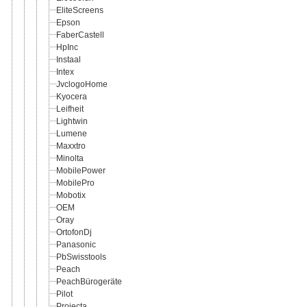
EliteScreens
Epson
FaberCastell
HpInc
Instaal
Intex
JvclogoHome
Kyocera
Leifheit
Lightwin
Lumene
Maxxtro
Minolta
MobilePower
MobilePro
Mobotix
OEM
Oray
OrtofonDj
Panasonic
PbSwisstools
Peach
PeachBürogeräte
Pilot
Projecta