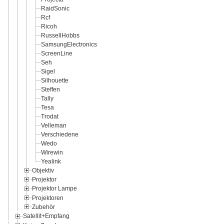
RaidSonic
Rcf
Ricoh
RussellHobbs
SamsungElectronics
ScreenLine
Seh
Sigel
Silhouette
Steffen
Tally
Tesa
Trodat
Velleman
Verschiedene
Wedo
Wirewin
Yealink
Objektiv
Projektor
Projektor Lampe
Projektoren
Zubehör
Satellit+Empfang