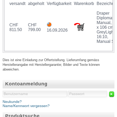
versandt
abgeholt
Verfügbarkeit
Warenkorb
Bezeichnu
Draper
Diplomat
Manual, 1
CHF
CHF
x 106 cm,
811.50
799.00
16.09.2026
GreyLight,
16:10,
Manual S
Dies ist eine Einladung zur Offertstellung. Lieferumfang gemäss
Herstellerangabe mit Herstellergarantie; Bilder und Texte können
abweichen.
Kontoanmeldung
►
Neukunde?
Name/Kennwort vergessen?
Produktsuche