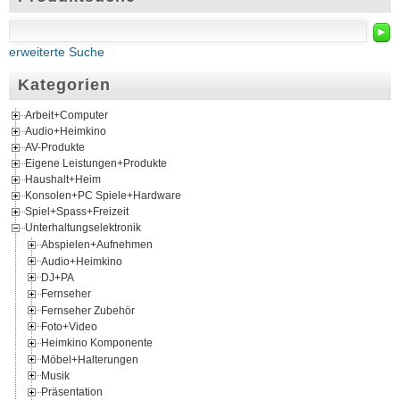
►
erweiterte Suche
Kategorien
Arbeit+Computer
Audio+Heimkino
AV-Produkte
Eigene Leistungen+Produkte
Haushalt+Heim
Konsolen+PC Spiele+Hardware
Spiel+Spass+Freizeit
Unterhaltungselektronik
Abspielen+Aufnehmen
Audio+Heimkino
DJ+PA
Fernseher
Fernseher Zubehör
Foto+Video
Heimkino Komponente
Möbel+Halterungen
Musik
Präsentation