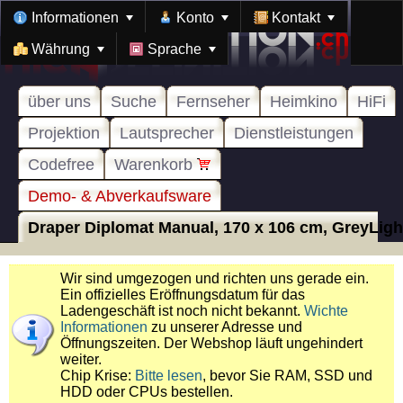
Informationen
Konto
Kontakt
Währung
Sprache
über uns
Suche
Fernseher
Heimkino
HiFi
Projektion
Lautsprecher
Dienstleistungen
Codefree
Warenkorb
Demo- & Abverkaufsware
Draper Diplomat Manual, 170 x 106 cm, GreyLight,
Wir sind umgezogen und richten uns gerade ein.
Ein offizielles Eröffnungsdatum für das
Ladengeschäft ist noch nicht bekannt.
Wichte
Informationen
zu unserer Adresse und
Öffnungszeiten. Der Webshop läuft ungehindert
weiter.
Chip Krise:
Bitte lesen
, bevor Sie RAM, SSD und
HDD oder CPUs bestellen.